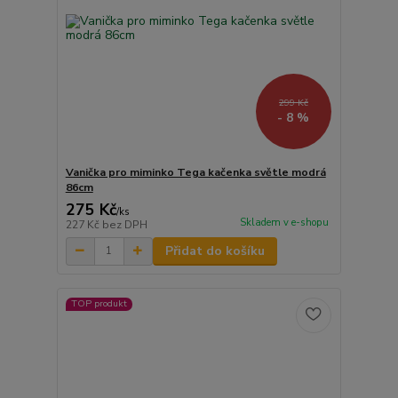
299 Kč
- 8 %
Vanička pro miminko Tega kačenka světle modrá
86cm
275 Kč
/
ks
Skladem v e-shopu
227 Kč
bez DPH
Přidat do košíku
TOP produkt