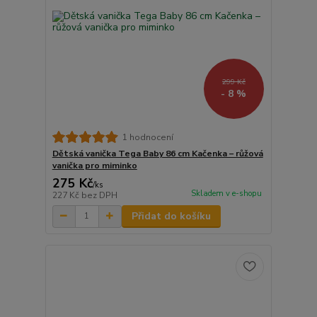
299 Kč
- 8 %
1 hodnocení
Dětská vanička Tega Baby 86 cm Kačenka – růžová
vanička pro miminko
275 Kč
/
ks
Skladem v e-shopu
227 Kč
bez DPH
Přidat do košíku