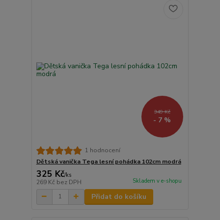
349 Kč
- 7 %
1 hodnocení
Dětská vanička Tega lesní pohádka 102cm modrá
325 Kč
/
ks
Skladem v e-shopu
269 Kč
bez DPH
Přidat do košíku