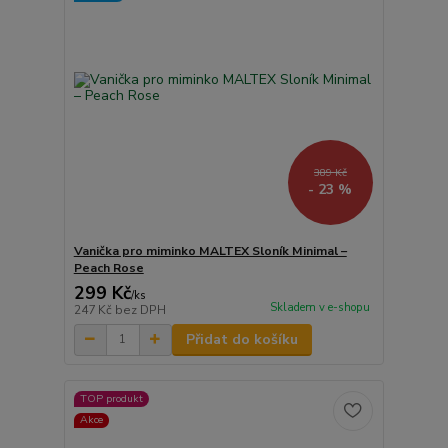
389 Kč
- 23 %
Vanička pro miminko MALTEX Sloník Minimal –
Peach Rose
299 Kč
/
ks
Skladem v e-shopu
247 Kč
bez DPH
Přidat do košíku
TOP produkt
Akce