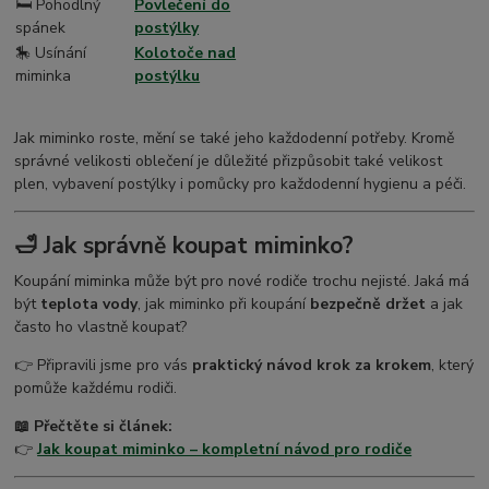
🛏️ Pohodlný
Povlečení do
spánek
postýlky
🎠 Usínání
Kolotoče nad
miminka
postýlku
Jak miminko roste, mění se také jeho každodenní potřeby. Kromě
správné velikosti oblečení je důležité přizpůsobit také velikost
plen, vybavení postýlky i pomůcky pro každodenní hygienu a péči.
🛁 Jak správně koupat miminko?
Koupání miminka může být pro nové rodiče trochu nejisté. Jaká má
být
teplota vody
, jak miminko při koupání
bezpečně držet
a jak
často ho vlastně koupat?
👉 Připravili jsme pro vás
praktický návod krok za krokem
, který
pomůže každému rodiči.
📖 Přečtěte si článek:
👉
Jak koupat miminko – kompletní návod pro rodiče