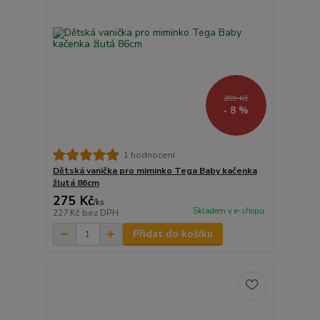
299 Kč
- 8 %
1 hodnocení
Dětská vanička pro miminko Tega Baby kačenka
žlutá 86cm
275 Kč
/
ks
Skladem v e-shopu
227 Kč
bez DPH
Přidat do košíku