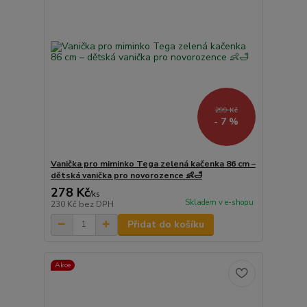
299 Kč
- 7 %
Vanička pro miminko Tega zelená kačenka 86 cm –
dětská vanička pro novorozence 👶🛁
278 Kč
/
ks
Skladem v e-shopu
230 Kč
bez DPH
Přidat do košíku
Akce