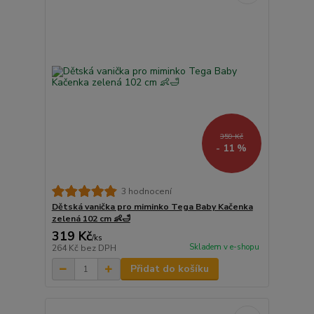
359 Kč
- 11 %
3 hodnocení
Dětská vanička pro miminko Tega Baby Kačenka
zelená 102 cm 👶🛁
319 Kč
/
ks
Skladem v e-shopu
264 Kč
bez DPH
Přidat do košíku