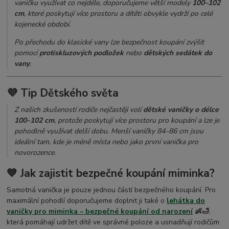
vaničku využívat co nejdéle, doporučujeme větší modely
100–102
cm
, které poskytují více prostoru a dítěti obvykle vydrží po celé
kojenecké období.
Po přechodu do klasické vany lze bezpečnost koupání zvýšit
pomocí
protiskluzových podložek
nebo
dětských sedátek do
vany
.
💜 Tip Dětského světa
Z našich zkušeností rodiče nejčastěji volí
dětské vaničky o délce
100–102 cm
, protože poskytují více prostoru pro koupání a lze je
pohodlně využívat delší dobu. Menší vaničky 84–86 cm jsou
ideální tam, kde je méně místa nebo jako první vanička pro
novorozence.
💙 Jak zajistit bezpečné koupání miminka?
Samotná vanička je pouze jednou částí bezpečného koupání. Pro
maximální pohodlí doporučujeme doplnit ji také o
lehátka do
vaničky pro miminka – bezpečné koupání od narození
👶🛁
,
která pomáhají udržet dítě ve správné poloze a usnadňují rodičům