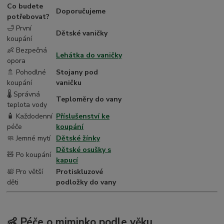
Co budete
Doporučujeme
potřebovat?
🛁 První
Dětské vaničky
koupání
👶 Bezpečná
Lehátka do vaničky
opora
🚿 Pohodlné
Stojany pod
koupání
vaničku
🌡️ Správná
Teploměry do vany
teplota vody
🧴 Každodenní
Příslušenství ke
péče
koupání
🧼 Jemné mytí
Dětské žínky
Dětské osušky s
🧸 Po koupání
kapucí
🛀 Pro větší
Protiskluzové
děti
podložky do vany
👶 Péče o miminko podle věku