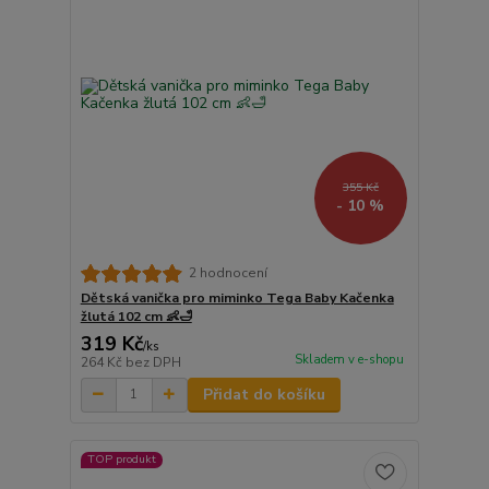
355 Kč
- 10 %
2 hodnocení
Dětská vanička pro miminko Tega Baby Kačenka
žlutá 102 cm 👶🛁
319 Kč
/
ks
Skladem v e-shopu
264 Kč
bez DPH
Přidat do košíku
TOP produkt