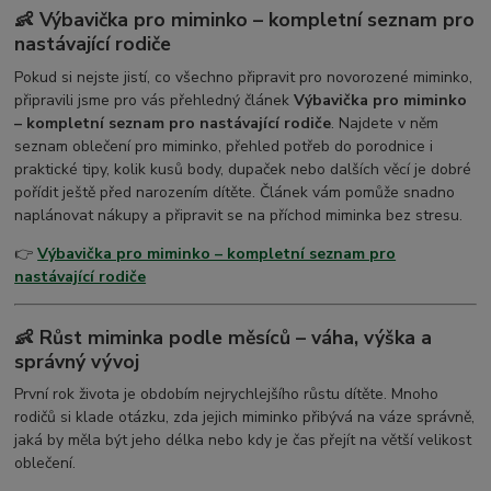
👶 Výbavička pro miminko – kompletní seznam pro
nastávající rodiče
Pokud si nejste jistí, co všechno připravit pro novorozené miminko,
připravili jsme pro vás přehledný článek
Výbavička pro miminko
– kompletní seznam pro nastávající rodiče
. Najdete v něm
seznam oblečení pro miminko, přehled potřeb do porodnice i
praktické tipy, kolik kusů body, dupaček nebo dalších věcí je dobré
pořídit ještě před narozením dítěte. Článek vám pomůže snadno
naplánovat nákupy a připravit se na příchod miminka bez stresu.
👉
Výbavička pro miminko – kompletní seznam pro
nastávající rodiče
👶 Růst miminka podle měsíců – váha, výška a
správný vývoj
První rok života je obdobím nejrychlejšího růstu dítěte. Mnoho
rodičů si klade otázku, zda jejich miminko přibývá na váze správně,
jaká by měla být jeho délka nebo kdy je čas přejít na větší velikost
oblečení.