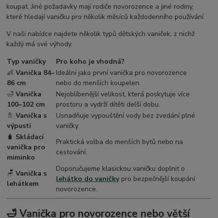
koupat. Jiné požadavky mají rodiče novorozence a jiné rodiny,
které hledají vaničku pro několik měsíců každodenního používání.
V naší nabídce najdete několik typů dětských vaniček, z nichž
každý má své výhody.
Typ vaničky
Pro koho je vhodná?
👶
Vanička 84–
Ideální jako první vanička pro novorozence
86 cm
nebo do menších koupelen.
🛁
Vanička
Nejoblíbenější velikost, která poskytuje více
100–102 cm
prostoru a vydrží dítěti delší dobu.
🚿
Vanička s
Usnadňuje vypouštění vody bez zvedání plné
výpustí
vaničky.
🧳
Skládací
Praktická volba do menších bytů nebo na
vanička pro
cestování.
miminko
Doporučujeme klasickou vaničku doplnit o
🪑
Vanička s
lehátko do vaničky
pro bezpečnější koupání
lehátkem
novorozence.
🛁 Vanička pro novorozence nebo větší