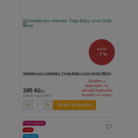
305 Kč
- 7 %
Vanička pro miminko Tega Baby sova šedá 86cm
Skladem u
dodavatele, na
285 Kč
základě objednávky
/
ks
do týdne v e-shopu
236 Kč
bez DPH
Přidat do košíku
TOP produkt
Akce
Novinka