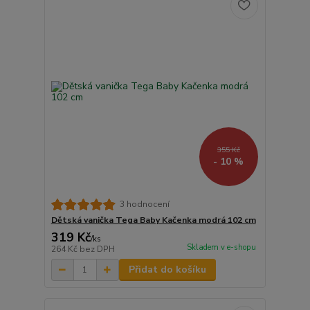
355 Kč
- 10 %
3 hodnocení
Dětská vanička Tega Baby Kačenka modrá 102 cm
319 Kč
/
ks
Skladem v e-shopu
264 Kč
bez DPH
Přidat do košíku