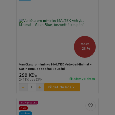
389 Kč
- 23 %
Vanička pro miminko MALTEX Velryba Minimal –
Satin Blue, bezpečné koupání
299 Kč
/
ks
Skladem v e-shopu
247 Kč
bez DPH
Přidat do košíku
TOP produkt
Akce
Novinka