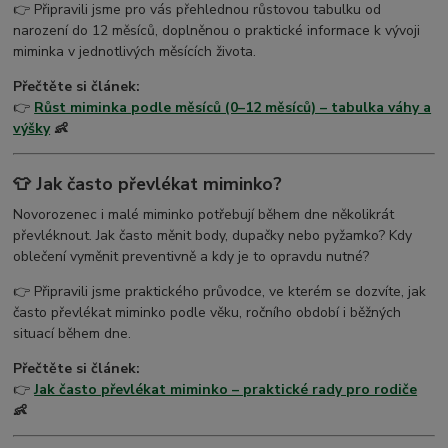
👉 Připravili jsme pro vás přehlednou růstovou tabulku od
narození do 12 měsíců, doplněnou o praktické informace k vývoji
miminka v jednotlivých měsících života.
Přečtěte si článek:
👉
Růst miminka podle měsíců (0–12 měsíců) – tabulka váhy a
výšky
👶
👕 Jak často převlékat miminko?
Novorozenec i malé miminko potřebují během dne několikrát
převléknout. Jak často měnit body, dupačky nebo pyžamko? Kdy
oblečení vyměnit preventivně a kdy je to opravdu nutné?
👉 Připravili jsme praktického průvodce, ve kterém se dozvíte, jak
často převlékat miminko podle věku, ročního období i běžných
situací během dne.
Přečtěte si článek:
👉
Jak často převlékat miminko – praktické rady pro rodiče
👶