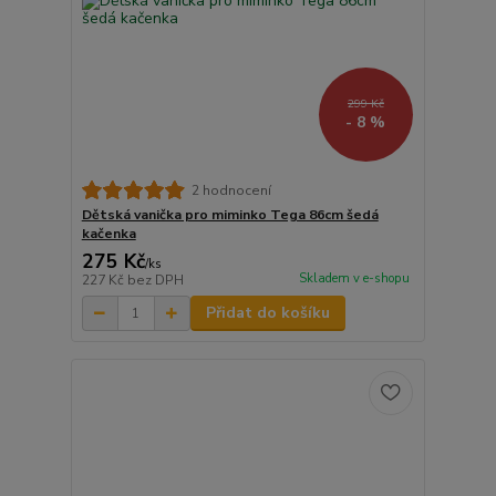
299 Kč
- 8 %
2 hodnocení
Dětská vanička pro miminko Tega 86cm šedá
kačenka
275 Kč
/
ks
Skladem v e-shopu
227 Kč
bez DPH
Přidat do košíku