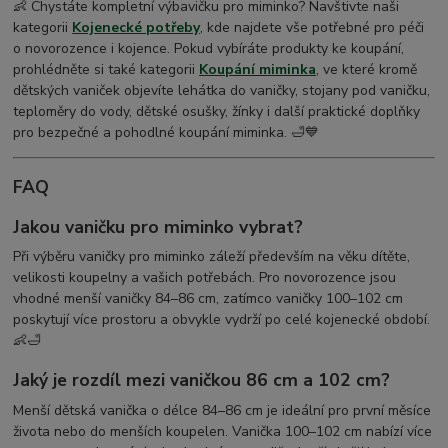
👶 Chystáte kompletní výbavičku pro miminko? Navštivte naši
kategorii
Kojenecké potřeby
, kde najdete vše potřebné pro péči
o novorozence i kojence. Pokud vybíráte produkty ke koupání,
prohlédněte si také kategorii
Koupání miminka
, ve které kromě
dětských vaniček objevíte lehátka do vaničky, stojany pod vaničku,
teploměry do vody, dětské osušky, žínky i další praktické doplňky
pro bezpečné a pohodlné koupání miminka. 🛁💙
FAQ
Jakou vaničku pro miminko vybrat?
Při výběru vaničky pro miminko záleží především na věku dítěte,
velikosti koupelny a vašich potřebách. Pro novorozence jsou
vhodné menší vaničky 84–86 cm, zatímco vaničky 100–102 cm
poskytují více prostoru a obvykle vydrží po celé kojenecké období.
👶🛁
Jaký je rozdíl mezi vaničkou 86 cm a 102 cm?
Menší dětská vanička o délce 84–86 cm je ideální pro první měsíce
života nebo do menších koupelen. Vanička 100–102 cm nabízí více