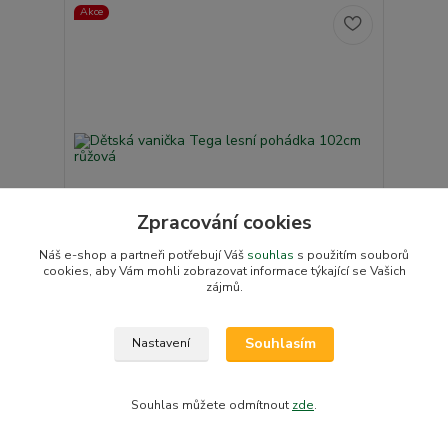
Akce
Zpracování cookies
349 Kč
- 7 %
Náš e-shop a partneři potřebují Váš
souhlas
s použitím souborů
cookies, aby Vám mohli zobrazovat informace týkající se Vašich
zájmů.
Dětská vanička Tega lesní pohádka 102cm růžová
325 Kč
/
ks
Souhlasím
Nastavení
Skladem v e-shopu
269 Kč
bez DPH
Přidat do košíku
Souhlas můžete odmítnout
zde
.