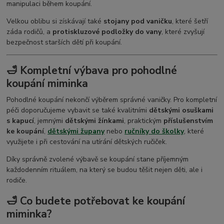
manipulaci během koupání.
Velkou oblibu si získávají také
stojany pod vaničku
, které šetří
záda rodičů, a
protiskluzové podložky do vany
, které zvyšují
bezpečnost starších dětí při koupání.
🛁 Kompletní výbava pro pohodlné
koupání miminka
Pohodlné koupání nekončí výběrem správné vaničky. Pro kompletní
péči doporučujeme vybavit se také kvalitními
dětskými osuškami
s kapucí
, jemnými
dětskými žínkami
, praktickým
příslušenstvím
ke koupání
,
dětskými
župany
nebo
ručníky do školky
, které
využijete i při cestování na utírání dětských ručiček.
Díky správně zvolené výbavě se koupání stane příjemným
každodenním rituálem, na který se budou těšit nejen děti, ale i
rodiče.
🛁 Co budete potřebovat ke koupání
miminka?