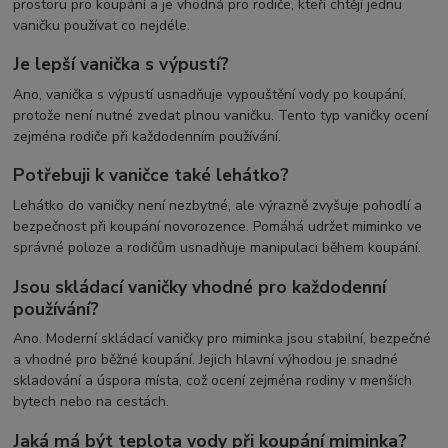
prostoru pro koupání a je vhodná pro rodiče, kteří chtějí jednu
vaničku používat co nejdéle.
Je lepší vanička s výpustí?
Ano, vanička s výpustí usnadňuje vypouštění vody po koupání,
protože není nutné zvedat plnou vaničku. Tento typ vaničky ocení
zejména rodiče při každodenním používání.
Potřebuji k vaničce také lehátko?
Lehátko do vaničky není nezbytné, ale výrazně zvyšuje pohodlí a
bezpečnost při koupání novorozence. Pomáhá udržet miminko ve
správné poloze a rodičům usnadňuje manipulaci během koupání.
Jsou skládací vaničky vhodné pro každodenní
používání?
Ano. Moderní skládací vaničky pro miminka jsou stabilní, bezpečné
a vhodné pro běžné koupání. Jejich hlavní výhodou je snadné
skladování a úspora místa, což ocení zejména rodiny v menších
bytech nebo na cestách.
Jaká má být teplota vody při koupání miminka?