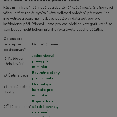
Růst miminka přináší nové potřeby téměř každý měsíc. S přibývající
váhou dítěte rodiče vybírají větší velikosti oblečení, přecházejí na
jiné velikosti plen, mění výbavu postýlky i další potřeby pro
každodenní péči. Připravili jsme pro vás přehled kategorií, které se
vám budou hodit během prvního roku života vašeho děťátka.
Co budete
postupně
Doporučujeme
potřebovat?
Jednorázové
🍼 Každodenní
pleny pro
přebalování
miminko
Bavlněné pleny
🌿 Šetrná péče
pro miminko
Hřebínky a
👶 Jemná péče o
kartáče pro
vlásky
miminka
Kojenecké a
😴 Klidné spaní
dětské overaly
na spaní