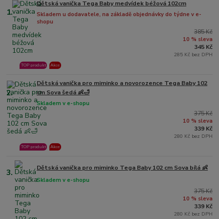
Dětská vanička Tega Baby medvídek béžová 102cm
1.
Skladem u dodavatele, na základě objednávky do týdne v e-
shopu
385 Kč
10 % sleva
345 Kč
285 Kč bez DPH
TOP produkt
Akce
Dětská vanička pro miminko a novorozence Tega Baby 102
2.
cm Sova šedá 👶🛁
Skladem v e-shopu
375 Kč
10 % sleva
339 Kč
280 Kč bez DPH
TOP produkt
Akce
Dětská vanička pro miminko Tega Baby 102 cm Sova bílá 👶
3.
Skladem v e-shopu
375 Kč
10 % sleva
339 Kč
280 Kč bez DPH