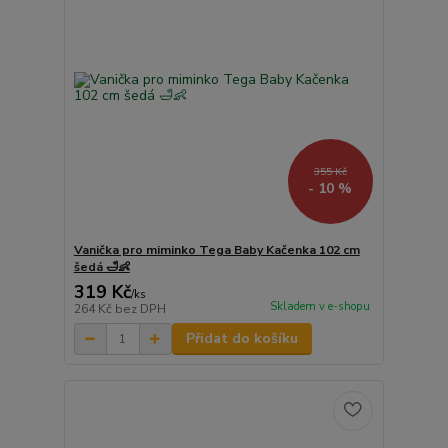
355 Kč
- 10 %
Vanička pro miminko Tega Baby Kačenka 102 cm
šedá 🛁👶
319 Kč
/
ks
Skladem v e-shopu
264 Kč
bez DPH
Přidat do košíku