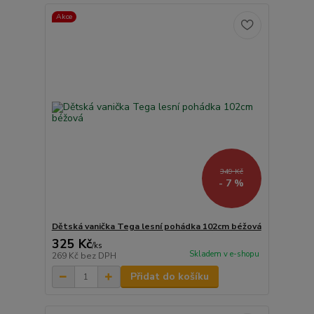
Akce
349 Kč
- 7 %
Dětská vanička Tega lesní pohádka 102cm béžová
325 Kč
/
ks
Skladem v e-shopu
269 Kč
bez DPH
Přidat do košíku