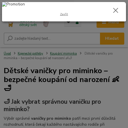
0
ks
CZK
+420 604 278 943
za
0,00 Kč
Zavřít
Menu
Hledat
Úvod
Kojenecké potřeby
Koupání miminka
Dětské vaničky pro
miminka – bezpečné koupání od narození 👶🛁
Dětské vaničky pro miminko –
bezpečné koupání od narození 👶
🛁
🛁 Jak vybrat správnou vaničku pro
miminko?
Výběr správné
vaničky pro miminko
patří mezi první důležitá
rozhodnutí, která čekají každého nastávajícího rodiče při