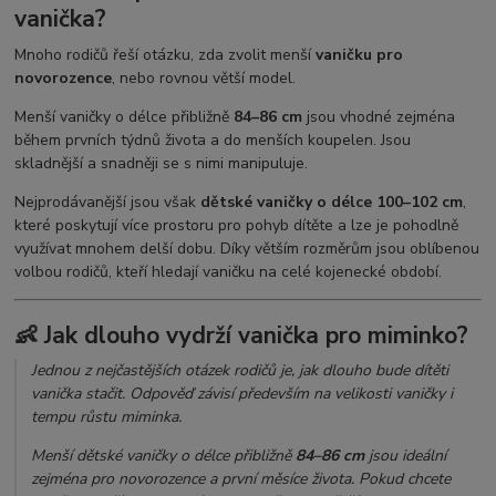
vanička?
Mnoho rodičů řeší otázku, zda zvolit menší
vaničku pro
novorozence
, nebo rovnou větší model.
Menší vaničky o délce přibližně
84–86 cm
jsou vhodné zejména
během prvních týdnů života a do menších koupelen. Jsou
skladnější a snadněji se s nimi manipuluje.
Nejprodávanější jsou však
dětské vaničky o délce 100–102 cm
,
které poskytují více prostoru pro pohyb dítěte a lze je pohodlně
využívat mnohem delší dobu. Díky větším rozměrům jsou oblíbenou
volbou rodičů, kteří hledají vaničku na celé kojenecké období.
👶 Jak dlouho vydrží vanička pro miminko?
Jednou z nejčastějších otázek rodičů je, jak dlouho bude dítěti
vanička stačit. Odpověď závisí především na velikosti vaničky i
tempu růstu miminka.
Menší dětské vaničky o délce přibližně
84–86 cm
jsou ideální
zejména pro novorozence a první měsíce života. Pokud chcete