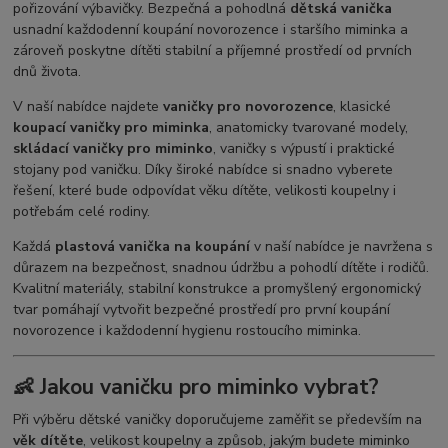
pořizování výbavičky. Bezpečná a pohodlná
dětská vanička
usnadní každodenní koupání novorozence i staršího miminka a
zároveň poskytne dítěti stabilní a příjemné prostředí od prvních
dnů života.
V naší nabídce najdete
vaničky pro novorozence
, klasické
koupací vaničky pro miminka
, anatomicky tvarované modely,
skládací vaničky pro miminko
, vaničky s výpustí i praktické
stojany pod vaničku. Díky široké nabídce si snadno vyberete
řešení, které bude odpovídat věku dítěte, velikosti koupelny i
potřebám celé rodiny.
Každá
plastová vanička na koupání
v naší nabídce je navržena s
důrazem na bezpečnost, snadnou údržbu a pohodlí dítěte i rodičů.
Kvalitní materiály, stabilní konstrukce a promyšlený ergonomický
tvar pomáhají vytvořit bezpečné prostředí pro první koupání
novorozence i každodenní hygienu rostoucího miminka.
👶 Jakou vaničku pro miminko vybrat?
Při výběru dětské vaničky doporučujeme zaměřit se především na
věk dítěte
, velikost koupelny a způsob, jakým budete miminko