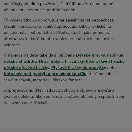
umožňují pohodlné používání již od útlého věku a postupně se
přizpůsobují rostoucím potřebám dítěte.
Při výběru tříkolky doporučujeme zaměřit se na bezpečnost,
stabilní konstrukci a kvalitní zpracování. Díky praktickému
příslušenství mohou dětské tříkolky sloužit jako pohodlná
alternativa ke kočárku při kratších procházkách i rodinných
výletech.
V nabídce najdete také další oblíbené
Dětské hračky
, například
dětská chodítka
,
Hrací deky a hrazdičky
,
Interaktivní hračky
,
dětské dřevěné hračky
,
Plyšové hračky do postýlky
nebo
Kolotoče nad postýlku pro miminka 👶🎠
, které pomáhají
rozvíjet smysly, motoriku i dětskou fantazii.
Dopřejte svému dítěti radost z pohybu a objevování světa s
kvalitní dětskou tříkolkou, která se stane oblíbeným společníkem
na každé cestě. 💛🚲👶