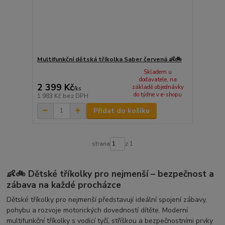
Multifunkční dětská tříkolka Saber červená 👶🚲
Skladem u
dodavatele, na
2 399 Kč
základě objednávky
/
ks
do týdne v e-shopu
1 983 Kč
bez DPH
Přidat do košíku
strana
z 1
👶🚲 Dětské tříkolky pro nejmenší – bezpečnost a
zábava na každé procházce
Dětské tříkolky pro nejmenší představují ideální spojení zábavy,
pohybu a rozvoje motorických dovedností dítěte. Moderní
multifunkční tříkolky s vodicí tyčí, stříškou a bezpečnostními prvky