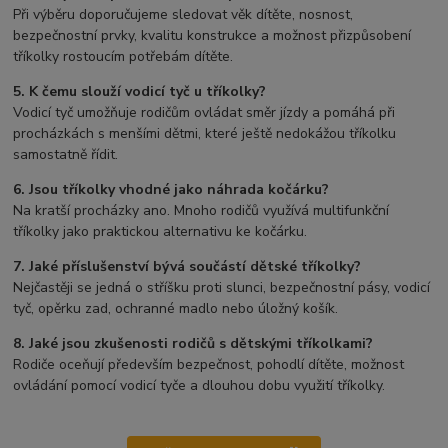
Při výběru doporučujeme sledovat věk dítěte, nosnost,
bezpečnostní prvky, kvalitu konstrukce a možnost přizpůsobení
tříkolky rostoucím potřebám dítěte.
5. K čemu slouží vodicí tyč u tříkolky?
Vodicí tyč umožňuje rodičům ovládat směr jízdy a pomáhá při
procházkách s menšími dětmi, které ještě nedokážou tříkolku
samostatně řídit.
6. Jsou tříkolky vhodné jako náhrada kočárku?
Na kratší procházky ano. Mnoho rodičů využívá multifunkční
tříkolky jako praktickou alternativu ke kočárku.
7. Jaké příslušenství bývá součástí dětské tříkolky?
Nejčastěji se jedná o stříšku proti slunci, bezpečnostní pásy, vodicí
tyč, opěrku zad, ochranné madlo nebo úložný košík.
8. Jaké jsou zkušenosti rodičů s dětskými tříkolkami?
Rodiče oceňují především bezpečnost, pohodlí dítěte, možnost
ovládání pomocí vodicí tyče a dlouhou dobu využití tříkolky.