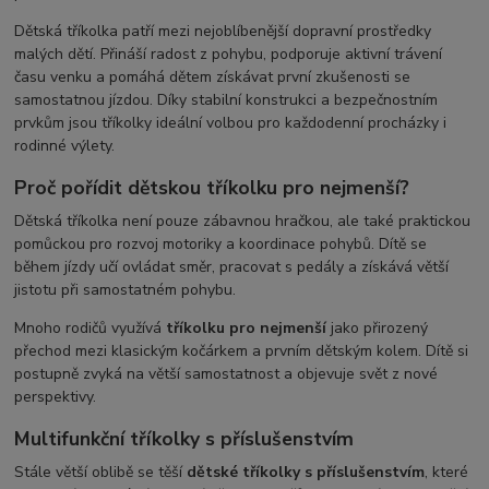
Dětská tříkolka patří mezi nejoblíbenější dopravní prostředky
malých dětí. Přináší radost z pohybu, podporuje aktivní trávení
času venku a pomáhá dětem získávat první zkušenosti se
samostatnou jízdou. Díky stabilní konstrukci a bezpečnostním
prvkům jsou tříkolky ideální volbou pro každodenní procházky i
rodinné výlety.
Proč pořídit dětskou tříkolku pro nejmenší?
Dětská tříkolka není pouze zábavnou hračkou, ale také praktickou
pomůckou pro rozvoj motoriky a koordinace pohybů. Dítě se
během jízdy učí ovládat směr, pracovat s pedály a získává větší
jistotu při samostatném pohybu.
Mnoho rodičů využívá
tříkolku pro nejmenší
jako přirozený
přechod mezi klasickým kočárkem a prvním dětským kolem. Dítě si
postupně zvyká na větší samostatnost a objevuje svět z nové
perspektivy.
Multifunkční tříkolky s příslušenstvím
Stále větší oblibě se těší
dětské tříkolky s příslušenstvím
, které