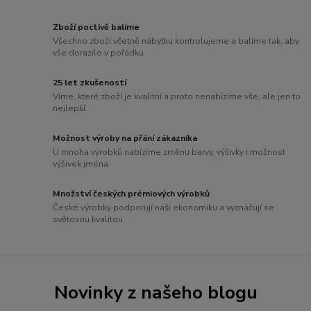
Zboží poctivě balíme
Všechno zboží včetně nábytku kontrolujeme a balíme tak, aby
vše dorazilo v pořádku
25 let zkušeností
Víme, které zboží je kvalitní a proto nenabízíme vše, ale jen to
nejlepší
Možnost výroby na přání zákazníka
U mnoha výrobků nabízíme změnu barvy, výšivky i možnost
výšivek jména
Množství českých prémiových výrobků
České výrobky podporují naši ekonomiku a vyznačují se
světovou kvalitou
Novinky z našeho blogu