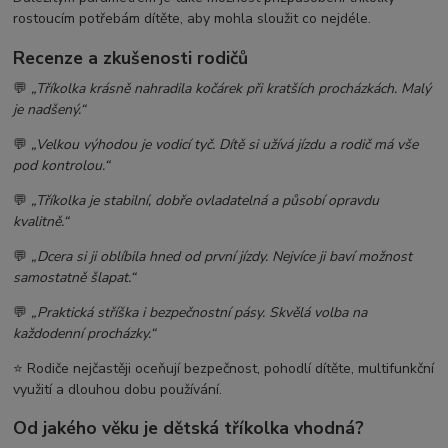
rostoucím potřebám dítěte, aby mohla sloužit co nejdéle.
Recenze a zkušenosti rodičů
💬
„Tříkolka krásně nahradila kočárek při kratších procházkách. Malý
je nadšený.“
💬
„Velkou výhodou je vodicí tyč. Dítě si užívá jízdu a rodič má vše
pod kontrolou.“
💬
„Tříkolka je stabilní, dobře ovladatelná a působí opravdu
kvalitně.“
💬
„Dcera si ji oblíbila hned od první jízdy. Nejvíce ji baví možnost
samostatně šlapat.“
💬
„Praktická stříška i bezpečnostní pásy. Skvělá volba na
každodenní procházky.“
⭐ Rodiče nejčastěji oceňují bezpečnost, pohodlí dítěte, multifunkční
využití a dlouhou dobu používání.
Od jakého věku je dětská tříkolka vhodná?