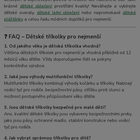
krásné
dětské oblečení
prvotřídní kvality! Neváhejte a vybírejte
dětské overaly,
dětské letní oblečení
nebo nepromokavé
dětské
pláštěnky
a celou řadu módních doplňků pro nejmenší.
❓ FAQ – Dětské tříkolky pro nejmenší
1. Od jakého věku je dětská tříkolka vhodná?
Většina dětských tříkolek pro nejmenší je vhodná přibližně od 12
měsíců věku dítěte. Vždy doporučujeme řídit se pokyny
konkrétního výrobce.
2. Jaké jsou výhody multifunkční tříkolky?
Multifunkční tříkolky kombinují výhody kočárku a tříkolky. Nabízejí
vodicí tyč pro rodiče, bezpečnostní pásy, stříšku proti slunci a
možnost postupného přizpůsobení věku dítěte.
3. Jsou dětské tříkolky bezpečné pro malé děti?
Ano, kvalitní dětské tříkolky jsou vybaveny bezpečnostními prvky,
jako jsou pásy, ochranné madlo, stabilní konstrukce nebo vodicí
tyč pro rodiče.
4. Jak vybrat správnou tříkolku pro dítě?