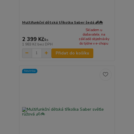
Multifunkční dětská tříkolka Saber šedá 👶🚲
Skladem u
dodavatele, na
2 399 Kč
základě objednávky
/
ks
do týdne v e-shopu
1 983 Kč
bez DPH
Přidat do košíku
Novinka