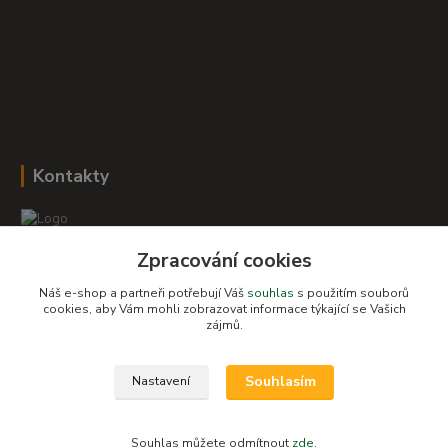
Kontakty
Zpracování cookies
Romana Šebestová
+420 604 278 943
Náš e-shop a partneři potřebují Váš
souhlas
s použitím souborů
cookies, aby Vám mohli zobrazovat informace týkající se Vašich
zájmů.
obchod-detskysvet@seznam.cz
Souhlasím
Nastavení
Souhlas můžete odmítnout
zde
.