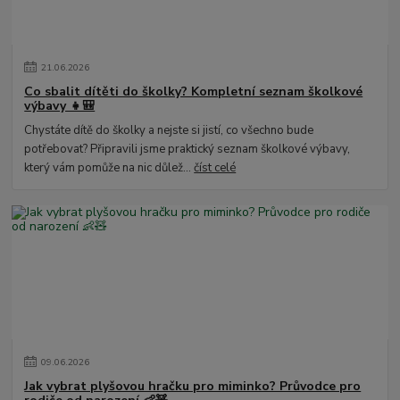
21
.
06
.
2026
Co sbalit dítěti do školky? Kompletní seznam školkové
výbavy 👧🎒
Chystáte dítě do školky a nejste si jistí, co všechno bude
potřebovat? Připravili jsme praktický seznam školkové výbavy,
který vám pomůže na nic důlež...
číst celé
09
.
06
.
2026
Jak vybrat plyšovou hračku pro miminko? Průvodce pro