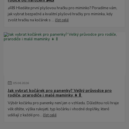
rodiče od narození 👶🧸
👶🧸 Hledáte první plyšovou hračku pro miminko? Poradíme vám,
jak vybrat bezpečné a kvalitní plyšové hračky pro miminka, kdy
zvolit hračku na kočárek s ...
číst celé
05
.
06
.
2026
Jak vybrat kočárek pro panenky? Velký průvodce pro
rodiče, prarodiče i malé maminky 👧🍼
Výběr kočárku pro panenky není jen o vzhledu. Důležitou roli hraje
věk dítěte, výška rukojeti, typ kočárku i vhodné doplňky, které
udělají z každé pro...
číst celé