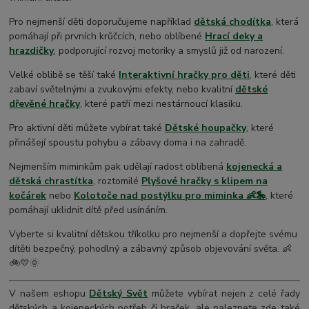
Pro nejmenší děti doporučujeme například
dětská chodítka
, která
pomáhají při prvních krůčcích, nebo oblíbené
Hrací deky a
hrazdičky
, podporující rozvoj motoriky a smyslů již od narození.
Velké oblibě se těší také
Interaktivní hračky pro děti
, které děti
zabaví světelnými a zvukovými efekty, nebo kvalitní
dětské
dřevěné hračky
, které patří mezi nestárnoucí klasiku.
Pro aktivní děti můžete vybírat také
Dětské houpačky
, které
přinášejí spoustu pohybu a zábavy doma i na zahradě.
Nejmenším miminkům pak udělají radost oblíbená
kojenecká a
dětská chrastítka
, roztomilé
Plyšové hračky s klipem na
kočárek
nebo
Kolotoče nad postýlku pro miminka 👶🎠
, které
pomáhají uklidnit dítě před usínáním.
Vyberte si kvalitní dětskou tříkolku pro nejmenší a dopřejte svému
dítěti bezpečný, pohodlný a zábavný způsob objevování světa. 👶
🚲💛🌞
V našem eshopu
Dětský Svět
můžete vybírat nejen z celé řady
dětských a kojeneckých potřeb či hraček, ale naleznete zde také