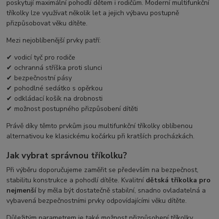
poskytují maximální pohodlí dětem i rodičům. Moderní multifunkční
tříkolky lze využívat několik let a jejich výbavu postupně
přizpůsobovat věku dítěte.
Mezi nejoblíbenější prvky patří:
✔ vodicí tyč pro rodiče
✔ ochranná stříška proti slunci
✔ bezpečnostní pásy
✔ pohodlné sedátko s opěrkou
✔ odkládací košík na drobnosti
✔ možnost postupného přizpůsobení dítěti
Právě díky těmto prvkům jsou multifunkční tříkolky oblíbenou
alternativou ke klasickému kočárku při kratších procházkách.
Jak vybrat správnou tříkolku?
Při výběru doporučujeme zaměřit se především na bezpečnost,
stabilitu konstrukce a pohodlí dítěte. Kvalitní
dětská tříkolka pro
nejmenší
by měla být dostatečně stabilní, snadno ovladatelná a
vybavená bezpečnostními prvky odpovídajícími věku dítěte.
Důležitým parametrem je také možnost přizpůsobení tříkolky