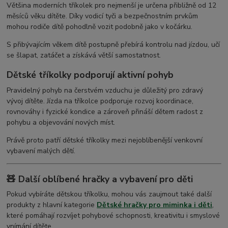
Většina moderních tříkolek pro nejmenší je určena přibližně od 12
měsíců věku dítěte. Díky vodicí tyči a bezpečnostním prvkům
mohou rodiče dítě pohodlně vozit podobně jako v kočárku.
S přibývajícím věkem dítě postupně přebírá kontrolu nad jízdou, učí
se šlapat, zatáčet a získává větší samostatnost.
Dětské tříkolky podporují aktivní pohyb
Pravidelný pohyb na čerstvém vzduchu je důležitý pro zdravý
vývoj dítěte. Jízda na tříkolce podporuje rozvoj koordinace,
rovnováhy i fyzické kondice a zároveň přináší dětem radost z
pohybu a objevování nových míst.
Právě proto patří dětské tříkolky mezi nejoblíbenější venkovní
vybavení malých dětí.
🧸 Další oblíbené hračky a vybavení pro děti
Pokud vybíráte dětskou tříkolku, mohou vás zaujmout také další
produkty z hlavní kategorie
Dětské hračky pro miminka i děti
,
které pomáhají rozvíjet pohybové schopnosti, kreativitu i smyslové
vnímání dítěte.