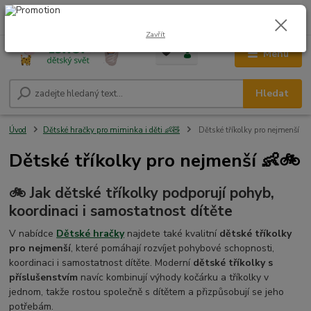
0
ks
CZK
+420 604 278 943
za
0,00 Kč
Zavřít
Menu
Hledat
Úvod
Dětské hračky pro miminka i děti 👶🧸
Dětské tříkolky pro nejmenší
Dětské tříkolky pro nejmenší 👶🚲
🚲 Jak dětské tříkolky podporují pohyb,
koordinaci i samostatnost dítěte
V nabídce
Dětské hračky
najdete také kvalitní
dětské tříkolky
pro nejmenší
, které pomáhají rozvíjet pohybové schopnosti,
koordinaci i samostatnost dítěte. Moderní
dětské tříkolky s
příslušenstvím
navíc kombinují výhody kočárku a tříkolky v
jednom, takže rostou společně s dítětem a přizpůsobují se jeho
potřebám.