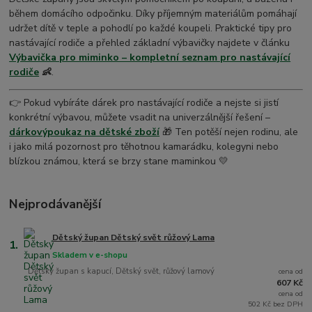
během domácího odpočinku. Díky příjemným materiálům pomáhají
udržet dítě v teple a pohodlí po každé koupeli. Praktické tipy pro
nastávající rodiče a přehled základní výbavičky najdete v článku
Výbavička pro miminko – kompletní seznam pro nastávající
rodiče
👶
.
👉 Pokud vybíráte dárek pro nastávající rodiče a nejste si jistí
konkrétní výbavou, můžete vsadit na univerzálnější řešení –
dárkový
poukaz na dětské zboží
🎁 Ten potěší nejen rodinu, ale
i jako milá pozornost pro těhotnou kamarádku, kolegyni nebo
blízkou známou, která se brzy stane maminkou 💛
Nejprodávanější
Dětský župan Dětský svět růžový Lama
1.
Skladem v e-shopu
Dětský župan s kapucí, Dětský svět, růžový lamový
cena od
607 Kč
cena od
502 Kč bez DPH