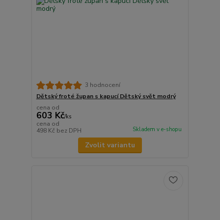
3 hodnocení
Dětský froté župan s kapucí Dětský svět modrý
cena od
603 Kč
/
ks
cena od
Skladem v e-shopu
498 Kč
bez DPH
Zvolit variantu