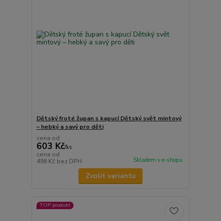
Dětský froté župan s kapucí Dětský svět mintový
– hebký a savý pro děti
cena od
603 Kč
/
ks
cena od
Skladem v e-shopu
498 Kč
bez DPH
Zvolit variantu
TOP produkt