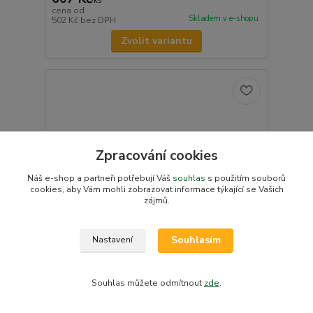
/
ks
cena od
Skladem v e-shopu
502 Kč
bez DPH
Zvolit variantu
Zpracování cookies
Náš e-shop a partneři potřebují Váš
souhlas
s použitím souborů
cookies, aby Vám mohli zobrazovat informace týkající se Vašich
zájmů.
Souhlasím
Nastavení
Souhlas můžete odmítnout
zde
.
1 hodnocení
Dětský župan s kapucí Dětský svět Lamový bílý