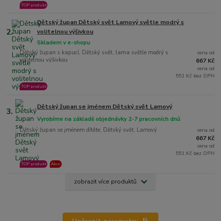
TOP produkt
Dětský župan Dětský svět Lamový světle modrý s
2.
volitelnou výšivkou
Skladem v e-shopu
Dětský župan s kapucí, Dětský svět, lama světle modrý s
cena od
volitelnou výšivkou
667 Kč
cena od
551 Kč bez DPH
TOP produkt
Dětský župan se jménem Dětský svět Lamový
3.
Vyrobíme na základě objednávky 2-7 pracovních dnů
Dětský župan se jménem dítěte, Dětský svět, Lamový
cena od
667 Kč
cena od
551 Kč bez DPH
TOP produkt
Akce
zobrazit více produktů