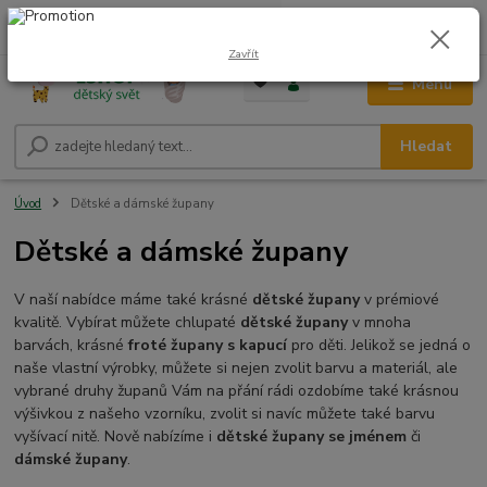
0
ks
CZK
+420 604 278 943
za
0,00 Kč
Zavřít
Menu
Hledat
Úvod
Dětské a dámské župany
Dětské a dámské župany
V naší nabídce máme také krásné
dětské župany
v prémiové
kvalitě. Vybírat můžete chlupaté
dětské
župany
v mnoha
barvách, krásné
froté
župany s kapucí
pro děti. Jelikož se jedná o
naše vlastní výrobky, můžete si nejen zvolit barvu a materiál, ale
vybrané druhy županů Vám na přání rádi ozdobíme také krásnou
výšivkou z našeho vzorníku, zvolit si navíc můžete také barvu
vyšívací nitě. Nově nabízíme i
dětské župany se jménem
či
dámské župany
.