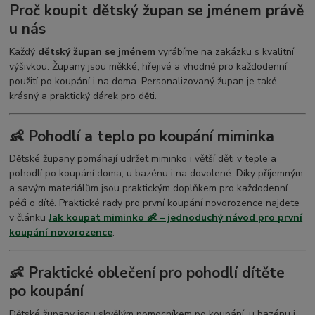
Proč koupit dětský župan se jménem právě
u nás
Každý
dětský župan se jménem
vyrábíme na zakázku s kvalitní
výšivkou. Župany jsou měkké, hřejivé a vhodné pro každodenní
použití po koupání i na doma. Personalizovaný župan je také
krásný a praktický dárek pro děti.
👶 Pohodlí a teplo po koupání miminka
Dětské župany pomáhají udržet miminko i větší děti v teple a
pohodlí po koupání doma, u bazénu i na dovolené. Díky příjemným
a savým materiálům jsou praktickým doplňkem pro každodenní
péči o dítě. Praktické rady pro první koupání novorozence najdete
v článku
Jak koupat miminko 👶 – jednoduchý návod pro první
koupání novorozence
.
👶 Praktické oblečení pro pohodlí dítěte
po koupání
Dětské župany jsou skvělým pomocníkem po koupání, u bazénu i