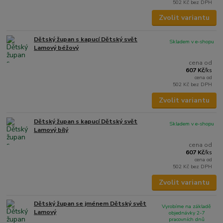
502 Kč
bez DPH
Zvolit variantu
Dětský župan s kapucí Dětský svět
Skladem v e-shopu
Lamový béžový
cena od
607 Kč
/
ks
cena od
502 Kč
bez DPH
Zvolit variantu
Dětský župan s kapucí Dětský svět
Skladem v e-shopu
Lamový bílý
cena od
607 Kč
/
ks
cena od
502 Kč
bez DPH
Zvolit variantu
Dětský župan se jménem Dětský svět
Vyrobíme na základě
Lamový
objednávky 2-7
pracovních dnů