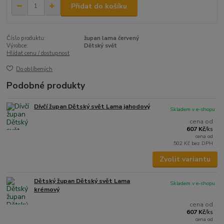
Přidat do košíku
Číslo produktu:
župan lama červený
Výrobce:
Dětský svět
Hlídat cenu / dostupnost
Do oblíbených
Podobné produkty
Dívčí župan Dětský svět Lama jahodový
Skladem v e-shopu
cena od
607 Kč
/
ks
cena od
502 Kč
bez DPH
Zvolit variantu
Dětský župan Dětský svět Lama
Skladem v e-shopu
krémový
cena od
607 Kč
/
ks
cena od