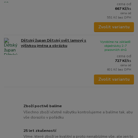
cena od
667 Kč
/
ks
cena od
551 Kč
bez DPH
Zvolit variantu
Dětský župan Dětský svět lamový s
Vyrobíme na základě
výšivkou jména a obrázku
objednávky 2-7
pracovních dnů
cena od
727 Kč
/
ks
cena od
601 Kč
bez DPH
Zvolit variantu
Zboží poctivě balíme
Všechno zboží včetně nábytku kontrolujeme a balíme tak, aby
vše dorazilo v pořádku
25 let zkušeností
Víme, které zboží je kvalitní a proto nenabízíme vše, ale jen to