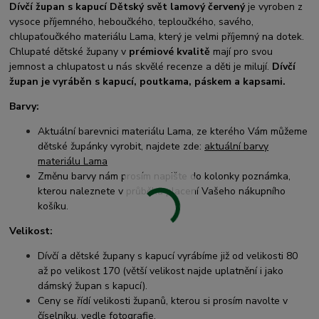
Dívčí župan s kapucí Dětský svět lamový červený
je vyroben z
vysoce příjemného, heboučkého, teploučkého, savého,
chlupaťoučkého materiálu Lama, který je velmi příjemný na dotek.
Chlupaté dětské župany v
prémiové kvalitě
mají pro svou
jemnost a chlupatost u nás skvělé recenze a děti je milují.
Dívčí
župan je vyráběn s kapucí, poutkama, páskem a kapsami.
Barvy:
Aktuální barevnici materiálu Lama, ze kterého Vám můžeme
dětské župánky vyrobit, najdete zde:
aktuální barvy
materiálu Lama
Změnu barvy nám prosím napište do kolonky poznámka,
kterou naleznete v průběhu placení Vašeho nákupního
košíku.
Velikost:
Dívčí a dětské župany s kapucí vyrábíme již od velikosti 80
až po velikost 170 (větší velikost najde uplatnění i jako
dámský župan s kapucí).
Ceny se řídí velikosti županů, kterou si prosím navolte v
číselníku, vedle fotografie.