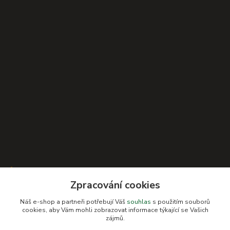
Kontakty
Zpracování cookies
Náš e-shop a partneři potřebují Váš
souhlas
s použitím souborů
cookies, aby Vám mohli zobrazovat informace týkající se Vašich
Romana Šebestová
zájmů.
+420 604 278 943