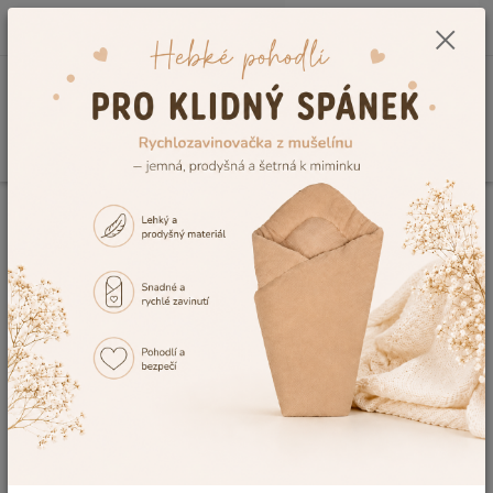
0
ks
CZK
+420 604 278 943
za
0,00 Kč
Menu
Hledat
Úvod
Kojenecké a dětské oblečení
Dětské župany a ponča
Dívčí župan
s kapucí Dětský svět Lama červený
Dívčí župan s kapucí Dětský svět
Lama červený