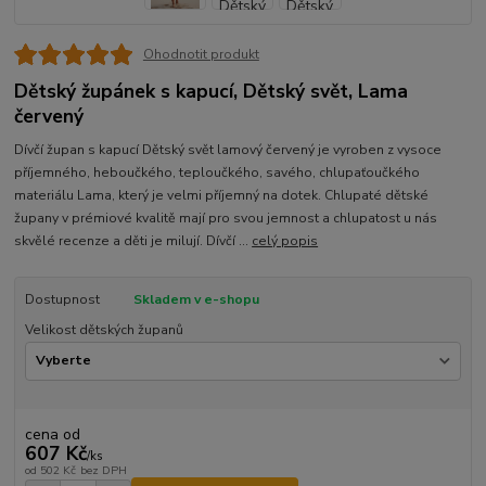
Ohodnotit produkt
Dětský župánek s kapucí, Dětský svět, Lama
červený
Dívčí župan s kapucí Dětský svět lamový červený je vyroben z vysoce
příjemného, heboučkého, teploučkého, savého, chlupaťoučkého
materiálu Lama, který je velmi příjemný na dotek. Chlupaté dětské
župany v prémiové kvalitě mají pro svou jemnost a chlupatost u nás
skvělé recenze a děti je milují. Dívčí ...
celý popis
Dostupnost
Skladem v e-shopu
Velikost dětských županů
cena od
607 Kč
/
ks
od
502 Kč
bez DPH