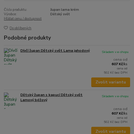
Číslo produktu:
župan lama krém
Výrobce:
Dětský svět
Hlídat cenu / dostupnost
Do oblíbených
Podobné produkty
Dívčí župan Dětský svět Lama jahodový
Skladem v e-shopu
cena od
607 Kč
/
ks
cena od
502 Kč
bez DPH
Zvolit variantu
Dětský župan s kapucí Dětský svět
Skladem v e-shopu
Lamový béžový
cena od
607 Kč
/
ks
cena od
502 Kč
bez DPH
Zvolit variantu