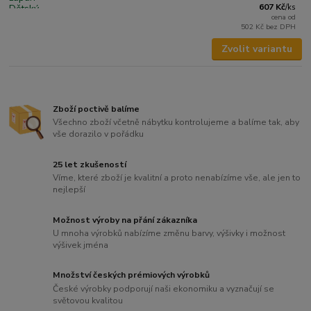
607 Kč
/
ks
cena od
502 Kč
bez DPH
Zvolit variantu
Zboží poctivě balíme
Všechno zboží včetně nábytku kontrolujeme a balíme tak, aby
vše dorazilo v pořádku
25 let zkušeností
Víme, které zboží je kvalitní a proto nenabízíme vše, ale jen to
nejlepší
Možnost výroby na přání zákazníka
U mnoha výrobků nabízíme změnu barvy, výšivky i možnost
výšivek jména
Množství českých prémiových výrobků
České výrobky podporují naši ekonomiku a vyznačují se
světovou kvalitou