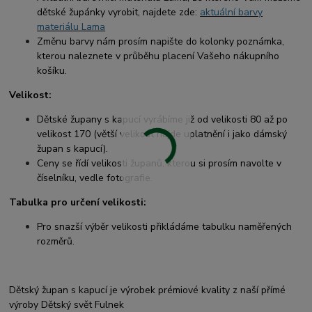
dětské župánky vyrobit, najdete zde:
aktuální barvy
materiálu Lama
Změnu barvy nám prosím napište do kolonky poznámka,
kterou naleznete v průběhu placení Vašeho nákupního
košíku.
Velikost:
Dětské župany s kapucí vyrábíme již od velikosti 80 až po
velikost 170 (větší velikost najde uplatnění i jako dámský
župan s kapucí).
Ceny se řídí velikosti županů, kterou si prosím navolte v
číselníku, vedle fotografie.
Tabulka pro určení velikosti:
Pro snazší výběr velikosti přikládáme tabulku naměřených
rozměrů.
Dětský župan s kapucí je výrobek prémiové kvality z naší přímé
výroby Dětský svět Fulnek