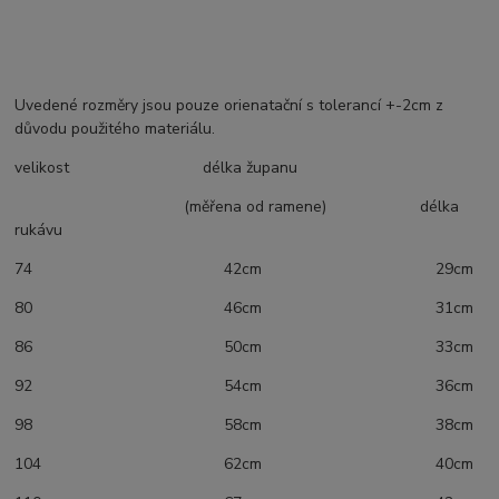
Uvedené rozměry jsou pouze orienatační s tolerancí +-2cm z
důvodu použitého materiálu.
velikost délka županu
(měřena od ramene) délka
rukávu
74 42cm 29cm
80 46cm 31cm
86 50cm 33cm
92 54cm 36cm
98 58cm 38cm
104 62cm 40cm