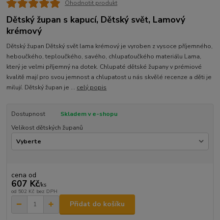
Ohodnotit produkt
Dětský župan s kapucí, Dětský svět, Lamový
krémový
Dětský župan Dětský svět lama krémový je vyroben z vysoce příjemného,
heboučkého, teploučkého, savého, chlupaťoučkého materiálu Lama,
který je velmi příjemný na dotek. Chlupaté dětské župany v prémiové
kvalitě mají pro svou jemnost a chlupatost u nás skvělé recenze a děti je
milují. Dětský župan je ...
celý popis
Dostupnost
Skladem v e-shopu
Velikost dětských županů
cena od
607 Kč
/
ks
od
502 Kč
bez DPH
Přidat do košíku