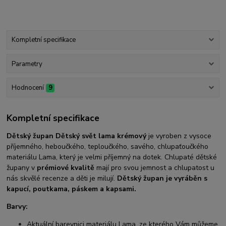
Kompletní specifikace
Parametry
Hodnocení
9
Kompletní specifikace
Dětský župan Dětský svět lama krémový
je vyroben z vysoce
příjemného, heboučkého, teploučkého, savého, chlupaťoučkého
materiálu Lama, který je velmi příjemný na dotek. Chlupaté dětské
župany v
prémiové kvalitě
mají pro svou jemnost a chlupatost u
nás skvělé recenze a děti je milují.
Dětský župan je vyráběn s
kapucí, poutkama, páskem a kapsami.
Barvy:
Aktuální barevnici materiálu Lama, ze kterého Vám můžeme