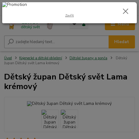
0
ks
CZK
+420 604 278 943
za
0,00 Kč
Zavřít
Menu
Hledat
Úvod
Kojenecké a dětské oblečení
Dětské župany a ponča
Dětský
župan Dětský svět Lama krémový
Dětský župan Dětský svět Lama
krémový