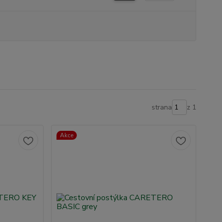
strana
z 1
Akce