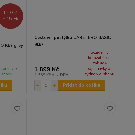
1 699 Kč
- 15 %
Cestovní postýlka CARETERO BASIC
grey
O KEY grey
Skladem u
dodavatele, na
základě
1 899 Kč
ladem v e-
objednávky do
shopu
týdne v e-shopu
1 569 Kč
bez DPH
šíku
Přidat do košíku