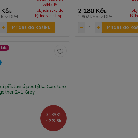
základě
 Kč
2 180 Kč
objednávky do
obj
/
ks
/
ks
týdne v e-shopu
týdn
č
bez DPH
1 802 Kč
bez DPH
Přidat do košíku
Přidat do ko
dukt
3 289 Kč
- 33 %