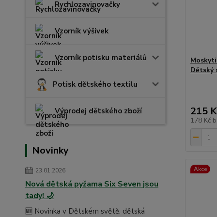
Rychlozavinovačky
Vzorník výšivek
Vzorník potisku materiálů
Moskyti
Dětský 
Potisk dětského textilu
215 K
Výprodej dětského zboží
178 Kč
b
Novinky
Akce
23.01.2026
Nová dětská pyžama Six Seven jsou
tady! 🌙
🆕 Novinka v Dětském světě: dětská