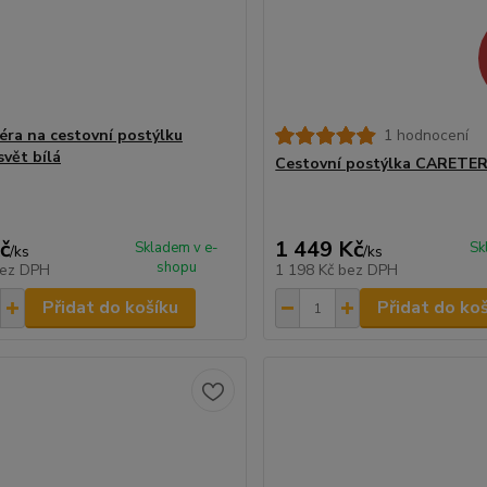
éra na cestovní postýlku
1 hodnocení
svět bílá
Cestovní postýlka CARETER
č
1 449 Kč
Skladem v e-
Sk
/
ks
/
ks
shopu
ez DPH
1 198 Kč
bez DPH
Přidat do košíku
Přidat do ko