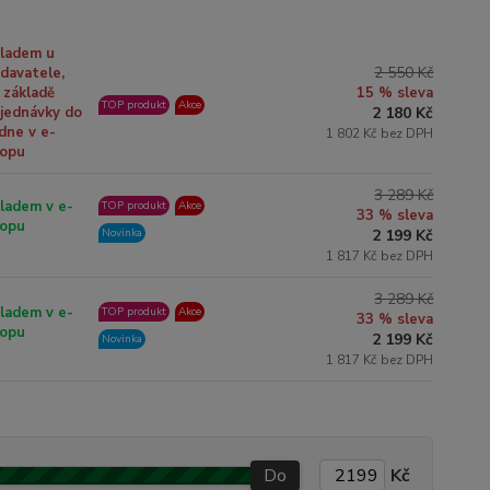
ladem u
2 550 Kč
davatele,
 základě
15 % sleva
TOP produkt
Akce
jednávky do
2 180 Kč
dne v e-
1 802 Kč bez DPH
opu
3 289 Kč
ladem v e-
TOP produkt
Akce
33 % sleva
opu
Novinka
2 199 Kč
1 817 Kč bez DPH
3 289 Kč
ladem v e-
TOP produkt
Akce
33 % sleva
opu
2 199 Kč
Novinka
1 817 Kč bez DPH
Do
Kč