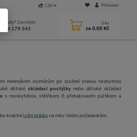
Přihlášení
CZK
 si rady? Zavolejte.
0
ks
za
0,00 Kč
 604 278 943
vým minimálním rozměrům po složení stanou nezbytnou
sické dětské
skládací postýlky
nebo dětské skládací
ro
s moskytiérou, stínítkem či přebalovacím pultíkem a
ebo kvalitní
ložní prádlo
na míru Vašim požadavkům.