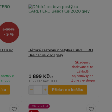
2 090 Kč
- 9 %
O Basic
Dětská cestovní postýlka CARETERO
Basic Plus 2020 grey
Skladem u
dodavatele, na
základě
1 899 Kč
ladem v e-
objednávky do
/
ks
shopu
týdne v e-shopu
1 569 Kč
bez DPH
šíku
Přidat do košíku
TOP produkt