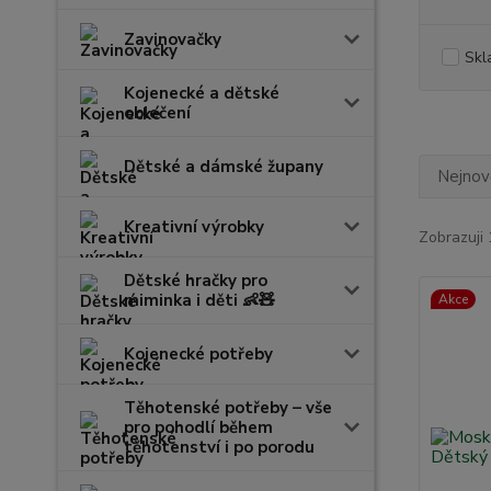
Zavinovačky
Skl
Kojenecké a dětské
oblečení
Dětské a dámské župany
Nejnově
Kreativní výrobky
Zobrazuji 
Dětské hračky pro
miminka i děti 👶🧸
Akce
Kojenecké potřeby
Těhotenské potřeby – vše
pro pohodlí během
těhotenství i po porodu