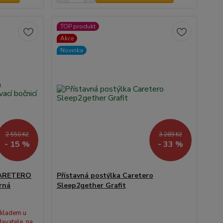
TOP produkt
Akce
Novinka
2 550 Kč
3 289 Kč
- 15 %
- 33 %
 CARETERO
Přístavná postýlka Caretero
erná
Sleep2gether Grafit
kladem u
avatele, na