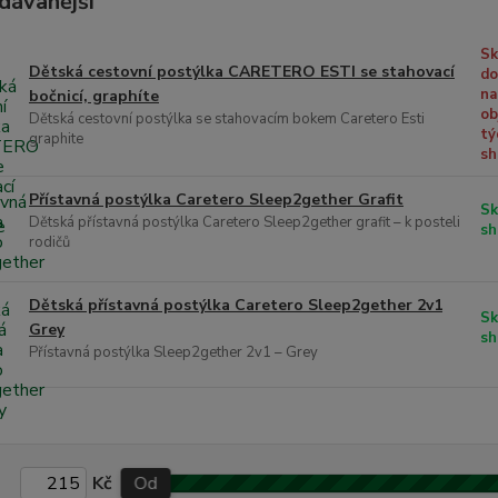
dávanější
Sk
Dětská cestovní postýlka CARETERO ESTI se stahovací
do
na
bočnicí, graphíte
ob
Dětská cestovní postýlka se stahovacím bokem Caretero Esti
tý
graphite
sh
Přístavná postýlka Caretero Sleep2gether Grafit
Sk
Dětská přístavná postýlka Caretero Sleep2gether grafit – k posteli
sh
rodičů
Dětská přístavná postýlka Caretero Sleep2gether 2v1
Sk
Grey
sh
Přístavná postýlka Sleep2gether 2v1 – Grey
Kč
Od