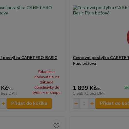
ní postýlka CARETERO BASIC
Cestovní postýlka CARETER
Plus béžová
Skladem u
dodavatele, na
základě
 Kč
1 899 Kč
objednávky do
Sk
/
ks
/
ks
týdne v e-shopu
č
bez DPH
1 569 Kč
bez DPH
Přidat do košíku
Přidat do ko