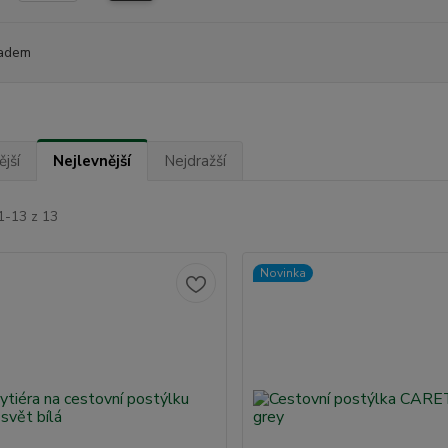
adem
jší
Nejlevnější
Nejdražší
1-13 z 13
Novinka