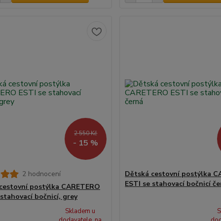
2 550 Kč
- 15 %
2 hodnocení
Dětská cestovní postýlka
ESTI se stahovací bočnicí č
cestovní postýlka CARETERO
stahovací bočnicí, grey
Skladem u
S
dodavatele, na
dod