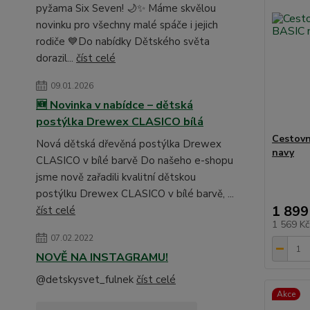
pyžama Six Seven! 🌙✨ Máme skvělou
novinku pro všechny malé spáče i jejich
rodiče 💙Do nabídky Dětského světa
dorazil...
číst celé
09.01.2026
🆕 Novinka v nabídce – dětská
postýlka Drewex CLASICO bílá
Cestov
Nová dětská dřevěná postýlka Drewex
navy
CLASICO v bílé barvě Do našeho e-shopu
jsme nově zařadili kvalitní dětskou
postýlku Drewex CLASICO v bílé barvě, ...
1 899
číst celé
1 569 K
07.02.2022
NOVĚ NA INSTAGRAMU!
@detskysvet_fulnek
číst celé
Akce