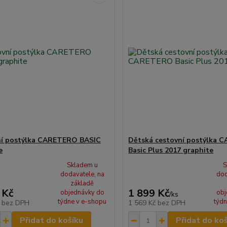
ní postýlka CARETERO BASIC
Dětská cestovní postýlka
e
Basic Plus 2017 graphite
Skladem u
S
dodavatele, na
dod
základě
 Kč
1 899 Kč
objednávky do
obj
/
ks
týdne v e-shopu
týdn
č
bez DPH
1 569 Kč
bez DPH
Přidat do košíku
Přidat do ko