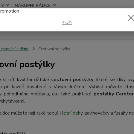
TY
NÁKUPNÍ RÁDCE
Nevíte
Zavřít
Hledat
+420
estování s dětmi
Cestovní postýlky
ovní postýlky
 si ujít kvalitní dětské
cestovní postýlky
, které se díky s
 při každé dovolené s Vaším dítětem. Vybírat můžete kla
z pohodlného molitanu, ale také praktické
postýlky Carete
ychytávkami.
bídce můžete nají také teplé i
letní deky
, zavinovačky a fusaky n