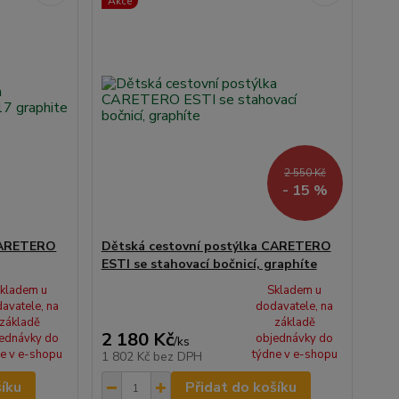
Akce
2 550 Kč
- 15 %
 CARETERO
Dětská cestovní postýlka CARETERO
ESTI se stahovací bočnicí, graphíte
kladem u
Skladem u
avatele, na
dodavatele, na
základě
základě
2 180 Kč
ednávky do
objednávky do
/
ks
e v e-shopu
týdne v e-shopu
1 802 Kč
bez DPH
šíku
Přidat do košíku