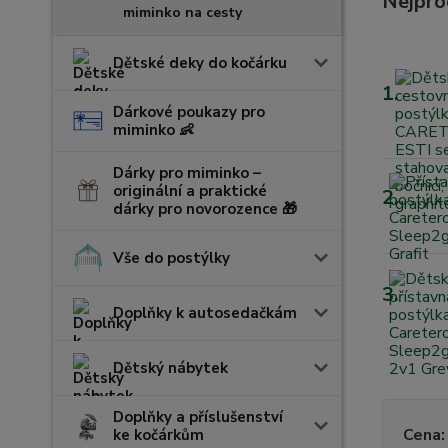
Nejpro
miminko na cesty
Dětské deky do kočárku
1.
Dárkové poukazy pro
miminko 👶
Dárky pro miminko –
originální a praktické
2.
dárky pro novorozence 🎁
Vše do postýlky
3.
Doplňky k autosedačkám
Dětský nábytek
Doplňky a příslušenství
Cena:
ke kočárkům