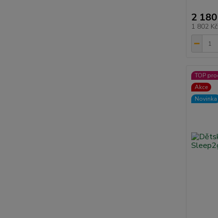
2 180
1 802 K
TOP pro
Akce
Novinka