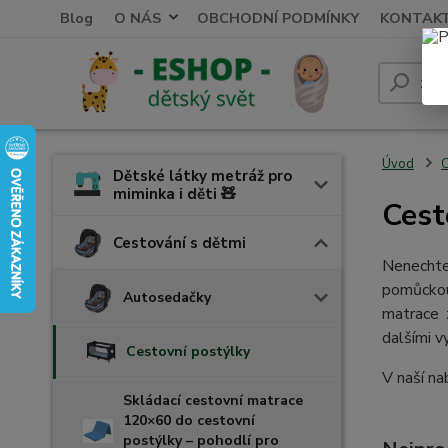
Blog
O NÁS
OBCHODNÍ PODMÍNKY
KONTAK
Úvod
C
Dětské látky metráž pro
miminka i děti 🧸
Cest
Cestování s dětmi
Nenechte
pomůckou
Autosedačky
matrace 
dalšími v
Cestovní postýlky
V naší na
Skládací cestovní matrace
120×60 do cestovní
postýlky – pohodlí pro