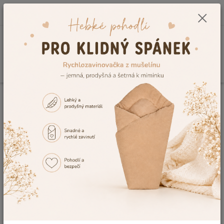
0
ks
CZK
+420 604 278 943
za
0,00 Kč
Menu
Hledat
Úvod
Zavinovačky
Zavinovačky na zip
Dětské zavinovačky na zip,
krajkové zavinovačky do
porodnice
Dáváte přednost klasice? Pak vybírejte krásné
dětské krajkové
zavinovačky
se snadným zapínáním na zip. V naší nabídce
můžete najít oblíbené klasické
zavinovačky do porodnice
s
krajkami z příjemných materiálů jako jsou lehký satén nebo
kvalitní bavlněné plátno.
Krajkové zavinovačky
pro miminka se
skvěle hodí do porodnice, ke slavnostním účelům nebo také k