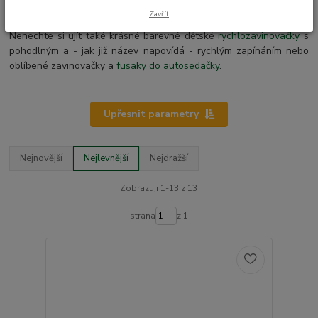
běžnému užívání do kočárku.
Zavřít
Nenechte si ujít také krásné barevné dětské
rychlozavinovačky
s
pohodlným a - jak již název napovídá - rychlým zapínáním nebo
oblíbené zavinovačky a
fusaky do autosedačky
.
Upřesnit parametry
Nejnovější
Nejlevnější
Nejdražší
Zobrazuji 1-13 z 13
strana
z 1