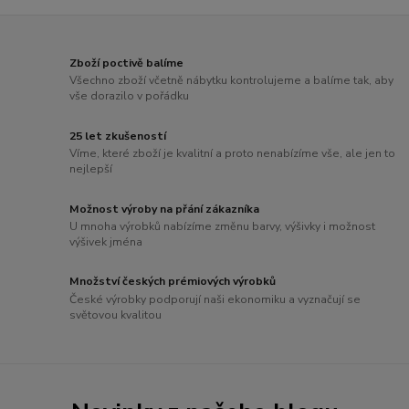
Zboží poctivě balíme
Všechno zboží včetně nábytku kontrolujeme a balíme tak, aby
vše dorazilo v pořádku
25 let zkušeností
Víme, které zboží je kvalitní a proto nenabízíme vše, ale jen to
nejlepší
Možnost výroby na přání zákazníka
U mnoha výrobků nabízíme změnu barvy, výšivky i možnost
výšivek jména
Množství českých prémiových výrobků
České výrobky podporují naši ekonomiku a vyznačují se
světovou kvalitou