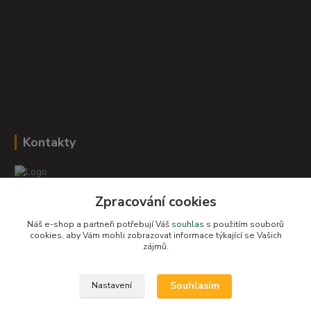
Kontakty
Zpracování cookies
Romana Šebestová
+420 604 278 943
Náš e-shop a partneři potřebují Váš
souhlas
s použitím souborů
cookies, aby Vám mohli zobrazovat informace týkající se Vašich
zájmů.
obchod-detskysvet@seznam.cz
Souhlasím
Nastavení