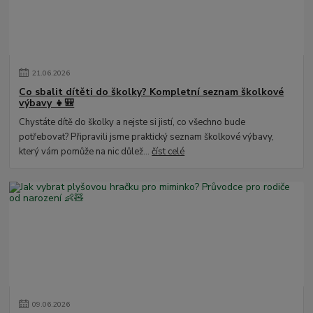
21
.
06
.
2026
Co sbalit dítěti do školky? Kompletní seznam školkové
výbavy 👧🎒
Chystáte dítě do školky a nejste si jistí, co všechno bude
potřebovat? Připravili jsme praktický seznam školkové výbavy,
který vám pomůže na nic důlež...
číst celé
09
.
06
.
2026