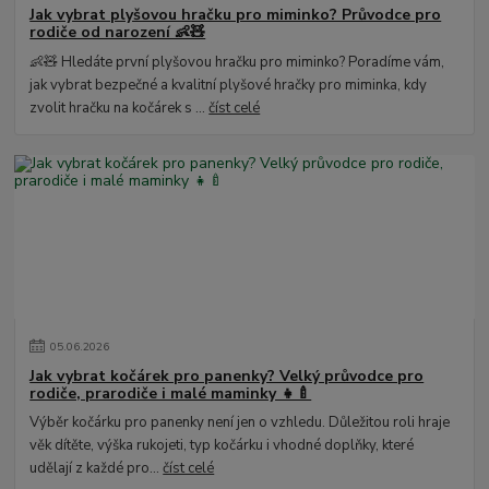
Jak vybrat plyšovou hračku pro miminko? Průvodce pro
rodiče od narození 👶🧸
👶🧸 Hledáte první plyšovou hračku pro miminko? Poradíme vám,
jak vybrat bezpečné a kvalitní plyšové hračky pro miminka, kdy
zvolit hračku na kočárek s ...
číst celé
05
.
06
.
2026
Jak vybrat kočárek pro panenky? Velký průvodce pro
rodiče, prarodiče i malé maminky 👧🍼
Výběr kočárku pro panenky není jen o vzhledu. Důležitou roli hraje
věk dítěte, výška rukojeti, typ kočárku i vhodné doplňky, které
udělají z každé pro...
číst celé