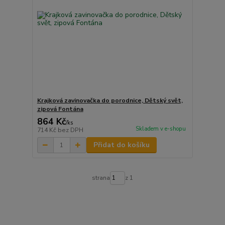
Krajková zavinovačka do porodnice, Dětský svět,
zipová Fontána
864 Kč
/
ks
Skladem v e-shopu
714 Kč
bez DPH
Přidat do košíku
strana
z 1