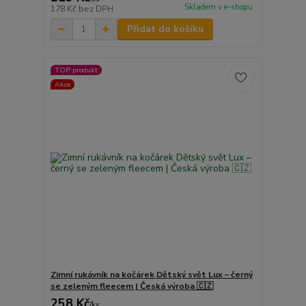
Skladem v e-shopu
178 Kč
bez DPH
Přidat do košíku
TOP produkt
Akce
Zimní rukávník na kočárek Dětský svět Lux – černý
se zeleným fleecem | Česká výroba 🇨🇿
258 Kč
/
ks