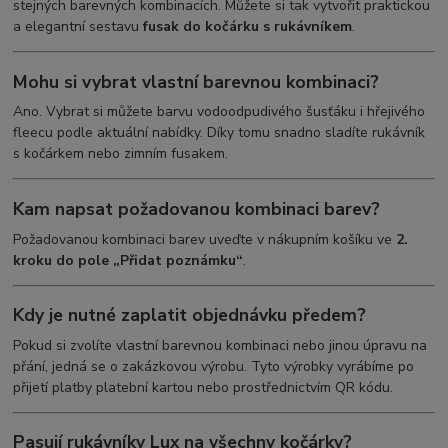
stejných barevných kombinacích. Můžete si tak vytvořit praktickou
a elegantní sestavu
fusak do kočárku s rukávníkem
.
Mohu si vybrat vlastní barevnou kombinaci?
Ano. Vybrat si můžete barvu vodoodpudivého šusťáku i hřejivého
fleecu podle aktuální nabídky. Díky tomu snadno sladíte rukávník
s kočárkem nebo zimním fusakem.
Kam napsat požadovanou kombinaci barev?
Požadovanou kombinaci barev uveďte v nákupním košíku ve
2.
kroku do pole „Přidat poznámku“
.
Kdy je nutné zaplatit objednávku předem?
Pokud si zvolíte vlastní barevnou kombinaci nebo jinou úpravu na
přání, jedná se o zakázkovou výrobu. Tyto výrobky vyrábíme po
přijetí platby platební kartou nebo prostřednictvím QR kódu.
Pasují rukávníky Lux na všechny kočárky?