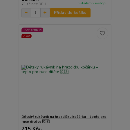
Skladem v e-shopu
73 Kč
bez DPH
Přidat do košíku
TOP produkt
Akce
Dětský rukávník na hrazdičku kočárku – teplo pro
ruce dítěte 🇨🇿
215 Kč
/
ks