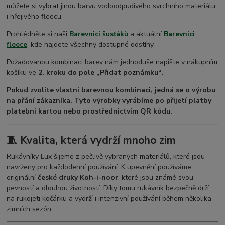
můžete si vybrat jinou barvu vodoodpudivého svrchního materiálu
i hřejivého fleecu.
Prohlédněte si naši
Barevnici šusťáků
a aktuální
Barevnici
fleece
, kde najdete všechny dostupné odstíny.
Požadovanou kombinaci barev nám jednoduše napište v nákupním
košíku ve
2. kroku do pole „Přidat poznámku“
.
Pokud zvolíte vlastní barevnou kombinaci, jedná se o výrobu
na přání zákazníka. Tyto výrobky vyrábíme po přijetí platby
platební kartou nebo prostřednictvím QR kódu.
🧵 Kvalita, která vydrží mnoho zim
Rukávníky Lux šijeme z pečlivě vybraných materiálů, které jsou
navrženy pro každodenní používání. K upevnění používáme
originální
české druky Koh-i-noor
, které jsou známé svou
pevností a dlouhou životností. Díky tomu rukávník bezpečně drží
na rukojeti kočárku a vydrží i intenzivní používání během několika
zimních sezón.