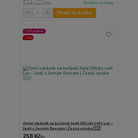
Skladem v e-shopu
213 Kč
bez DPH
Přidat do košíku
TOP produkt
Akce
Zimní rukávník na kočárek šedý Dětský svět Lux –
šedý s černým fleecem | Česká výroba 🇨🇿
258 Kč
/
ks