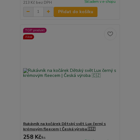
Skladem v e-shopu
213 Kč
bez DPH
Přidat do košíku
TOP produkt
Akce
Rukávník na kočárek Dětský svět Lux černý s
krémovým fleecem | Česká výroba 🇨🇿
258 Kč
/
ks