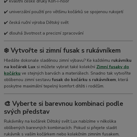
✔️ kvalitní české druky Koh-i-noor
✔️ univerzální použití pro většinu kočárků se spojenou rukojetí
✔️ česká ruční výroba Dětský svět
✔️ dlouhá životnost a precizní zpracování
❄️ Vytvořte si zimní fusak s rukávníkem
Hledáte dokonale sladěnou zimní výbavu? Ke každému
rukávníku
na kočárek Lux
si můžete vybrat také kolekční
Zimní fusaky do
kočárku
ve stejných barvách a materiálech. Snadno tak vytvoříte
oblíbenou zimní sestavu
fusak do kočárku s rukávníkem
, která
poskytne maximální tepelný komfort dítěti i rodičům.
🎨 Vyberte si barevnou kombinaci podle
svých představ
Rukávníky na kočárek Dětský svět Lux nabízíme v několika
oblíbených barevných kombinacích. Pokud si přejete sladit
rukávník s vaším kočárkem nebo kolekčním zimním fusakem,