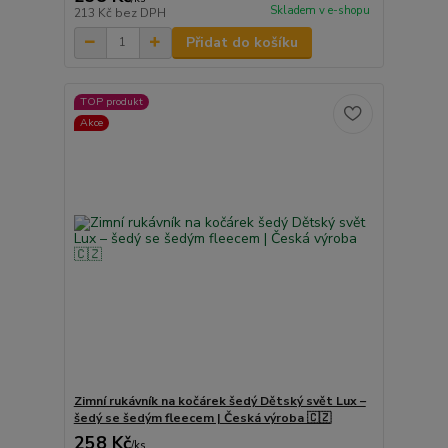
Skladem v e-shopu
213 Kč
bez DPH
Přidat do košíku
TOP produkt
Akce
Zimní rukávník na kočárek šedý Dětský svět Lux –
šedý se šedým fleecem | Česká výroba 🇨🇿
258 Kč
/
ks