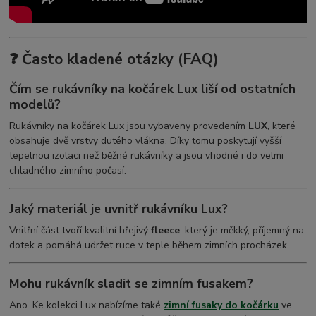
❓ Často kladené otázky (FAQ)
Čím se rukávníky na kočárek Lux liší od ostatních
modelů?
Rukávníky na kočárek Lux jsou vybaveny provedením
LUX
, které
obsahuje dvě vrstvy dutého vlákna. Díky tomu poskytují vyšší
tepelnou izolaci než běžné rukávníky a jsou vhodné i do velmi
chladného zimního počasí.
Jaký materiál je uvnitř rukávníku Lux?
Vnitřní část tvoří kvalitní hřejivý
fleece
, který je měkký, příjemný na
dotek a pomáhá udržet ruce v teple během zimních procházek.
Mohu rukávník sladit se zimním fusakem?
Ano. Ke kolekci Lux nabízíme také
zimní fusaky do kočárku
ve