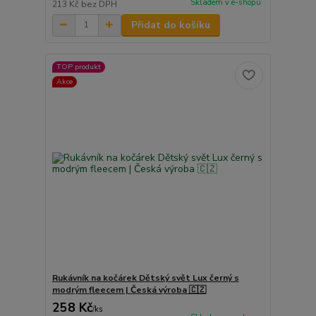
Skladem v e-shopu
213 Kč
bez DPH
Přidat do košíku
TOP produkt
Akce
Rukávník na kočárek Dětský svět Lux černý s
modrým fleecem | Česká výroba 🇨🇿
258 Kč
/
ks