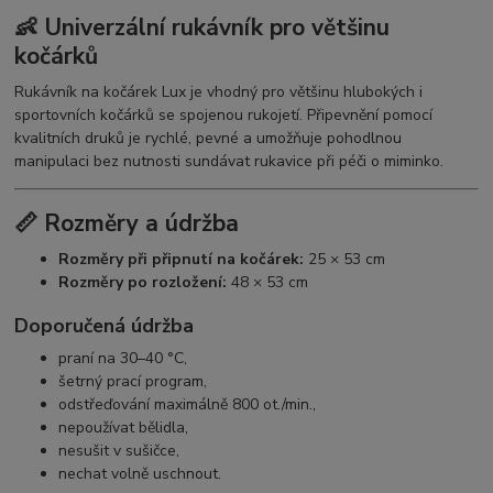
👶 Univerzální rukávník pro většinu
kočárků
Rukávník na kočárek Lux je vhodný pro většinu hlubokých i
sportovních kočárků se spojenou rukojetí. Připevnění pomocí
kvalitních druků je rychlé, pevné a umožňuje pohodlnou
manipulaci bez nutnosti sundávat rukavice při péči o miminko.
📏 Rozměry a údržba
Rozměry při připnutí na kočárek:
25 × 53 cm
Rozměry po rozložení:
48 × 53 cm
Doporučená údržba
praní na 30–40 °C,
šetrný prací program,
odstřeďování maximálně 800 ot./min.,
nepoužívat bělidla,
nesušit v sušičce,
nechat volně uschnout.