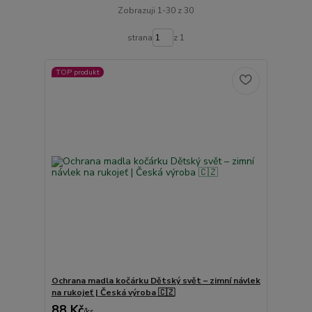
Zobrazuji 1-30 z 30
strana
z 1
TOP produkt
Ochrana madla kočárku Dětský svět – zimní návlek
na rukojeť | Česká výroba 🇨🇿
88 Kč
/
ks