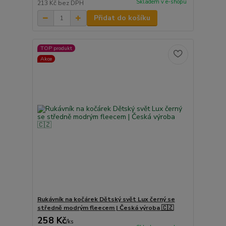
Skladem v e-shopu
213 Kč
bez DPH
Přidat do košíku
TOP produkt
Akce
Rukávník na kočárek Dětský svět Lux černý se
středně modrým fleecem | Česká výroba 🇨🇿
258 Kč
/
ks