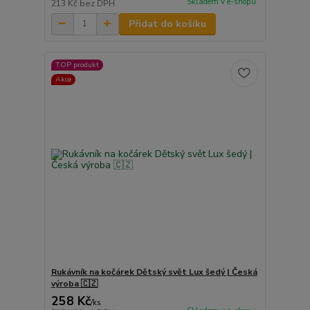
Skladem v e-shopu
213 Kč
bez DPH
Přidat do košíku
TOP produkt
Akce
Rukávník na kočárek Dětský svět Lux šedý | Česká
výroba 🇨🇿
258 Kč
/
ks