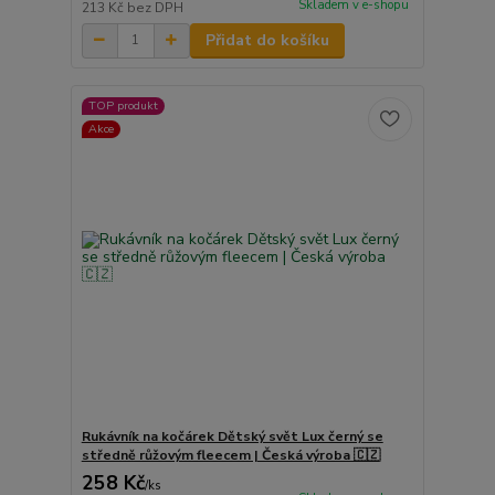
Skladem v e-shopu
213 Kč
bez DPH
Přidat do košíku
TOP produkt
Akce
Rukávník na kočárek Dětský svět Lux černý se
středně růžovým fleecem | Česká výroba 🇨🇿
258 Kč
/
ks