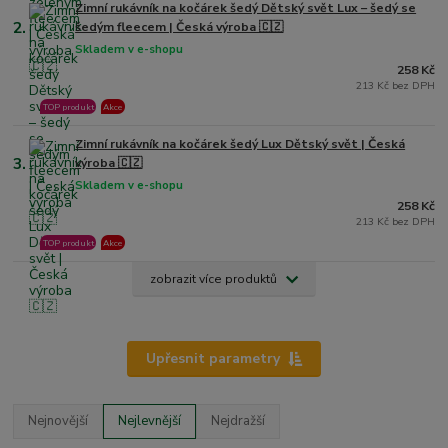
Zimní rukávník na kočárek šedý Dětský svět Lux – šedý se
2.
šedým fleecem | Česká výroba 🇨🇿
Skladem v e-shopu
258 Kč
213 Kč bez DPH
TOP produkt
Akce
Zimní rukávník na kočárek šedý Lux Dětský svět | Česká
3.
výroba 🇨🇿
Skladem v e-shopu
258 Kč
213 Kč bez DPH
TOP produkt
Akce
zobrazit více produktů
Upřesnit parametry
Nejnovější
Nejlevnější
Nejdražší