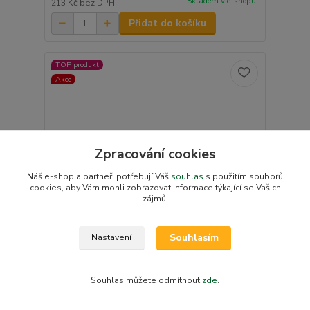
Skladem v e-shopu
213 Kč
bez DPH
Přidat do košíku
TOP produkt
Akce
Zpracování cookies
Náš e-shop a partneři potřebují Váš
souhlas
s použitím souborů
cookies, aby Vám mohli zobrazovat informace týkající se Vašich
zájmů.
Souhlasím
Nastavení
Rukávník na kočárek Dětský svět Lux bílý se
Souhlas můžete odmítnout
zde
.
šedým fleecem | Česká výroba 🇨🇿
258 Kč
/
ks