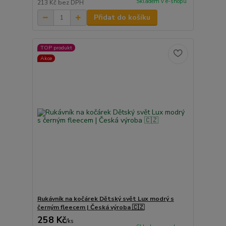
Skladem v e-shopu
213 Kč
bez DPH
Přidat do košíku
TOP produkt
Akce
Rukávník na kočárek Dětský svět Lux modrý s
černým fleecem | Česká výroba 🇨🇿
258 Kč
/
ks