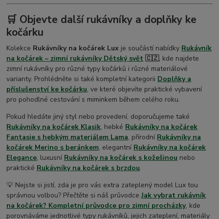
🛒 Objevte další rukávníky a doplňky ke
kočárku
Kolekce
Rukávníky na kočárek Lux
je součástí nabídky
Rukávník
na kočárek – zimní rukávníky Dětský svět
🇨🇿
, kde najdete
zimní rukávníky pro různé typy kočárků i různé materiálové
varianty. Prohlédněte si také kompletní kategorii
Doplňky a
příslušenství ke kočárku
, ve které objevíte praktické vybavení
pro pohodlné cestování s miminkem během celého roku.
Pokud hledáte jiný styl nebo provedení, doporučujeme také
Rukávníky na kočárek Klasik
, hebké
Rukávníky na kočárek
Fantasie s hebkým materiálem Lama
, přírodní
Rukávníky na
kočárek Merino s beránkem
, elegantní
Rukávníky na kočárek
Elegance
, luxusní
Rukávníky na kočárek s kožešinou
nebo
praktické
Rukávníky na kočárek s brzdou
.
💡 Nejste si jistí, zda je pro vás extra zateplený model Lux tou
správnou volbou? Přečtěte si náš průvodce
Jak vybrat rukávník
na kočárek? Kompletní průvodce pro zimní procházky
, kde
porovnáváme jednotlivé typy rukávníků, jejich zateplení, materiály