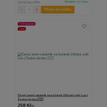
Skladem v e-shopu
213 Kč
bez DPH
Přidat do košíku
TOP produkt
Akce
Černý zimní rukávník na kočárek Dětský svět Lux |
Česká výroba 🇨🇿
258 Kč
/
ks