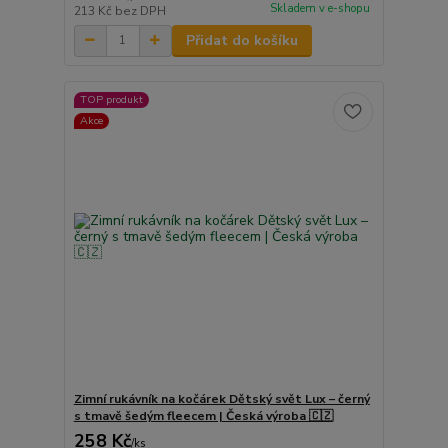
Skladem v e-shopu
213 Kč
bez DPH
Přidat do košíku
TOP produkt
Akce
Zimní rukávník na kočárek Dětský svět Lux – černý
s tmavě šedým fleecem | Česká výroba 🇨🇿
258 Kč
/
ks