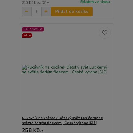
Skladem v e-shopu
213 Kč
bez DPH
Přidat do košíku
TOP produkt
Akce
Rukávník na kočárek Dětský svět Lux černý se
světle šedým fleecem | Česká výroba 🇨🇿
258 Kč
/
ks