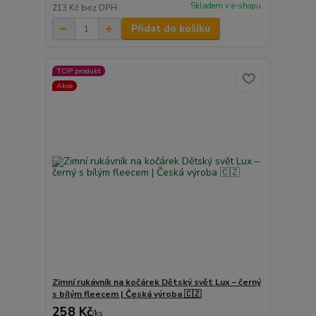
Skladem v e-shopu
213 Kč
bez DPH
Přidat do košíku
TOP produkt
Akce
Zimní rukávník na kočárek Dětský svět Lux – černý
s bílým fleecem | Česká výroba 🇨🇿
258 Kč
/
ks