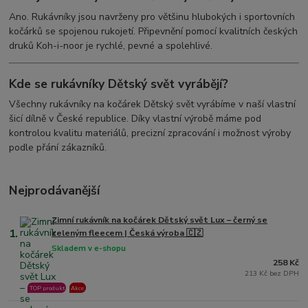
Ano. Rukávníky jsou navrženy pro většinu hlubokých i sportovních
kočárků se spojenou rukojetí. Připevnění pomocí kvalitních českých
druků Koh-i-noor je rychlé, pevné a spolehlivé.
Kde se rukávníky Dětský svět vyrábějí?
Všechny rukávníky na kočárek Dětský svět vyrábíme v naší vlastní
šicí dílně v České republice. Díky vlastní výrobě máme pod
kontrolou kvalitu materiálů, precizní zpracování i možnost výroby
podle přání zákazníků.
Nejprodávanější
Zimní rukávník na kočárek Dětský svět Lux – černý se
1.
zeleným fleecem | Česká výroba 🇨🇿
Skladem v e-shopu
258 Kč
213 Kč bez DPH
TOP produkt
Akce