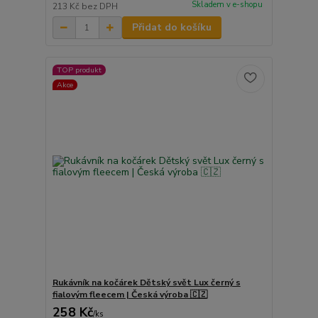
Skladem v e-shopu
213 Kč
bez DPH
Přidat do košíku
TOP produkt
Akce
Rukávník na kočárek Dětský svět Lux černý s
fialovým fleecem | Česká výroba 🇨🇿
258 Kč
/
ks