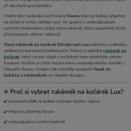
při dlouhých procházkách.
Vnitřní část rukávníku tvoří hřejivý
fleece
, který je měkký, příjemný
na dotek a rychle zahřeje ruce. Ve spojení s vodoodpudivým
svrchním materiálem vzniká zimní rukávník, který spolehlivě chrání
před mrazem, větrem i vlhkostí.
Zimní rukávník na kočárek Dětský svět Lux
nabízíme v několika
oblíbených barevných kombinacích. Pokud si vybíráte
rukávník na
kočárek
, který chcete sladit s kočárkem nebo kolekčním zimním
fusakem, můžete si zvolit vlastní barvu vodoodpudivého šusťáku i
hřejivého fleecu. Snadno tak vytvoříte elegantní
fusak do
kočárku s rukávníkem
ve stejném designu.
⭐ Proč si vybrat rukávník na kočárek Lux?
✔️ provedení
LUX
se dvěma vrstvami dutého vlákna
✔️ hřejivý a příjemný fleece
✔️ vodoodpudivý svrchní materiál