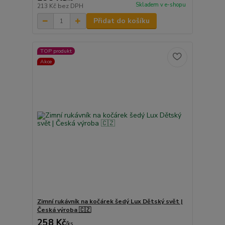
Skladem v e-shopu
213 Kč
bez DPH
Přidat do košíku
TOP produkt
Akce
Zimní rukávník na kočárek šedý Lux Dětský svět |
Česká výroba 🇨🇿
258 Kč
/
ks