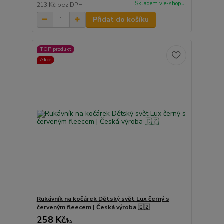
Skladem v e-shopu
213 Kč
bez DPH
Přidat do košíku
TOP produkt
Akce
Rukávník na kočárek Dětský svět Lux černý s
červeným fleecem | Česká výroba 🇨🇿
258 Kč
/
ks