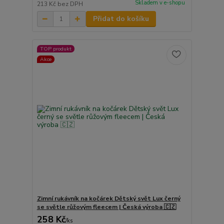
Skladem v e-shopu
213 Kč
bez DPH
Přidat do košíku
TOP produkt
Akce
Zimní rukávník na kočárek Dětský svět Lux černý
se světle růžovým fleecem | Česká výroba 🇨🇿
258 Kč
/
ks