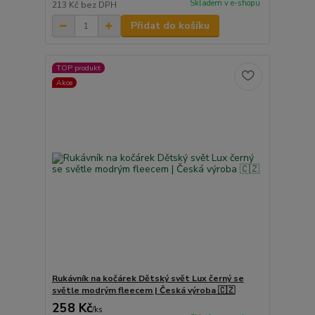
Skladem v e-shopu
213 Kč
bez DPH
Přidat do košíku
TOP produkt
Akce
Rukávník na kočárek Dětský svět Lux černý se
světle modrým fleecem | Česká výroba 🇨🇿
258 Kč
/
ks