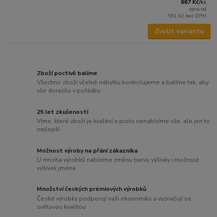
667 Kč
/
ks
cena od
551 Kč
bez DPH
Zvolit variantu
Zboží poctivě balíme
Všechno zboží včetně nábytku kontrolujeme a balíme tak, aby
vše dorazilo v pořádku
25 let zkušeností
Víme, které zboží je kvalitní a proto nenabízíme vše, ale jen to
nejlepší
Možnost výroby na přání zákazníka
U mnoha výrobků nabízíme změnu barvy, výšivky i možnost
výšivek jména
Množství českých prémiových výrobků
České výrobky podporují naši ekonomiku a vyznačují se
světovou kvalitou