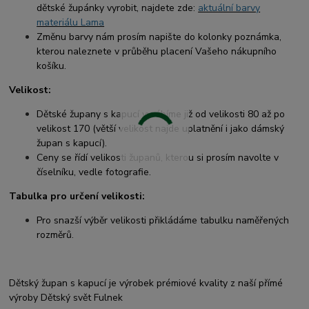
dětské župánky vyrobit, najdete zde:
aktuální barvy
materiálu Lama
Změnu barvy nám prosím napište do kolonky poznámka,
kterou naleznete v průběhu placení Vašeho nákupního
košíku.
Velikost:
Dětské župany s kapucí vyrábíme již od velikosti 80 až po
velikost 170 (větší velikost najde uplatnění i jako dámský
župan s kapucí).
Ceny se řídí velikosti županů, kterou si prosím navolte v
číselníku, vedle fotografie.
Tabulka pro určení velikosti:
Pro snazší výběr velikosti přikládáme tabulku naměřených
rozměrů.
Dětský župan s kapucí je výrobek prémiové kvality z naší přímé
výroby Dětský svět Fulnek