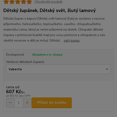
Ohodnotit produkt
Dětský župánek, Dětský svět, žlutý lamový
Dětský župan s kapucí Dětský svět lamový žlutý je vyroben z vysoce
příjemného, heboučkého, teploučkého, savého, chlupaťoučkého
materiálu Lama, který je velmi příjemný na dotek. Chlupaté dětské
župany v prémiové kvalitě mají pro svou jemnost a chlupatost u nás
skvělé recenze a děti je milují. Dětský ...
celý popis
Dostupnost
Skladem v e-shopu
Velikost dětských županů
cena od
607 Kč
/
ks
od
502 Kč
bez DPH
Přidat do košíku