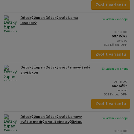
Zvolit variantu
Dětský župan Dětský svět Lama
Skladem v e-shopu
lososový
cena od
607 Kč
/
ks
cena od
502 Kč
bez DPH
Zvolit variantu
Dětský župan Dětský svět lamový šedý
Skladem v e-shopu
s výšivkou
cena od
667 Kč
/
ks
cena od
551 Kč
bez DPH
Zvolit variantu
Dětský župan Dětský svět Lamový
Skladem v e-shopu
světle modrý s volitelnou výšivkou
cena od