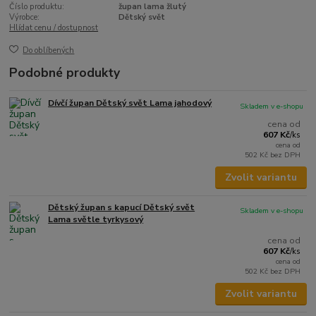
Číslo produktu:
župan lama žlutý
Výrobce:
Dětský svět
Hlídat cenu / dostupnost
Do oblíbených
Podobné produkty
Dívčí župan Dětský svět Lama jahodový
Skladem v e-shopu
cena od
607 Kč
/
ks
cena od
502 Kč
bez DPH
Zvolit variantu
Dětský župan s kapucí Dětský svět
Skladem v e-shopu
Lama světle tyrkysový
cena od
607 Kč
/
ks
cena od
502 Kč
bez DPH
Zvolit variantu