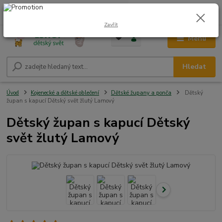
0
ks
CZK
+420 604 278 943
za
0,00 Kč
Zavřít
Menu
Hledat
Úvod
Kojenecké a dětské oblečení
Dětské župany a ponča
Dětský
župan s kapucí Dětský svět žlutý Lamový
Dětský župan s kapucí Dětský
svět žlutý Lamový