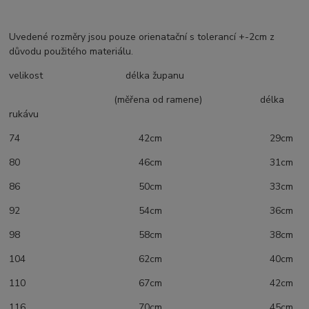
Uvedené rozměry jsou pouze orienatační s tolerancí +-2cm z
důvodu použitého materiálu.
velikost délka županu
(měřena od ramene) délka
rukávu
74 42cm 29cm
80 46cm 31cm
86 50cm 33cm
92 54cm 36cm
98 58cm 38cm
104 62cm 40cm
110 67cm 42cm
116 70cm 45cm