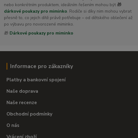
nebo konkrétním produktem, ideálním řešením mohou být
🎁
dárkové poukazy pro miminko
. Rodiče si díky nim mohou vybrat
přesně to, co jejich dítě právě potřebuje – od dětského oblečení až
po výbavu pro novorozené miminko.
🎁
Dárkové poukazy pro miminko
Informace pro zákazníky
Platby a bankovní spojení
Naše doprava
Naše recenze
Obchodní podmínky
O nás
Vrácení zboží