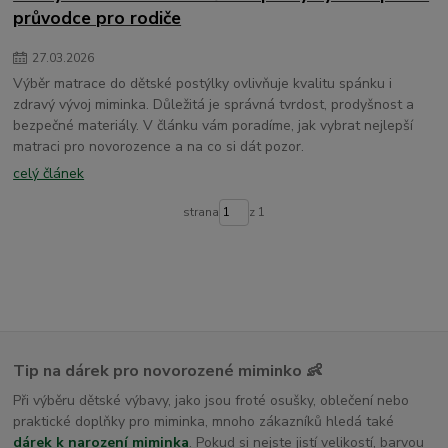
dětské osušky s kapucí
průvodce pro rodiče
27
.
03
.
2026
Výběr matrace do dětské postýlky ovlivňuje kvalitu spánku i
zdravý vývoj miminka. Důležitá je správná tvrdost, prodyšnost a
bezpečné materiály. V článku vám poradíme, jak vybrat nejlepší
matraci pro novorozence a na co si dát pozor.
celý článek
strana
z 1
Tip na dárek pro novorozené miminko 👶
Při výběru dětské výbavy, jako jsou froté osušky, oblečení nebo
praktické doplňky pro miminka, mnoho zákazníků hledá také
dárek k narození miminka
. Pokud si nejste jistí velikostí, barvou