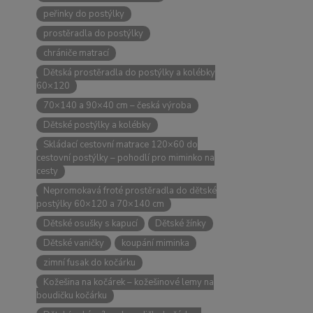
peřinky do postýlky
prostěradla do postýlky
chrániče matrací
Dětská prostěradla do postýlky a kolébky
60×120
70×140 a 90×40 cm – česká výroba
Dětské postýlky a kolébky
Skládací cestovní matrace 120×60 do
cestovní postýlky – pohodlí pro miminko na
cesty
Nepromokavá froté prostěradla do dětské
postýlky 60×120 a 70×140 cm
Dětské osušky s kapucí
Dětské žínky
Dětské vaničky
koupání miminka
zimní fusak do kočárku
Kožešina na kočárek – kožešinové lemy na
boudičku kočárku