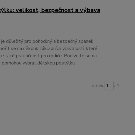
ýlku: velikost, bezpečnost a výbava
 je důležitý pro pohodlný a bezpečný spánek
ěřit se na několik základních vlastností, které
ale také praktičnost pro rodiče. Podívejte se na
vám pomohou vybrat dětskou postýlku.
strana
z 1