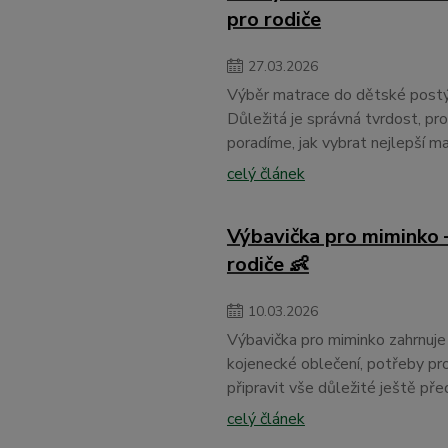
pro rodiče
27
.
03
.
2026
Výběr matrace do dětské postýlk
Důležitá je správná tvrdost, p
poradíme, jak vybrat nejlepší ma
celý článek
Výbavička pro miminko 
rodiče 👶
10
.
03
.
2026
Výbavička pro miminko zahrnuje 
kojenecké oblečení, potřeby pro
připravit vše důležité ještě pře
celý článek