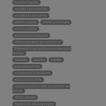
bavlněné čepičky
dupačky a polodupačky
prostěradla do kočárku
dětské postýlky
dětská prostěradla
vse do postýlky
příslušenství ke koupání
Dárkové poukazy pro miminko 👶
Kojenecké soupravičky do porodnice pro
miminko
rukavičky
dupačky
kabátky
kojenecké potřeby
příslušenství ke kočárkům
matrace do kočárku
Zavinovací pásy a šátky pro těhotné i po
porodu
dětský nábytek
mantinel do dětské postýlky