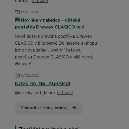
dorazil...
číst celé
09.01.2026
🆕 Novinka v nabídce – dětská
postýlka Drewex CLASICO bílá
Nová dětská dřevěná postýlka Drewex
CLASICO v bílé barvě Do našeho e-shopu
jsme nově zařadili kvalitní dětskou
postýlku Drewex CLASICO v bílé barvě, ...
číst celé
07.02.2022
NOVĚ NA INSTAGRAMU!
@detskysvet_fulnek
číst celé
Zobrazit všechny novinky