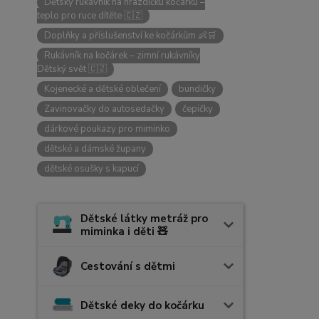
Dětský rukávník na hrazdičku kočárku –
teplo pro ruce dítěte 🇨🇿
Doplňky a příslušenství ke kočárkům 👶🛒
Rukávník na kočárek – zimní rukávníky
Dětský svět 🇨🇿
Kojenecké a dětské oblečení
bundičky
Zavinovačky do autosedačky
čepičky
dárkové poukazy pro miminko
dětské a dámské župany
dětské osušky s kapucí
Dětské látky metráž pro
miminka i děti 🧸
Cestování s dětmi
Dětské deky do kočárku