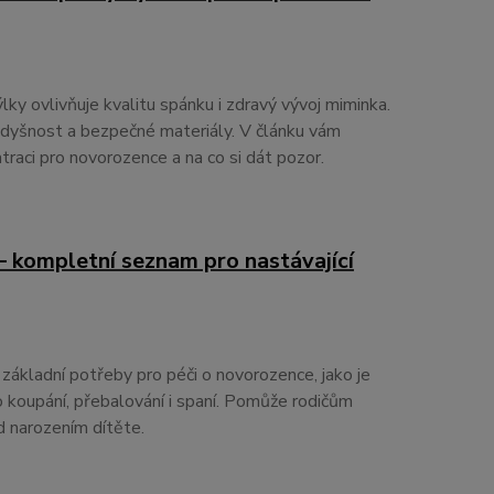
y ovlivňuje kvalitu spánku i zdravý vývoj miminka.
rodyšnost a bezpečné materiály. V článku vám
traci pro novorozence a na co si dát pozor.
– kompletní seznam pro nastávající
základní potřeby pro péči o novorozence, jako je
 koupání, přebalování i spaní. Pomůže rodičům
d narozením dítěte.