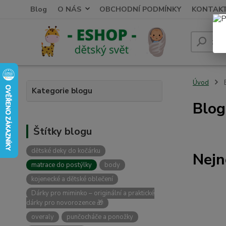
Blog
O NÁS
OBCHODNÍ PODMÍNKY
KONTAK
Úvod
Kategorie blogu
Blog
Štítky blogu
dětské deky do kočárku
Nejn
matrace do postýlky
body
kojenecké a dětské oblečení
Dárky pro miminko – originální a praktické
dárky pro novorozence 🎁
overaly
punčocháče a ponožky