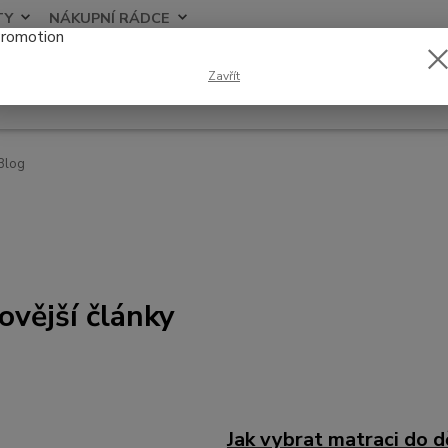
TY
NÁKUPNÍ RÁDCE
Nevíte
Zavřít
Hledat
+420
Blog
ovější články
Jak vybrat matraci do 