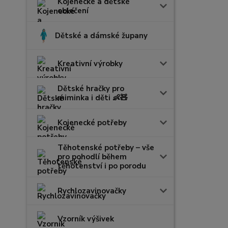
Kojenecké a dětské
oblečení
Dětské a dámské župany
Kreativní výrobky
Dětské hračky pro
miminka i děti 👶🧸
Kojenecké potřeby
Těhotenské potřeby – vše
pro pohodlí během
těhotenství i po porodu
Rychlozavinovačky
Vzorník výšivek