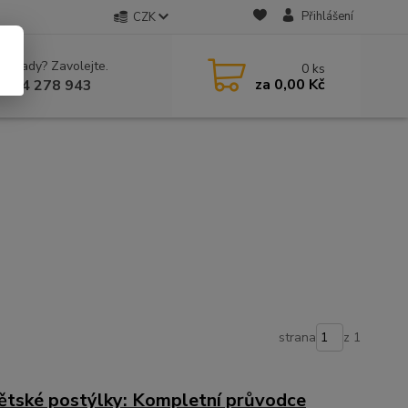
Přihlášení
CZK
 si rady? Zavolejte.
0
ks
za
0,00 Kč
 604 278 943
strana
z 1
dětské postýlky: Kompletní průvodce