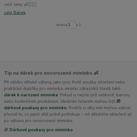
celé zimy. 👶🇨🇿
celý článek
strana
z 1
Tip na dárek pro novorozené miminko 👶
Při výběru dětské výbavy, jako jsou froté osušky, oblečení nebo
praktické doplňky pro miminka, mnoho zákazníků hledá také
dárek k narození miminka
. Pokud si nejste jistí velikostí, barvou
nebo konkrétním produktem, ideálním řešením mohou být
🎁
dárkové poukazy pro miminko
. Rodiče si díky nim mohou vybrat
přesně to, co jejich dítě právě potřebuje – od dětského oblečení až
po výbavu pro novorozené miminko.
🎁
Dárkové poukazy pro miminko