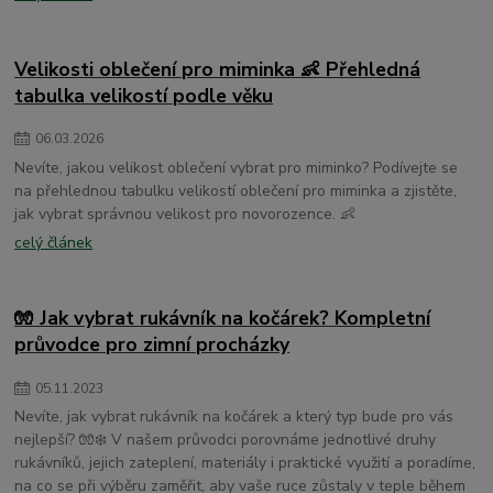
dětské osušky s kapucí
Velikosti oblečení pro miminka 👶 Přehledná
tabulka velikostí podle věku
06
.
03
.
2026
Nevíte, jakou velikost oblečení vybrat pro miminko? Podívejte se
na přehlednou tabulku velikostí oblečení pro miminka a zjistěte,
jak vybrat správnou velikost pro novorozence. 👶
celý článek
🧤 Jak vybrat rukávník na kočárek? Kompletní
průvodce pro zimní procházky
05
.
11
.
2023
Nevíte, jak vybrat rukávník na kočárek a který typ bude pro vás
nejlepší? 🧤❄️ V našem průvodci porovnáme jednotlivé druhy
rukávníků, jejich zateplení, materiály i praktické využití a poradíme,
na co se při výběru zaměřit, aby vaše ruce zůstaly v teple během