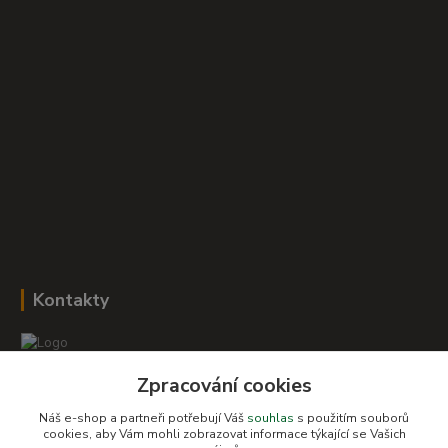
Kontakty
Zpracování cookies
Romana Šebestová
+420 604 278 943
Náš e-shop a partneři potřebují Váš
souhlas
s použitím souborů
cookies, aby Vám mohli zobrazovat informace týkající se Vašich