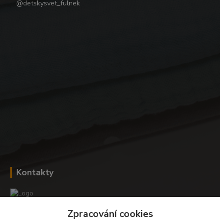
@detskysvet_fulnek
Kontakty
Zpracování cookies
Romana Šebestová