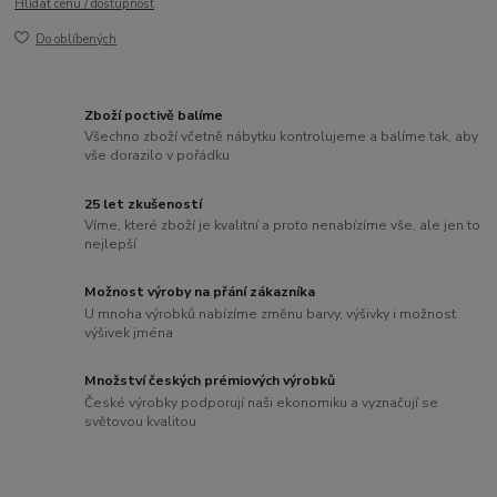
Hlídat cenu / dostupnost
Do oblíbených
Zboží poctivě balíme
Všechno zboží včetně nábytku kontrolujeme a balíme tak, aby
vše dorazilo v pořádku
25 let zkušeností
Víme, které zboží je kvalitní a proto nenabízíme vše, ale jen to
nejlepší
Možnost výroby na přání zákazníka
U mnoha výrobků nabízíme změnu barvy, výšivky i možnost
výšivek jména
Množství českých prémiových výrobků
České výrobky podporují naši ekonomiku a vyznačují se
světovou kvalitou