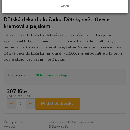
Zavřít
Ohodnotit produkt
Dětská deka do kočárku, Dětský svět, fleece
krémová s pejskem
Dětská deka do kočárku, Dětský svět, je víceúčelová deka vyrobena z
vysoce kvalitního, příjemného, teplého a hebkého thermofleece, s
nežmolkovací úpravou materiálu a výšivkou. Materiál je plnně atestován.
Dětská deka do kočárku má rozměr 75x100cm a její použití je díky velmi
dobré skladnosti velmi ...
celý popis
Dostupnost
Skladem v e-shopu
307 Kč
/
ks
254 Kč
bez DPH
Přidat do košíku
Číslo produktu:
deka fleece150krém pejsek
Výrobce:
Dětský svět