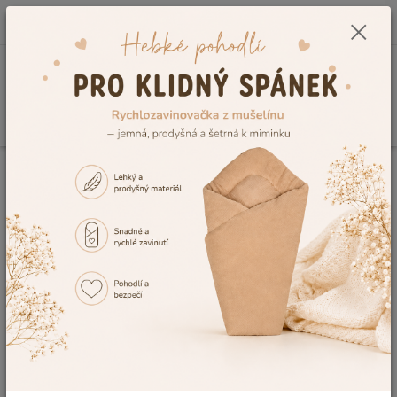
0
ks
CZK
+420 604 278 943
za
0,00 Kč
Menu
Hledat
Úvod
Dětské deky do kočárku
Deky fleece s výšivkou
Deka do kočárku
Dětský svět fleecce krémová s pejskem
Deka do kočárku Dětský svět
fleecce krémová s pejskem
TOP produkt