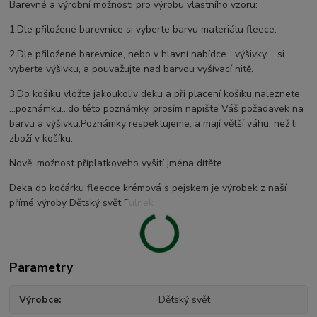
Barevné a výrobní možnosti pro výrobu vlastního vzoru:
1.Dle přiložené barevnice si vyberte barvu materiálu fleece.
2.Dle přiložené barevnice, nebo v hlavní nabídce ...výšivky.... si
vyberte výšivku, a pouvažujte nad barvou vyšívací nitě.
3.Do košíku vložte jakoukoliv deku a při placení košíku naleznete
...poznámku...do této poznámky, prosím napište Váš požadavek na
barvu a výšivku.Poznámky respektujeme, a mají větší váhu, než li
zboží v košíku.
Nově: možnost příplatkového vyšití jména dítěte
Deka do kočárku fleecce krémová s pejskem je výrobek z naší
přímé výroby Dětský svět Fulnek
Parametry
Výrobce
Dětský svět