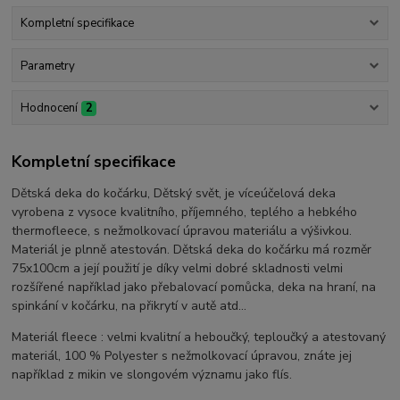
Kompletní specifikace
Parametry
Hodnocení
2
Kompletní specifikace
Dětská deka do kočárku, Dětský svět, je víceúčelová deka
vyrobena z vysoce kvalitního, příjemného, teplého a hebkého
thermofleece, s nežmolkovací úpravou materiálu a výšivkou.
Materiál je plnně atestován. Dětská deka do kočárku má rozměr
75x100cm a její použití je díky velmi dobré skladnosti velmi
rozšířené například jako přebalovací pomůcka, deka na hraní, na
spinkání v kočárku, na přikrytí v autě atd...
Materiál fleece : velmi kvalitní a heboučký, teploučký a atestovaný
materiál, 100 % Polyester s nežmolkovací úpravou, znáte jej
například z mikin ve slongovém významu jako flís.