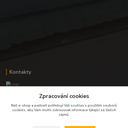
Kontakty
Zpracování cookies
Romana Šebestová
+420 604 278 943
Náš e-shop a partneři potřebují Váš
souhlas
s použitím souborů
cookies, aby Vám mohli zobrazovat informace týkající se Vašich
zájmů.
obchod-detskysvet@seznam.cz