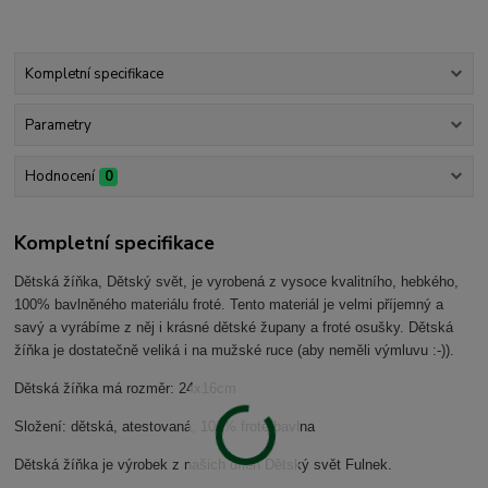
Kompletní specifikace
Parametry
Hodnocení
0
Kompletní specifikace
Dětská žíňka, Dětský svět, je vyrobená z vysoce kvalitního, hebkého,
100% bavlněného materiálu froté. Tento materiál je velmi příjemný a
savý a vyrábíme z něj i krásné dětské župany a froté osušky. Dětská
žíňka je dostatečně veliká i na mužské ruce (aby neměli výmluvu :-)).
Dětská žíňka má rozměr: 24x16cm
Složení: dětská, atestovaná, 100% froté bavlna
Dětská žíňka je výrobek z našich dílen Dětský svět Fulnek.