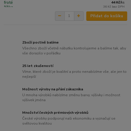
44 Kč
/
ks
36 Kč
bez DPH
Přidat do košíku
Zboží poctivě balíme
Všechno zboží včetně nábytku kontrolujeme a balíme tak, aby
vše dorazilo v pořádku
25 let zkušeností
Víme, které zboží je kvalitní a proto nenabízíme vše, ale jen to
nejlepší
Možnost výroby na přání zákazníka
U mnoha výrobků nabízíme změnu barvy, výšivky i možnost
výšivek jména
Množství českých prémiových výrobků
České výrobky podporují naši ekonomiku a vyznačují se
světovou kvalitou