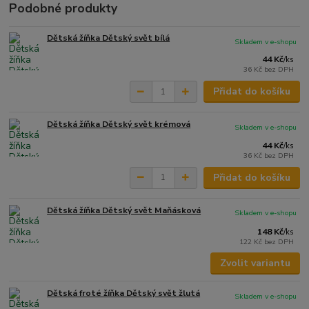
Podobné produkty
Dětská žíňka Dětský svět bílá
Skladem v e-shopu
44 Kč
/
ks
36 Kč
bez DPH
Přidat do košíku
Dětská žíňka Dětský svět krémová
Skladem v e-shopu
44 Kč
/
ks
36 Kč
bez DPH
Přidat do košíku
Dětská žíňka Dětský svět Maňásková
Skladem v e-shopu
148 Kč
/
ks
122 Kč
bez DPH
Zvolit variantu
Dětská froté žíňka Dětský svět žlutá
Skladem v e-shopu