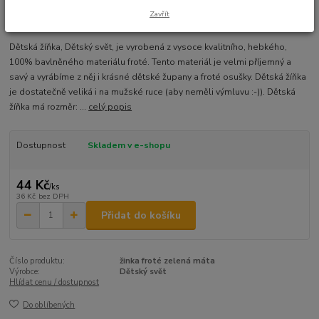
Zavřít
Ohodnotit produkt
Dětská žíňka, Dětský svět, je vyrobená z vysoce kvalitního, hebkého,
100% bavlněného materiálu froté. Tento materiál je velmi příjemný a
savý a vyrábíme z něj i krásné dětské župany a froté osušky. Dětská žíňka
je dostatečně veliká i na mužské ruce (aby neměli výmluvu :-)). Dětská
žíňka má rozměr: ...
celý popis
Dostupnost
Skladem v e-shopu
44 Kč
/
ks
36 Kč
bez DPH
Přidat do košíku
Číslo produktu:
žinka froté zelená máta
Výrobce:
Dětský svět
Hlídat cenu / dostupnost
Do oblíbených