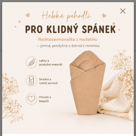
0
ks
CZK
+420 604 278 943
za
0,00 Kč
Menu
Hledat
Úvod
Kojenecké potřeby
Koupání miminka
Dětské žíňky
Dětská
froté žíňka Dětský svět zelená-máta
Dětská froté žíňka Dětský svět
zelená-máta
TOP produkt