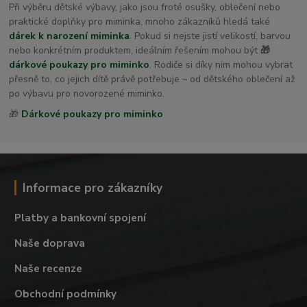
Při výběru dětské výbavy, jako jsou froté osušky, oblečení nebo
praktické doplňky pro miminka, mnoho zákazníků hledá také
dárek k narození miminka
. Pokud si nejste jistí velikostí, barvou
nebo konkrétním produktem, ideálním řešením mohou být
🎁
dárkové poukazy pro miminko
. Rodiče si díky nim mohou vybrat
přesně to, co jejich dítě právě potřebuje – od dětského oblečení až
po výbavu pro novorozené miminko.
🎁
Dárkové poukazy pro miminko
Informace pro zákazníky
Platby a bankovní spojení
Naše doprava
Naše recenze
Obchodní podmínky