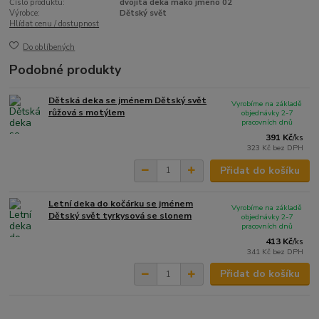
Číslo produktu:
dvojitá deka mako jméno 02
Výrobce:
Dětský svět
Hlídat cenu / dostupnost
Do oblíbených
Podobné produkty
Dětská deka se jménem Dětský svět
Vyrobíme na základě
růžová s motýlem
objednávky 2-7
pracovních dnů
391 Kč
/
ks
323 Kč
bez DPH
Přidat do košíku
Letní deka do kočárku se jménem
Vyrobíme na základě
Dětský svět tyrkysová se slonem
objednávky 2-7
pracovních dnů
413 Kč
/
ks
341 Kč
bez DPH
Přidat do košíku