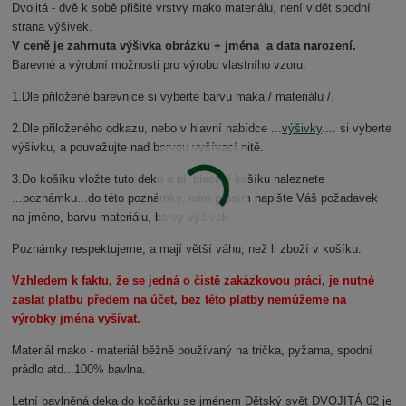
Dvojitá - dvě k sobě přišité vrstvy mako materiálu, není vidět spodní
strana výšivek.
V ceně je zahrnuta výšivka obrázku + jména a data narození.
Barevné a výrobní možnosti pro výrobu vlastního vzoru:
1.Dle přiložené barevnice si vyberte barvu maka / materiálu /.
2.Dle přiloženého odkazu, nebo v hlavní nabídce ...
výšivky
.... si vyberte
výšivku, a pouvažujte nad barvou vyšívací nitě.
3.Do košíku vložte tuto deku a při placení košíku naleznete
...poznámku...do této poznámky, nám prosím napište Váš požadavek
na jméno, barvu materiálu, barvy výšivek.
Poznámky respektujeme, a mají větší váhu, než li zboží v košíku.
Vzhledem k faktu, že se jedná o čistě zakázkovou práci, je nutné
zaslat platbu předem na účet, bez této platby nemůžeme na
výrobky jména vyšívat.
Materiál mako - materiál běžně používaný na trička, pyžama, spodní
prádlo atd...100% bavlna.
Letní bavlněná deka do kočárku se jménem Dětský svět DVOJITÁ 02 je