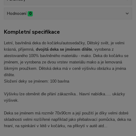
Hodnocení
0
Kompletní specifikace
Letní, bavlněná deka do kočárku/autosedačky, Dětský svět, je velmi
krásná, příjemná,
dvojitá deka se jménem dítěte
, vyrobena z
atestovaného 100% bavlněného materiálu - mako. Deka do kočárku se
jménem, je vyrobena ze dvou vrstev materiálu mako a je lemovaná
šikmým proužkem. Dětská deka má v ceně výšivku obrázku a jména
dítěte.
Složení deky se jménem: 100 bavlna
Výšivku lze obměnit dle přání zákazníka.. hlavní nabídka..... ukázky
výšivek.
Deka se jménem má rozměr 70x90cm a její použití je díky velmi dobré
skladnosti velmi rozšířené například jako přebalovací pomůcka, deka na
hraní, na spinkání v létě v kočárku, na přikrytí v autě atd...