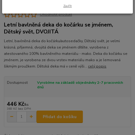
Zavřít
Ohodnotit produkt
Letní bavlněná deka do kočárku se jménem,
Dětský svět, DVOJITÁ
Letní, bavlněná deka do kočárku/autosedačky, Dětský svět, je velmi
krásná, příjemná, dvojitá deka se jménem dítěte, vyrobena z
atestovaného 100% bavlněného materiálu - mako. Deka do kočárku se
jménem, je vyrobena ze dvou vrstev materiálu mako a je lemovaná
šikmým proužkem. Dětská deka má v ceně výši...
celý popis
Dostupnost
Vyrobíme na základě objednávky 2-7 pracovních
dnů
446 Kč
/
ks
369 Kč
bez DPH
Přidat do košíku