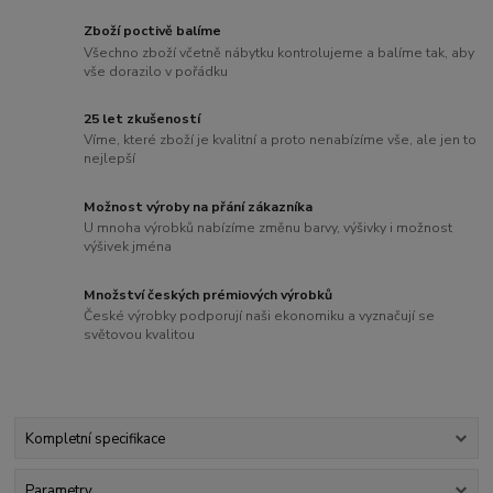
Zboží poctivě balíme
Všechno zboží včetně nábytku kontrolujeme a balíme tak, aby
vše dorazilo v pořádku
25 let zkušeností
Víme, které zboží je kvalitní a proto nenabízíme vše, ale jen to
nejlepší
Možnost výroby na přání zákazníka
U mnoha výrobků nabízíme změnu barvy, výšivky i možnost
výšivek jména
Množství českých prémiových výrobků
České výrobky podporují naši ekonomiku a vyznačují se
světovou kvalitou
Kompletní specifikace
Parametry