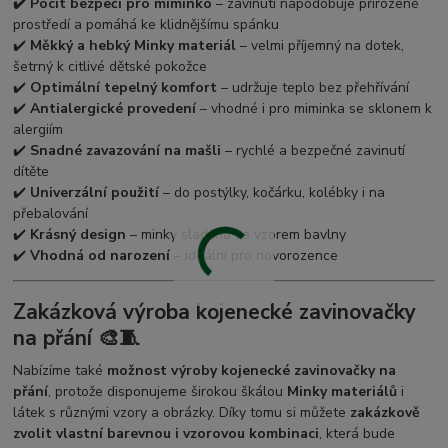
✔️ Pocit bezpečí pro miminko
– zavinutí napodobuje přirozené
prostředí a pomáhá ke klidnějšímu spánku
✔️
Měkký a hebký Minky materiál
– velmi příjemný na dotek,
šetrný k citlivé dětské pokožce
✔️
Optimální tepelný komfort
– udržuje teplo bez přehřívání
✔️
Antialergické provedení
– vhodné i pro miminka se sklonem k
alergiím
✔️
Snadné zavazování na mašli
– rychlé a bezpečné zavinutí
dítěte
✔️
Univerzální použití
– do postýlky, kočárku, kolébky i na
přebalování
✔️
Krásný design
– minky sladěná se vzorem bavlny
✔️
Vhodná od narození
– ideální pro novorozence
Zakázková výroba kojenecké zavinovačky
na přání 🎨🧵
Nabízíme také
možnost výroby kojenecké zavinovačky na
přání
, protože disponujeme širokou škálou
Minky materiálů
i
látek s různými vzory a obrázky. Díky tomu si můžete
zakázkově
zvolit vlastní barevnou i vzorovou kombinaci
, která bude