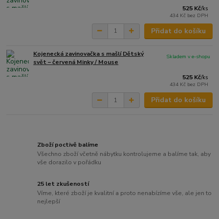
525 Kč
/
ks
434 Kč
bez DPH
Přidat do košíku
Kojenecká zavinovačka s mašlí Dětský
Skladem v e-shopu
svět – červená Minky / Mouse
525 Kč
/
ks
434 Kč
bez DPH
Přidat do košíku
Zboží poctivě balíme
Všechno zboží včetně nábytku kontrolujeme a balíme tak, aby
vše dorazilo v pořádku
25 let zkušeností
Víme, které zboží je kvalitní a proto nenabízíme vše, ale jen to
nejlepší