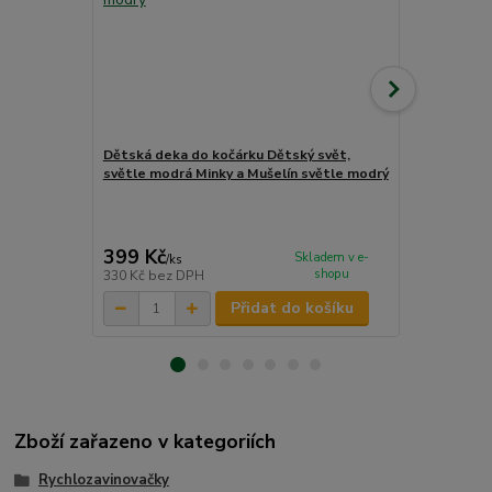
Dětská deka do kočárku Dětský svět,
Dětská deka
světle modrá Minky a Mušelín světle modrý
tmavě modrá
399 Kč
399 Kč
Skladem v e-
/
ks
/
ks
shopu
330 Kč
bez DPH
330 Kč
bez 
Přidat do košíku
Zboží zařazeno v kategoriích
Rychlozavinovačky