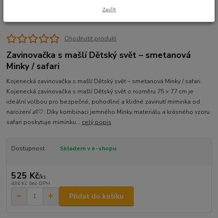
Zavřít
Ohodnotit produkt
Zavinovačka s mašlí Dětský svět – smetanová
Minky / safari
Kojenecká zavinovačka s mašlí Dětský svět – smetanová Minky / safari
Kojenecká zavinovačka s mašlí Dětský svět o rozměru 75 × 77 cm je
ideální volbou pro bezpečné, pohodlné a klidné zavinutí miminka od
narození 👶🤍. Díky kombinaci jemného Minky materiálu a krásného vzoru
safari poskytuje miminku...
celý popis
Dostupnost
Skladem v e-shopu
525 Kč
/
ks
434 Kč
bez DPH
Přidat do košíku