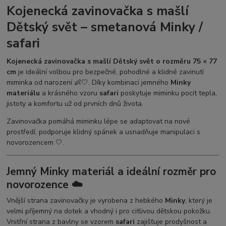
Kojenecká zavinovačka s mašlí
Dětský svět – smetanová Minky /
safari
Kojenecká zavinovačka s mašlí Dětský svět o rozměru 75 × 77
cm
je ideální volbou pro bezpečné, pohodlné a klidné zavinutí
miminka od narození 👶🤍. Díky kombinaci jemného
Minky
materiálu
a krásného vzoru
safari
poskytuje miminku pocit tepla,
jistoty a komfortu už od prvních dnů života.
Zavinovačka pomáhá miminku lépe se adaptovat na nové
prostředí, podporuje klidný spánek a usnadňuje manipulaci s
novorozencem 🤍.
Jemný Minky materiál a ideální rozměr pro
novorozence ☁️
Vnější strana zavinovačky je vyrobena z hebkého
Minky
, který je
velmi příjemný na dotek a vhodný i pro citlivou dětskou pokožku.
Vnitřní strana z bavlny se vzorem
safari
zajišťuje prodyšnost a