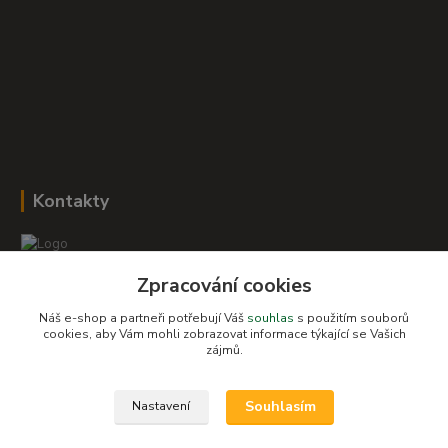
Kontakty
Zpracování cookies
Romana Šebestová
+420 604 278 943
Náš e-shop a partneři potřebují Váš
souhlas
s použitím souborů
cookies, aby Vám mohli zobrazovat informace týkající se Vašich
zájmů.
obchod-detskysvet@seznam.cz
Souhlasím
Nastavení