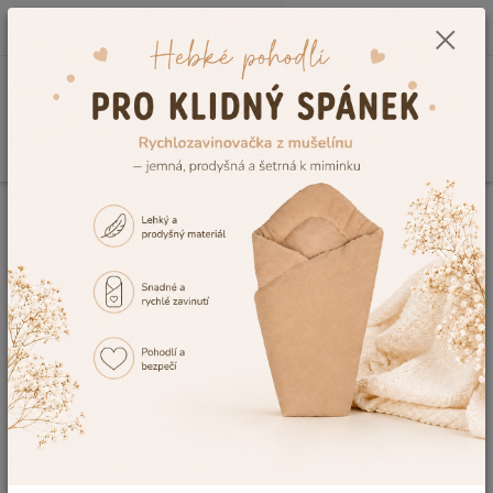
0
ks
CZK
+420 604 278 943
za
0,00 Kč
Menu
Hledat
Úvod
Rychlozavinovačky
Rychlozavinovačky celoroční
Kojenecká
zavinovačka s mašlí Dětský svět – smetanová Minky / safari
Kojenecká zavinovačka s mašlí
Dětský svět – smetanová Minky /
safari
Novinka