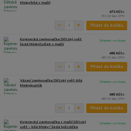
Minky/bílá s mašlí
473 Kč
/
ks
391 Kč
bez DPH
Přidat do košíku
Kojenecká zavinovačka Dětský svět
Skladem v e-shopu
šedá Minky/Lvíček s mašlí
495 Kč
/
ks
409 Kč
bez DPH
Přidat do košíku
Vázací zavinovačka Dětský svět bílá
Skladem v e-shopu
Minky/puntík
495 Kč
/
ks
409 Kč
bez DPH
Přidat do košíku
Kojenecká zavinovačka s mašlí Dětský
Skladem v e-shopu
svět – bílá Minky / šedá hvězdička