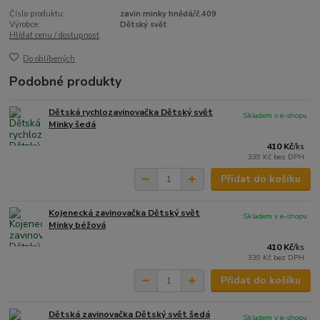
Číslo produktu:
zavin minky hnědá/č.409
Výrobce:
Dětský svět
Hlídat cenu / dostupnost
Do oblíbených
Podobné produkty
Dětská rychlozavinovačka Dětský svět
Skladem v e-shopu
Minky šedá
410 Kč
/
ks
339 Kč
bez DPH
Přidat do košíku
Kojenecká zavinovačka Dětský svět
Skladem v e-shopu
Minky béžová
410 Kč
/
ks
339 Kč
bez DPH
Přidat do košíku
Dětská zavinovačka Dětský svět šedá
Skladem v e-shopu