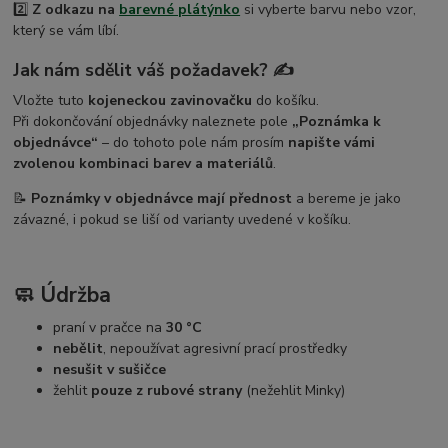
2️⃣
Z odkazu na
barevné plátýnko
si vyberte barvu nebo vzor,
který se vám líbí.
Jak nám sdělit váš požadavek? ✍️
Vložte tuto
kojeneckou zavinovačku
do košíku.
Při dokončování objednávky naleznete pole
„Poznámka k
objednávce“
– do tohoto pole nám prosím
napište vámi
zvolenou kombinaci barev a materiálů
.
📝
Poznámky v objednávce mají přednost
a bereme je jako
závazné, i pokud se liší od varianty uvedené v košíku.
🧼 Údržba
praní v pračce na
30 °C
nebělit
, nepoužívat agresivní prací prostředky
nesušit v sušičce
žehlit
pouze z rubové strany
(nežehlit Minky)