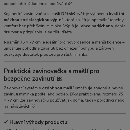
pohodlí při každodenním používání 🌿.
Kojenecká zavinovačka s mašlí
Dětský svět
je vybavena
kvalitní
měkkou antialergickou výplní
, která zajišťuje optimální tepelný
komfort bez přehřívání miminka. Výplň je
lehce nadýchaná
, dobře
drží tvar a přizpůsobuje se tělu dítěte.
Rozměr 75 × 77 cm
je ideální pro novorozence a menší kojence –
umožňuje pohodlné zavinutí bez omezení pohybu a zároveň
poskytuje dostatek prostoru pro růst miminka.
Praktická zavinovačka s mašlí pro
bezpečné zavinutí 🎀
Zavinovací systém s
ozdobnou mašlí
umožňuje snadné a pevné
zavinutí miminka podle jeho potřeb. Díky praktickému rozměru
75
× 77 cm
lze zavinovačku používat jak doma, tak i v porodnici nebo
na návštěvách 🤍.
✔ Hlavní výhody produktu: