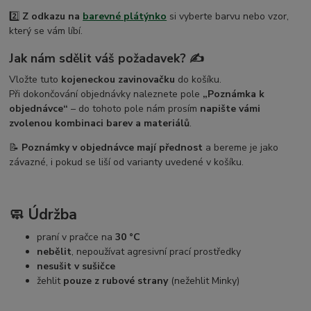
2️⃣
Z odkazu na
barevné plátýnko
si vyberte barvu nebo vzor,
který se vám líbí.
Jak nám sdělit váš požadavek? ✍️
Vložte tuto
kojeneckou zavinovačku
do košíku.
Při dokončování objednávky naleznete pole
„Poznámka k
objednávce“
– do tohoto pole nám prosím
napište vámi
zvolenou kombinaci barev a materiálů
.
📝
Poznámky v objednávce mají přednost
a bereme je jako
závazné, i pokud se liší od varianty uvedené v košíku.
🧼 Údržba
praní v pračce na
30 °C
nebělit
, nepoužívat agresivní prací prostředky
nesušit v sušičce
žehlit
pouze z rubové strany
(nežehlit Minky)