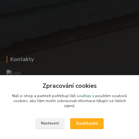
Kontakty
Zpracování cookies
Romana Šebestová
+420 604 278 943
Náš e-shop a partneři potřebují Váš
souhlas
s použitím souborů
cookies, aby Vám mohli zobrazovat informace týkající se Vašich
zájmů.
obchod-detskysvet@seznam.cz
Souhlasím
Nastavení