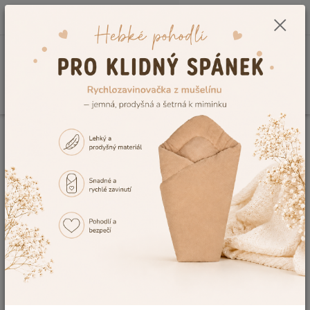
0
ks
CZK
+420 604 278 943
za
0,00 Kč
Menu
Hledat
Úvod
Rychlozavinovačky
Rychlozavinovačky celoroční
Kojenecká
zavinovačka s mašlí Dětský svět – červená Minky / Mouse
Kojenecká zavinovačka s mašlí
Dětský svět – červená Minky /
Mouse
Novinka