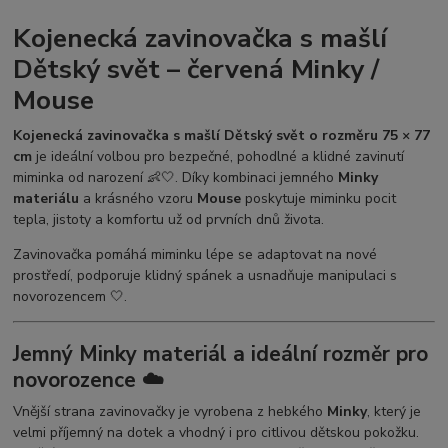
Kojenecká zavinovačka s mašlí
Dětský svět – červená Minky /
Mouse
Kojenecká zavinovačka s mašlí Dětský svět o rozměru 75 × 77
cm
je ideální volbou pro bezpečné, pohodlné a klidné zavinutí
miminka od narození 👶🤍. Díky kombinaci jemného
Minky
materiálu
a krásného vzoru
Mouse
poskytuje miminku pocit
tepla, jistoty a komfortu už od prvních dnů života.
Zavinovačka pomáhá miminku lépe se adaptovat na nové
prostředí, podporuje klidný spánek a usnadňuje manipulaci s
novorozencem 🤍.
Jemný Minky materiál a ideální rozměr pro
novorozence ☁️
Vnější strana zavinovačky je vyrobena z hebkého
Minky
, který je
velmi příjemný na dotek a vhodný i pro citlivou dětskou pokožku.