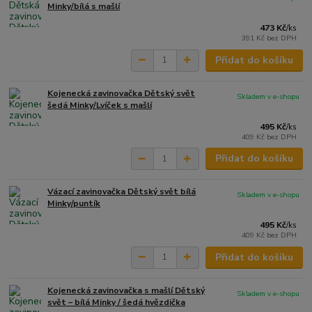
Minky/bílá s mašlí
473 Kč
/
ks
391 Kč
bez DPH
Přidat do košíku
Kojenecká zavinovačka Dětský svět
Skladem v e-shopu
šedá Minky/Lvíček s mašlí
495 Kč
/
ks
409 Kč
bez DPH
Přidat do košíku
Vázací zavinovačka Dětský svět bílá
Skladem v e-shopu
Minky/puntík
495 Kč
/
ks
409 Kč
bez DPH
Přidat do košíku
Kojenecká zavinovačka s mašlí Dětský
Skladem v e-shopu
svět – bílá Minky / šedá hvězdička