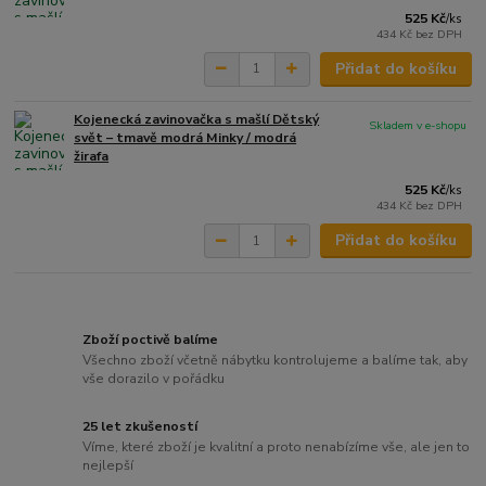
525 Kč
/
ks
434 Kč
bez DPH
Přidat do košíku
Kojenecká zavinovačka s mašlí Dětský
Skladem v e-shopu
svět – tmavě modrá Minky / modrá
žirafa
525 Kč
/
ks
434 Kč
bez DPH
Přidat do košíku
Zboží poctivě balíme
Všechno zboží včetně nábytku kontrolujeme a balíme tak, aby
vše dorazilo v pořádku
25 let zkušeností
Víme, které zboží je kvalitní a proto nenabízíme vše, ale jen to
nejlepší