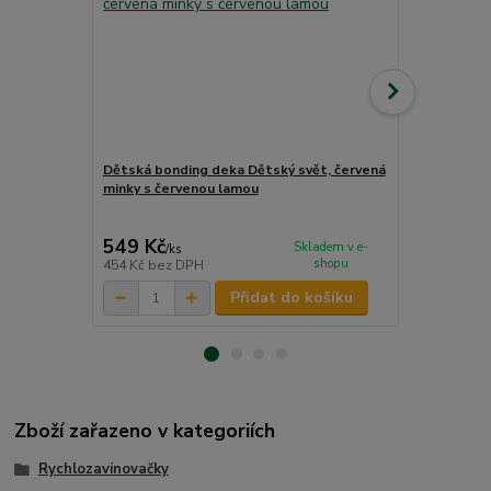
Dětská bonding deka Dětský svět, červená
Dětská bond
minky s červenou lamou
minky s če
549 Kč
549 Kč
Skladem v e-
/
ks
/
ks
shopu
454 Kč
bez DPH
454 Kč
bez 
Přidat do košíku
Zboží zařazeno v kategoriích
Rychlozavinovačky