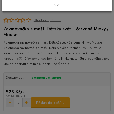
Zavřít
Ohodnotit produkt
Zavinovačka s mašlí Dětský svět – červená Minky /
Mouse
Kojenecká zavinovačka s mašlí Dětský svět – červená Minky / Mouse
Kojenecká zavinovačka s mašlí Dětský svět o rozměru 75 × 77 cm je
ideální volbou pro bezpečné, pohodlné a klidné zavinutí miminka od
narození 👶🤍. Díky kombinaci jemného Minky materiálu a krásného vzoru
Mouse poskytuje miminku pocit ...
celý popis
Dostupnost
Skladem v e-shopu
525 Kč
/
ks
434 Kč
bez DPH
Přidat do košíku