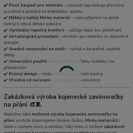
✔️ Pocit bezpečí pro miminko
– zavinutí napodobuje přirozené
prostředí a pomáhá ke klidnějšímu spánku
✔️
Měkký a hebký Minky materiál
– velmi příjemný na dotek,
šetrný k citlivé dětské pokožce
✔️
Optimální tepelný komfort
– udržuje teplo bez přehřívání
✔️
Antialergické provedení
– vhodné i pro miminka se sklonem k
alergiím
✔️
Snadné zavazování na mašli
– rychlé a bezpečné zavinutí
dítěte
✔️
Univerzální použití
– do postýlky, kočárku, kolébky i na
přebalování
✔️
Krásný design
– minky sladěná se vzorem bavlny
✔️
Vhodná od narození
– ideální pro novorozence
Zakázková výroba kojenecké zavinovačky
na přání 🎨🧵
Nabízíme také
možnost výroby kojenecké zavinovačky na
přání
, protože disponujeme širokou škálou
Minky materiálů
i
látek s různými vzory a obrázky. Díky tomu si můžete
zakázkově
zvolit vlastní barevnou i vzorovou kombinaci
, která bude