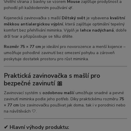
Vnitřní strana z bavlny se vzorem
Mouse
zajišťuje prodyšnost a
pohodlí při každodenním používání 🌿.
Kojenecká zavinovačka s mašlí
Dětský svět
je vybavena
kvalitní
měkkou antialergickou výplní
, která zajišťuje optimální tepelný
komfort bez přehřívání miminka. Výplň je
lehce nadýchaná
, dobře
drží tvar a přizpůsobuje se tělu dítěte.
Rozměr 75 × 77 cm
je ideální pro novorozence a menší kojence –
umožňuje pohodlné zavinutí bez omezení pohybu a zároveň
poskytuje dostatek prostoru pro růst miminka.
Praktická zavinovačka s mašlí pro
bezpečné zavinutí 🎀
Zavinovací systém s
ozdobnou mašlí
umožňuje snadné a pevné
zavinutí miminka podle jeho potřeb. Díky praktickému rozměru
75
× 77 cm
lze zavinovačku používat jak doma, tak i v porodnici nebo
na návštěvách 🤍.
✔ Hlavní výhody produktu: