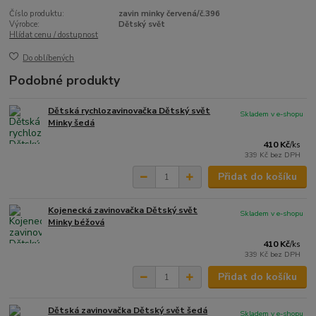
Číslo produktu:
zavin minky červená/č.396
Výrobce:
Dětský svět
Hlídat cenu / dostupnost
Do oblíbených
Podobné produkty
Dětská rychlozavinovačka Dětský svět
Skladem v e-shopu
Minky šedá
410 Kč
/
ks
339 Kč
bez DPH
Přidat do košíku
Kojenecká zavinovačka Dětský svět
Skladem v e-shopu
Minky béžová
410 Kč
/
ks
339 Kč
bez DPH
Přidat do košíku
Dětská zavinovačka Dětský svět šedá
Skladem v e-shopu