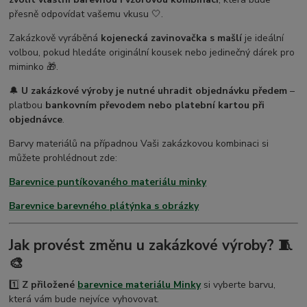
přesně odpovídat vašemu vkusu 🤍.
Zakázkově vyráběná
kojenecká zavinovačka s mašlí
je ideální
volbou, pokud hledáte originální kousek nebo jedinečný dárek pro
miminko 🎁.
🔔
U zakázkové výroby je nutné uhradit objednávku předem
–
platbou
bankovním převodem nebo platební kartou při
objednávce
.
Barvy materiálů na případnou Vaši zakázkovou kombinaci si
můžete prohlédnout zde:
Barevnice puntíkovaného materiálu minky
Barevnice barevného plátýnka s obrázky
Jak provést změnu u zakázkové výroby? 🧵
🎨
1️⃣
Z přiložené
barevnice materiálu Minky
si vyberte barvu,
která vám bude nejvíce vyhovovat.