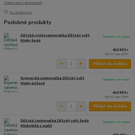
Hlídat cenu / dostupnost
Do oblíbených
Podobné produkty
Dětská rychlozavinovačka Dětský svět
Skladem v e-shopu
Minky šedá
410 Kč
/
ks
339 Kč
bez DPH
Přidat do košíku
Kojenecká zavinovačka Dětský svět
Skladem v e-shopu
Minky béžová
410 Kč
/
ks
339 Kč
bez DPH
Přidat do košíku
Dětská zavinovačka Dětský svět šedá
Skladem v e-shopu
Minky/bílá s mašlí