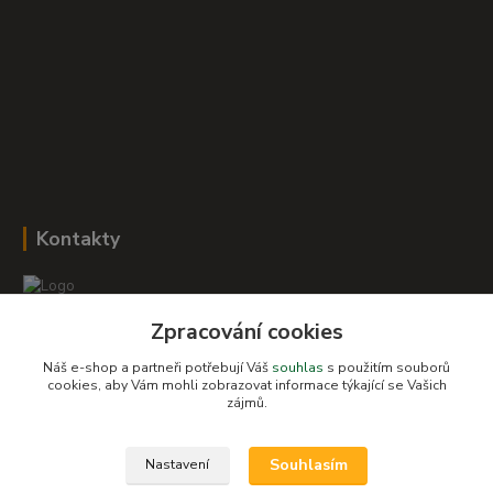
Kontakty
Zpracování cookies
Romana Šebestová
+420 604 278 943
Náš e-shop a partneři potřebují Váš
souhlas
s použitím souborů
cookies, aby Vám mohli zobrazovat informace týkající se Vašich
zájmů.
obchod-detskysvet@seznam.cz
Souhlasím
Nastavení