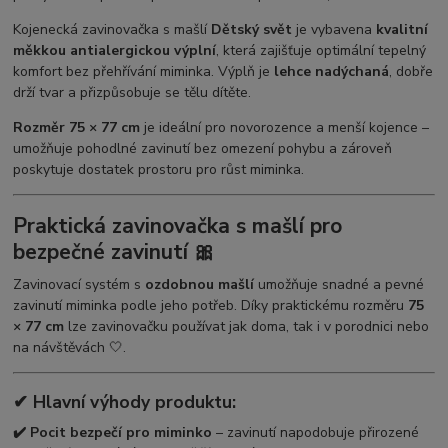
Kojenecká zavinovačka s mašlí
Dětský svět
je vybavena
kvalitní
měkkou antialergickou výplní
, která zajišťuje optimální tepelný
komfort bez přehřívání miminka. Výplň je
lehce nadýchaná
, dobře
drží tvar a přizpůsobuje se tělu dítěte.
Rozměr 75 × 77 cm
je ideální pro novorozence a menší kojence –
umožňuje pohodlné zavinutí bez omezení pohybu a zároveň
poskytuje dostatek prostoru pro růst miminka.
Praktická zavinovačka s mašlí pro
bezpečné zavinutí 🎀
Zavinovací systém s
ozdobnou mašlí
umožňuje snadné a pevné
zavinutí miminka podle jeho potřeb. Díky praktickému rozměru
75
× 77 cm
lze zavinovačku používat jak doma, tak i v porodnici nebo
na návštěvách 🤍.
✔ Hlavní výhody produktu:
✔️ Pocit bezpečí pro miminko
– zavinutí napodobuje přirozené