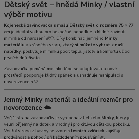
Dětský svět – hnědá Minky / vlastní
výběr motivu
Kojenecká zavinovačka s mašlí Dětský svět o rozměru 75 × 77
cm
je ideální volbou pro bezpečné, pohodlné a klidné zavinutí
miminka od narození 👶🤍. Díky kombinaci jemného
Minky
materiálu
a krásného vzoru
, který si můžete vybrat z naší
nabídky,
poskytuje miminku pocit tepla, jistoty a komfortu už od
prvních dnů života.
Zavinovačka pomáhá miminku lépe se adaptovat na nové
prostředí, podporuje klidný spánek a usnadňuje manipulaci s
novorozencem 🤍.
Jemný Minky materiál a ideální rozměr pro
novorozence ☁️
Vnější strana zavinovačky je vyrobena z hebkého
Minky
, který je
velmi příjemný na dotek a vhodný i pro citlivou dětskou pokožku.
Vnitřní strana z bavlny se vzorem
lesních zvířátek
zajišťuje
prodyšnost a pohodlí při každodenním používání 🌿.