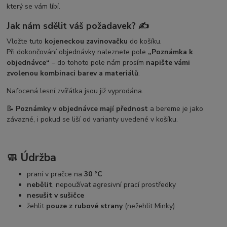
který se vám líbí.
Jak nám sdělit váš požadavek? ✍️
Vložte tuto
kojeneckou zavinovačku
do košíku.
Při dokončování objednávky naleznete pole
„Poznámka k
objednávce“
– do tohoto pole nám prosím
napište vámi
zvolenou kombinaci barev a materiálů
.
Nafocená lesní zvířátka jsou již vyprodána.
📝
Poznámky v objednávce mají přednost
a bereme je jako
závazné, i pokud se liší od varianty uvedené v košíku.
🧼 Údržba
praní v pračce na
30 °C
nebělit
, nepoužívat agresivní prací prostředky
nesušit v sušičce
žehlit
pouze z rubové strany
(nežehlit Minky)