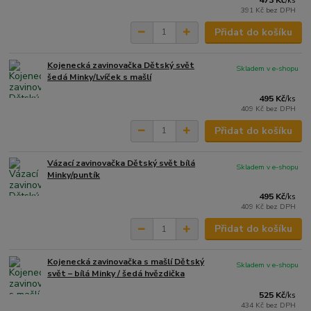
473 Kč
/
ks
391 Kč
bez DPH
Přidat do košíku
Kojenecká zavinovačka Dětský svět
Skladem v e-shopu
šedá Minky/Lvíček s mašlí
495 Kč
/
ks
409 Kč
bez DPH
Přidat do košíku
Vázací zavinovačka Dětský svět bílá
Skladem v e-shopu
Minky/puntík
495 Kč
/
ks
409 Kč
bez DPH
Přidat do košíku
Kojenecká zavinovačka s mašlí Dětský
Skladem v e-shopu
svět – bílá Minky / šedá hvězdička
525 Kč
/
ks
434 Kč
bez DPH