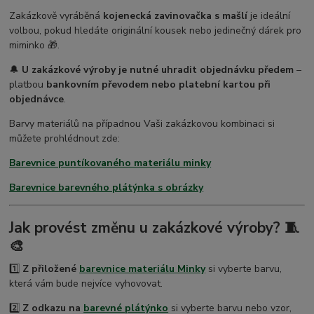
Zakázkově vyráběná
kojenecká zavinovačka s mašlí
je ideální
volbou, pokud hledáte originální kousek nebo jedinečný dárek pro
miminko 🎁.
🔔
U zakázkové výroby je nutné uhradit objednávku předem
–
platbou
bankovním převodem nebo platební kartou při
objednávce
.
Barvy materiálů na případnou Vaši zakázkovou kombinaci si
můžete prohlédnout zde:
Barevnice puntíkovaného materiálu minky
Barevnice barevného plátýnka s obrázky
Jak provést změnu u zakázkové výroby? 🧵
🎨
1️⃣
Z přiložené
barevnice materiálu Minky
si vyberte barvu,
která vám bude nejvíce vyhovovat.
2️⃣
Z odkazu na
barevné plátýnko
si vyberte barvu nebo vzor,