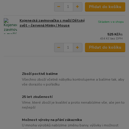
Přidat do košíku
Kojenecká zavinovačka s mašlí Dětský
Skladem v e-shopu
svět – červená Minky / Mouse
525 Kč
/
ks
434 Kč
bez DPH
Přidat do košíku
Zboží poctivě balíme
Všechno zboží včetně nábytku kontrolujeme a balíme tak, aby
vše dorazilo v pořádku
25 let zkušeností
Víme, které zboží je kvalitní a proto nenabízíme vše, ale jen to
nejlepší
Možnost výroby na přání zákazníka
U mnoha výrobků nabízíme změnu barvy, výšivky i možnost