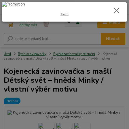
0
ks
CZK
+420 604 278 943
za
0,00 Kč
Zavřít
Menu
Hledat
Úvod
Rychlozavinovačky
Rychlozavinovačky celoroční
Kojenecká
zavinovačka s mašlí Dětský svět – hnědá Minky / vlastní výběr motivu
Kojenecká zavinovačka s mašlí
Dětský svět – hnědá Minky /
vlastní výběr motivu
Novinka