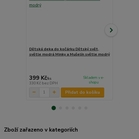
Dětská deka do kočárku Dětský svět,
Dětská deka
světle modrá Minky a Mušelín světle modrý
tmavě modrá
399 Kč
399 Kč
Skladem v e-
/
ks
/
ks
shopu
330 Kč
bez DPH
330 Kč
bez 
Přidat do košíku
Zboží zařazeno v kategoriích