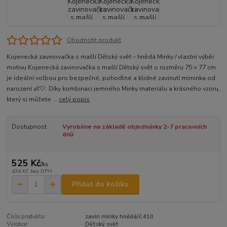
Ohodnotit produkt
Kojenecká zavinovačka s mašlí Dětský svět – hnědá Minky / vlastní výběr
motivu Kojenecká zavinovačka s mašlí Dětský svět o rozměru 75 × 77 cm
je ideální volbou pro bezpečné, pohodlné a klidné zavinutí miminka od
narození 👶🤍. Díky kombinaci jemného Minky materiálu a krásného vzoru,
který si můžete ...
celý popis
Dostupnost
Vyrobíme na základě objednávky 2-7 pracovních
dnů
525 Kč
/
ks
434 Kč
bez DPH
Přidat do košíku
Číslo produktu:
zavin minky hnědá/č.410
Výrobce:
Dětský svět