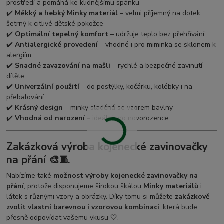
prostředí a pomáhá ke klidnějšímu spánku
✔️
Měkký a hebký Minky materiál
– velmi příjemný na dotek,
šetrný k citlivé dětské pokožce
✔️
Optimální tepelný komfort
– udržuje teplo bez přehřívání
✔️
Antialergické provedení
– vhodné i pro miminka se sklonem k
alergiím
✔️
Snadné zavazování na mašli
– rychlé a bezpečné zavinutí
dítěte
✔️
Univerzální použití
– do postýlky, kočárku, kolébky i na
přebalování
✔️
Krásný design
– minky sladěná se vzorem bavlny
✔️
Vhodná od narození
– ideální pro novorozence
Zakázková výroba kojenecké zavinovačky
na přání 🎨🧵
Nabízíme také
možnost výroby kojenecké zavinovačky na
přání
, protože disponujeme širokou škálou
Minky materiálů
i
látek s různými vzory a obrázky. Díky tomu si můžete
zakázkově
zvolit vlastní barevnou i vzorovou kombinaci
, která bude
přesně odpovídat vašemu vkusu 🤍.