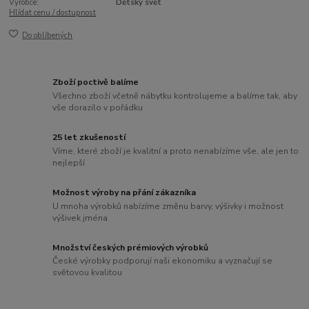
Výrobce:
Dětský svět
Hlídat cenu / dostupnost
Do oblíbených
Zboží poctivě balíme
Všechno zboží včetně nábytku kontrolujeme a balíme tak, aby
vše dorazilo v pořádku
25 let zkušeností
Víme, které zboží je kvalitní a proto nenabízíme vše, ale jen to
nejlepší
Možnost výroby na přání zákazníka
U mnoha výrobků nabízíme změnu barvy, výšivky i možnost
výšivek jména
Množství českých prémiových výrobků
České výrobky podporují naši ekonomiku a vyznačují se
světovou kvalitou