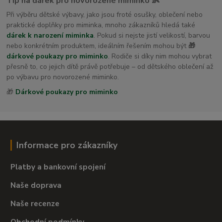
Tip na dárek pro novorozené miminko 👶
Při výběru dětské výbavy, jako jsou froté osušky, oblečení nebo
praktické doplňky pro miminka, mnoho zákazníků hledá také
dárek k narození miminka
. Pokud si nejste jistí velikostí, barvou
nebo konkrétním produktem, ideálním řešením mohou být
🎁
dárkové poukazy pro miminko
. Rodiče si díky nim mohou vybrat
přesně to, co jejich dítě právě potřebuje – od dětského oblečení až
po výbavu pro novorozené miminko.
🎁
Dárkové poukazy pro miminko
Informace pro zákazníky
Platby a bankovní spojení
Naše doprava
Naše recenze
Obchodní podmínky