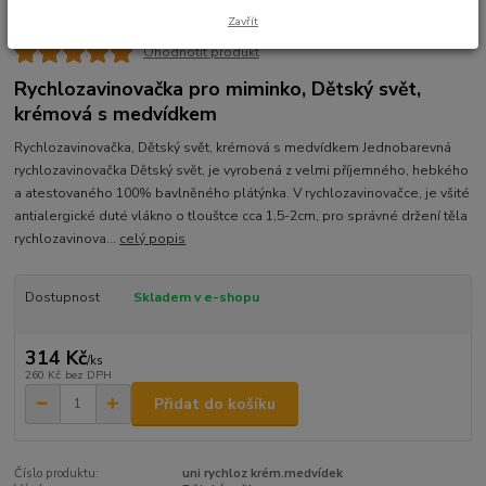
Zavřít
Ohodnotit produkt
Rychlozavinovačka pro miminko, Dětský svět,
krémová s medvídkem
Rychlozavinovačka, Dětský svět, krémová s medvídkem Jednobarevná
rychlozavinovačka Dětský svět, je vyrobená z velmi příjemného, hebkého
a atestovaného 100% bavlněného plátýnka. V rychlozavinovačce, je všité
antialergické duté vlákno o tlouštce cca 1,5-2cm, pro správné držení těla
rychlozavinova...
celý popis
Dostupnost
Skladem v e-shopu
314 Kč
/
ks
260 Kč
bez DPH
Přidat do košíku
Číslo produktu:
uni rychloz krém.medvídek