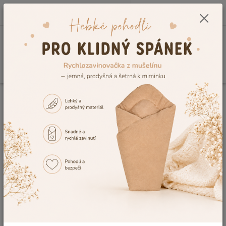
0
ks
CZK
+420 604 278 943
za
0,00 Kč
Menu
Hledat
Úvod
Rychlozavinovačky
Rychlozavinovačky celoroční
Zavinovačka
pro miminko Dětský svět krémová s medvídkem
Zavinovačka pro miminko Dětský
svět krémová s medvídkem
TOP produkt