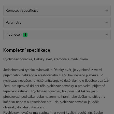
Kompletní specifikace
Parametry
Hodnocení
1
Kompletní specifikace
Rychlozavinovačka, Dětský svět, krémová s medvídkem
Jednobarevná rychlozavinovačka Dětský svět, je vyrobená z velmi
příjemného, hebkého a atestovaného 100% bavlněného plátýnka. V
rychlozavinovačce, je všité antialergické duté vlákno o tlouštce cca 1,5-
2cm, pro správné držení těla rychlozavinovačky a pro velmi příjemné
tepelné vlastnosti. Rychlozavinovačku, lze používat taktéž jako
přebalovací podložku, deku na zem na hraní, jako dečku na přikrytí v
kočárku nebo v autosedačce atd. Na rychlozavinovačku je vyšit
obrázek, dle vlastního přání.
Rychlozavinovačka má zapínaní na velmi kvalitní suchý zip, české