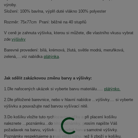
výroby.
Složení: 100% bavlna, výplň duté vlákno 100% polyester
Rozměr: 75x77cm Praní: běžné na 40 stupňů
V ceně je zahnuta výšivka, kterou si můžete, dle vlastního vkusu vybrat
zde:
výšivky
Barevné provedení: bílá, krémová, žlutá, světle modrá, meruňková,
zelená,....viz nabídka
plátýnka
.
Jak sdělit zakázkovou změnu barvy a výšivky:
1.Dle nafocených ukázek si vyberte barvu materiálu.....
plátýnko.
2.Dle přiložené barevnice, nebo v hlavní nabídce ...výšivky.... si vyberte
výšivku a pouvažujte nad barvou vyšívací nitě.
3.Do košíku vložte tuto rychlozavinovačku a při placení košíku
naleznete ...poznámku...do této poznámky, prosím napište Váš
požadavek na barvu, výšivku, případně barvu samotné výšivky.
Poznámky respektujeme a mají větší váhu, než li zboží v košíku.