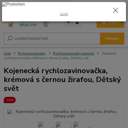
0
ks
CZK
+420 604 278 943
za
0,00 Kč
Zavřít
Menu
Hledat
Úvod
Rychlozavinovačky
Rychlozavinovačky celoroční
Kojenecká
rychlozavinovačka, krémová s černou žirafou, Dětský svět
Kojenecká rychlozavinovačka,
krémová s černou žirafou, Dětský
svět
Akce