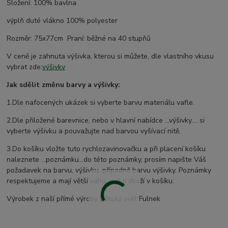
Složení: 100% bavlna
výplň duté vlákno 100% polyester
Rozměr: 75x77cm Praní: běžné na 40 stupňů
V ceně je zahnuta výšivka, kterou si můžete, dle vlastního vkusu
vybrat zde:
výšivky
Jak sdělit změnu barvy a výšivky:
1.Dle nafocených ukázek si vyberte barvu materiálu vafle.
2.Dle přiložené barevnice, nebo v hlavní nabídce ...výšivky.... si
vyberte výšivku a pouvažujte nad barvou vyšívací nitě.
3.Do košíku vložte tuto rychlozavinovačku a při placení košíku
naleznete ...poznámku...do této poznámky, prosím napište Váš
požadavek na barvu, výšivku, případně barvu výšivky. Poznámky
respektujeme a mají větší váhu, než li zboží v košíku.
Výrobek z naší přímé výroby Dětský svět Fulnek