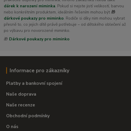
dárek k narození miminka
. Pokud si nejste jistí velikostí, barvou
nebo konkrétním produktem, ideálním řešením mohou být
🎁
dárkové poukazy pro miminko
. Rodiče si díky nim mohou vybrat
přesně to, co jejich dítě právě potřebuje – od dětského oblečení až
po výbavu pro novorozené miminko.
🎁
Dárkové poukazy pro miminko
Informace pro zákazníky
Platby a bankovní spojení
Naše doprava
Naše recenze
Obchodní podmínky
O nás