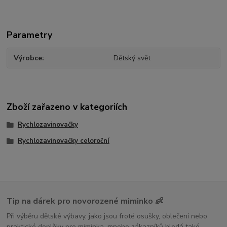
Parametry
Výrobce
Dětský svět
Zboží zařazeno v kategoriích
Rychlozavinovačky
Rychlozavinovačky celoroční
Tip na dárek pro novorozené miminko 👶
Při výběru dětské výbavy, jako jsou froté osušky, oblečení nebo
praktické doplňky pro miminka, mnoho zákazníků hledá také