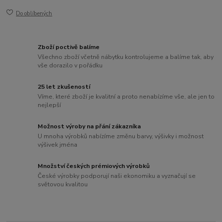
Do oblíbených
Zboží poctivě balíme
Všechno zboží včetně nábytku kontrolujeme a balíme tak, aby
vše dorazilo v pořádku
25 let zkušeností
Víme, které zboží je kvalitní a proto nenabízíme vše, ale jen to
nejlepší
Možnost výroby na přání zákazníka
U mnoha výrobků nabízíme změnu barvy, výšivky i možnost
výšivek jména
Množství českých prémiových výrobků
České výrobky podporují naši ekonomiku a vyznačují se
světovou kvalitou