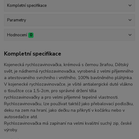
Kompletní specifikace
Parametry
Hodnocení
0
Kompletní specifikace
Kojenecká rychlozavinovačka, krémová s černou žirafou, Dětský
svět, je nádherná rychlozavinovačka, vyrobená z velmi příjemného
a atestovaného svrchního i vnitřního, 100% bavlněného plátýnka.
V kojenecké rychlozavinovačce, je všité antialergické duté vlákno
o tlouštce cca 1,5-2cm, pro správné držení těla
rychlozavinovačky a pro velmi příjemné tepelné vlastnosti.
Rychlozavinovačku, lze používat taktéž jako přebalovací podložku,
deku na zem na hraní, jako dečku na přikrytí v kočárku nebo v
autosedačce atd.
Rychlozavinovačka má zapínaní na velmi kvalitní suchý zip, české
výroby.