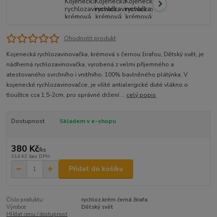
Ohodnotit produkt
Kojenecká rychlozavinovačka, krémová s černou žirafou, Dětský svět, je
nádherná rychlozavinovačka, vyrobená z velmi příjemného a
atestovaného svrchního i vnitřního, 100% bavlněného plátýnka. V
kojenecké rychlozavinovačce, je všité antialergické duté vlákno o
tlouštce cca 1,5-2cm, pro správné držení ...
celý popis
Dostupnost
Skladem v e-shopu
380 Kč
/
ks
314 Kč
bez DPH
Přidat do košíku
Číslo produktu:
rychloz.krém černá žirafa
Výrobce:
Dětský svět
Hlídat cenu / dostupnost