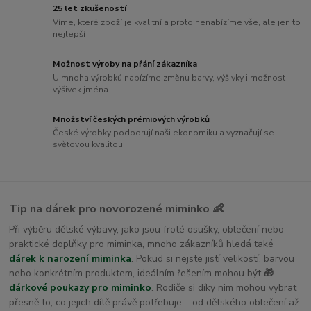
25 let zkušeností
Víme, které zboží je kvalitní a proto nenabízíme vše, ale jen to
nejlepší
Možnost výroby na přání zákazníka
U mnoha výrobků nabízíme změnu barvy, výšivky i možnost
výšivek jména
Množství českých prémiových výrobků
České výrobky podporují naši ekonomiku a vyznačují se
světovou kvalitou
Tip na dárek pro novorozené miminko 👶
Při výběru dětské výbavy, jako jsou froté osušky, oblečení nebo
praktické doplňky pro miminka, mnoho zákazníků hledá také
dárek k narození miminka
. Pokud si nejste jistí velikostí, barvou
nebo konkrétním produktem, ideálním řešením mohou být
🎁
dárkové poukazy pro miminko
. Rodiče si díky nim mohou vybrat
přesně to, co jejich dítě právě potřebuje – od dětského oblečení až