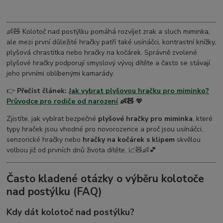
👶🧸 Kolotoč nad postýlku pomáhá rozvíjet zrak a sluch miminka,
ale mezi první důležité hračky patří také usínáčci, kontrastní knížky,
plyšová chrastítka nebo hračky na kočárek. Správně zvolené
plyšové hračky podporují smyslový vývoj dítěte a často se stávají
jeho prvními oblíbenými kamarády.
👉
Přečíst článek:
Jak vybrat plyšovou hračku pro miminko?
Průvodce pro rodiče od narození
👶🧸
💖
Zjistíte, jak vybírat bezpečné
plyšové hračky pro miminka
, které
typy hraček jsou vhodné pro novorozence a proč jsou usínáčci,
senzorické hračky nebo
hračky na kočárek s klipem
skvělou
volbou již od prvních dnů života dítěte. 📈🧸👶💕
Často kladené otázky o výběru kolotoče
nad postýlku (FAQ)
Kdy dát kolotoč nad postýlku?