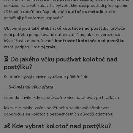
dokážou na chvíli zabavit a vytvořit klidnější prostředí před spaním
👶 Mnoho rodičů oceňuje hlavně
kolotoče s melodií
, které
pomáhají při večerním uspávání.
Oblíbené jsou také
elektrické kolotoče nad postýlku
, protože
není potřeba je opakovaně natahovat. Naopak u novorozenců
bývají často doporučované
kontrastní kolotoče nad postýlku
,
které podporují rozvoj zraku.
⏳ Do jakého věku používat kolotoč nad
postýlku?
Kolotoče bývají nejvíce využívané přibližně do:
5–6 měsíců věku dítěte
nebo do chvíle, kdy se dítě začne více natahovat po hračkách.
Jakmile miminko začne sedět nebo se aktivně přitahovat,
doporučuje se kolotoč z bezpečnostních důvodů odstranit.
👶 Kde vybrat kolotoč nad postýlku?