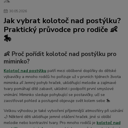
👶🎠
Dárkové poukazy pro miminko 👶
Kojenecké soupravičky do porodnice pro miminko
rukavičky
dupačky
30
.
05
.
2026
kabátky
kojenecké potřeby
příslušenství ke kočárkům
Jak vybrat kolotoč nad postýlku?
matrace do kočárku
Zavinovací pásy a šátky pro těhotné i po porodu
Praktický průvodce pro rodiče 👶
dětský nábytek
mantinel do dětské postýlky
peřinky do postýlky
🎠
prostěradla do postýlky
chrániče matrací
Dětská prostěradla do postýlky a kolébky 60×120
70×140 a 90×40 cm – česká výroba
Dětské postýlky a kolébky
👶 Proč pořídit kolotoč nad postýlku pro
Skládací cestovní matrace 120×60 do cestovní postýlky – pohodlí pro miminko
miminko?
na cesty
Nepromokavá froté prostěradla do dětské postýlky 60×120 a 70×140 cm
Kolotoč nad postýlku
patří mezi oblíbené doplňky do dětské
Dětské osušky s kapucí
Dětské žínky
Dětské vaničky
výbavičky a mnoho rodičů ho pořizuje už v prvních týdnech života
miminka 👶 Jemný pohyb hraček, uklidňující melodie a zajímavé
koupání miminka
zimní fusak do kočárku
tvary pomáhají dítě zabavit, uklidnit i podpořit první smyslové
Kožešina na kočárek – kožešinové lemy na boudičku kočárku
vnímání. Miminko sleduje pohybující se postavičky, učí se
Dětský rukávník na hrazdičku kočárku – teplo pro ruce dítěte 🇨🇿
zaostřovat pohled a postupně objevuje svět kolem sebe 🎠
Doplňky a příslušenství ke kočárkům 👶🛒
Rukávník na kočárek – zimní rukávníky Dětský svět 🇨🇿
Velkou výhodou je také vytvoření příjemnější atmosféry při usínání
🌙 Některé děti uklidňuje jemné otáčení hraček, jiné si oblíbí
Kojenecké a dětské oblečení
bundičky
Zavinovačky do autosedačky
melodie nebo kontrastní tvary. Pro mnoho rodičů je
kolotoč nad
čepičky
dárkové poukazy pro miminko
dětské a dámské župany