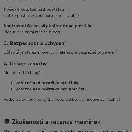
Plyšový kolotoč nad postýlku
Hebké postavičky působí jemně a útulně.
Kontrastní černo-bílý kolotoč nad postýlku
Ideální pro první měsíce života.
3. Bezpečnost a uchycení
Důležitá je stabilita, kvalitní materiály a bezpečné připevnění.
4. Design a motiv
Mnoho rodičů hledá:
kolotoč nad postýlku pro kluka
kolotoč nad postýlku pro holčičku
Podle barevnosti pokojíčku nebo oblíbených motivů zvířátek 🌙
💬 Zkušenosti a recenze maminek
Maminky si na kolotočích nad postýlku nejčastěji pochvalují, že dítě