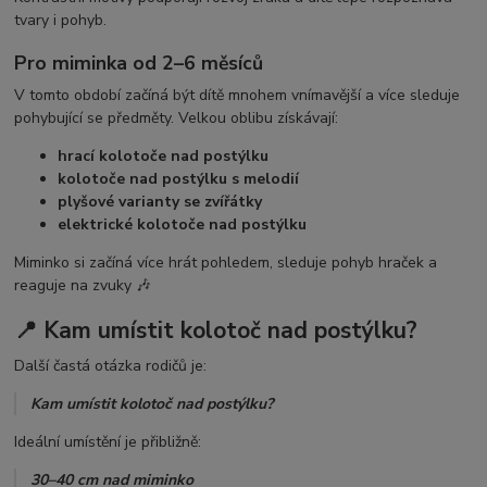
tvary i pohyb.
Pro miminka od 2–6 měsíců
V tomto období začíná být dítě mnohem vnímavější a více sleduje
pohybující se předměty. Velkou oblibu získávají:
hrací kolotoče nad postýlku
kolotoče nad postýlku s melodií
plyšové varianty se zvířátky
elektrické kolotoče nad postýlku
Miminko si začíná více hrát pohledem, sleduje pohyb hraček a
reaguje na zvuky 🎶
📍 Kam umístit kolotoč nad postýlku?
Další častá otázka rodičů je:
Kam umístit kolotoč nad postýlku?
Ideální umístění je přibližně:
30–40 cm nad miminko