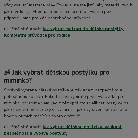
vždy kvalitní matrace 👶🛏️ Pokud si nejste jistí, jaký materiál zvolit,
jaká tvrdost je vhodná nebo na co si dát při výběru pozor,
připravili jsme pro vás podrobného průvodce.
👉
Přečíst článek:
Jak vybrat matraci do dětské postýlky:
Kompletní průvodce pro rodiče
👶 Jak vybrat dětskou postýlku pro
miminko?
Správně vybraná dětská postýlka je základem bezpečného a
pohodlného spánku. Pokud právě vybíráte první výbavičku pro
miminko, poradíme vám, jak zvolit správnou velikost postýlky, na
jaké bezpečnostní prvky se zaměřit a jaké vybavení se vám bude
hodit v prvních měsících života dítěte 💛
👉
Přečíst článek:
Jak vybrat dětskou postýlku: velikost,
bezpečnost a výbava postýlky