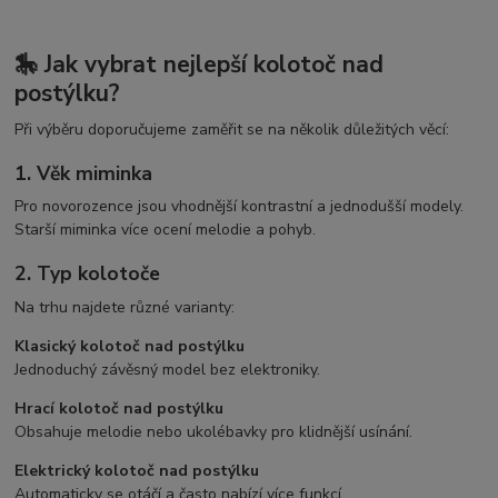
🎠 Jak vybrat nejlepší kolotoč nad
postýlku?
Při výběru doporučujeme zaměřit se na několik důležitých věcí:
1. Věk miminka
Pro novorozence jsou vhodnější kontrastní a jednodušší modely.
Starší miminka více ocení melodie a pohyb.
2. Typ kolotoče
Na trhu najdete různé varianty:
Klasický kolotoč nad postýlku
Jednoduchý závěsný model bez elektroniky.
Hrací kolotoč nad postýlku
Obsahuje melodie nebo ukolébavky pro klidnější usínání.
Elektrický kolotoč nad postýlku
Automaticky se otáčí a často nabízí více funkcí.