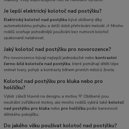
Je lepší elektrický kolotoč nad postýlku?
Elektrický kolotoč nad postýlku
bývá oblíbený díky
automatickému pohybu a delší době přehrávání melodií 🎶 Mnoho
rodičů oceňuje pohodlnější používání bez nutnosti kolotoč
opakovaně natahovat.
Jaký kolotoč nad postýlku pro novorozence?
Pro novorozence bývají nejlepší jednoduché nebo
kontrastní
černo-bílé kolotoče nad postýlku
, které pomáhají dítěti lépe
vnímat tvary, pohyb a kontrasty během prvních měsíců života.
Kolotoč nad postýlku pro kluka nebo pro
holčičku?
Výběr záleží hlavně na designu a motivu 💛 Oblíbené jsou
neutrální zvířátkové motivy, ale mnoho rodičů vybírá také
kolotoč
nad postýlku pro kluka
nebo
pro holčičku
podle barevnosti
dětského pokojíčku.
Do jakého věku používat kolotoč nad postýlku?