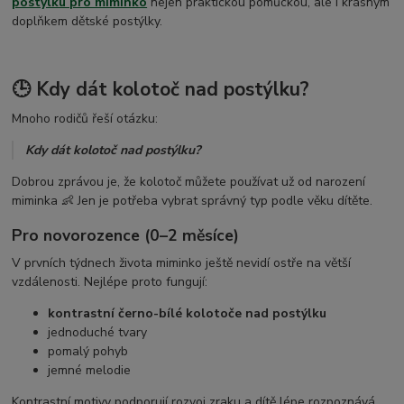
postýlku pro miminko
nejen praktickou pomůckou, ale i krásným
dětské osušky s kapucí
doplňkem dětské postýlky.
🕒 Kdy dát kolotoč nad postýlku?
Mnoho rodičů řeší otázku:
Kdy dát kolotoč nad postýlku?
Dobrou zprávou je, že kolotoč můžete používat už od narození
miminka 👶 Jen je potřeba vybrat správný typ podle věku dítěte.
Pro novorozence (0–2 měsíce)
V prvních týdnech života miminko ještě nevidí ostře na větší
vzdálenosti. Nejlépe proto fungují:
kontrastní černo-bílé kolotoče nad postýlku
jednoduché tvary
pomalý pohyb
jemné melodie
Kontrastní motivy podporují rozvoj zraku a dítě lépe rozpoznává