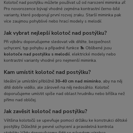
Kolotoč nad postýlku můžete používat už od narození miminka 👶
Pro novorozence bývají vhodné zejména kontrastní černo-bílé
varianty, které podporují první rozvoj zraku. Starší miminka pak
více zaujmou pohyblivé nebo hrací modely s melodií.
Jak vybrat nejlepší kolotoč nad postýlku?
Při výběru doporučujeme sledovat věk dítěte, bezpečnost
uchycení, typ pohybu a případné funkce 🎠 Oblíbené jsou
kolotoče nad postýlku s melodií
, elektrické modely nebo
kontrastní varianty vhodné pro nejmenší miminka.
Kam umístit kolotoč nad postýlku?
Ideální je umístění přibližně
30–40 cm nad miminko
, aby na něj
dítě dobře vidělo, ale zároveň na něj nedosáhlo. Kolotoč
doporučujeme umístit spíše nad oblast hrudníku nebo bříška než
přímo nad obličej.
Jak zavěsit kolotoč nad postýlku?
Většina kolotočů se upevňuje pomocí držáku ke konstrukci dětské
postýlky. Důležité je pevné uchycení a pravidelná kontrola
stability. Vždy doporučujeme řídit se návodem výrobce.