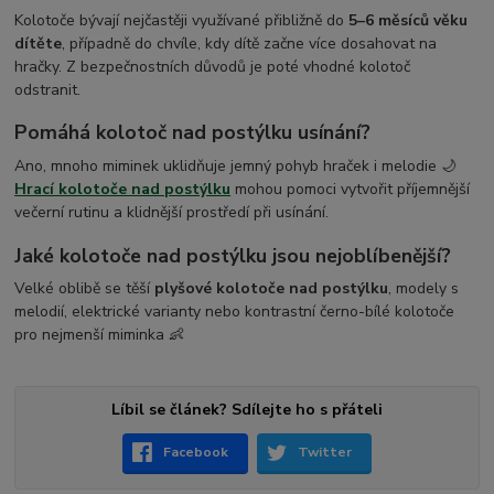
Kolotoče bývají nejčastěji využívané přibližně do
5–6 měsíců věku
dítěte
, případně do chvíle, kdy dítě začne více dosahovat na
hračky. Z bezpečnostních důvodů je poté vhodné kolotoč
odstranit.
Pomáhá kolotoč nad postýlku usínání?
Ano, mnoho miminek uklidňuje jemný pohyb hraček i melodie 🌙
Hrací kolotoče nad postýlku
mohou pomoci vytvořit příjemnější
večerní rutinu a klidnější prostředí při usínání.
Jaké kolotoče nad postýlku jsou nejoblíbenější?
Velké oblibě se těší
plyšové kolotoče nad postýlku
, modely s
melodií, elektrické varianty nebo kontrastní černo-bílé kolotoče
pro nejmenší miminka 👶
Líbil se článek? Sdílejte ho s přáteli
Facebook
Twitter