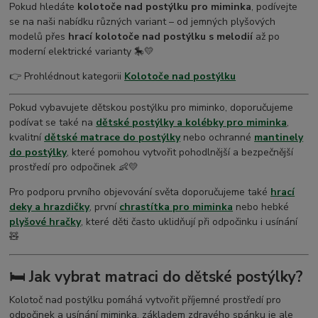
Pokud hledáte
kolotoče nad postýlku pro miminka
, podívejte
se na naši nabídku různých variant – od jemných plyšových
modelů přes
hrací kolotoče nad postýlku s melodií
až po
moderní elektrické varianty 🎠💛
👉 Prohlédnout kategorii
Kolotoče nad postýlku
Pokud vybavujete dětskou postýlku pro miminko, doporučujeme
podívat se také na
dětské postýlky a kolébky pro miminka
,
kvalitní
dětské matrace do postýlky
nebo ochranné
mantinely
do postýlky
, které pomohou vytvořit pohodlnější a bezpečnější
prostředí pro odpočinek 👶💛
Pro podporu prvního objevování světa doporučujeme také
hrací
deky a hrazdičky
, první
chrastítka pro miminka
nebo hebké
plyšové hračky
, které děti často uklidňují při odpočinku i usínání
🧸
🛏️ Jak vybrat matraci do dětské postýlky?
Kolotoč nad postýlku pomáhá vytvořit příjemné prostředí pro
odpočinek a usínání miminka, základem zdravého spánku je ale