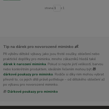
dětské osušky s kapucí
strana
z 1
Tip na dárek pro novorozené miminko 👶
Při výběru dětské výbavy, jako jsou froté osušky, oblečení nebo
praktické doplňky pro miminka, mnoho zákazníků hledá také
dárek k narození miminka
. Pokud si nejste jistí velikostí, barvou
nebo konkrétním produktem, ideálním řešením mohou být
🎁
dárkové poukazy pro miminko
. Rodiče si díky nim mohou vybrat
přesně to, co jejich dítě právě potřebuje – od dětského oblečení až
po výbavu pro novorozené miminko.
🎁
Dárkové poukazy pro miminko