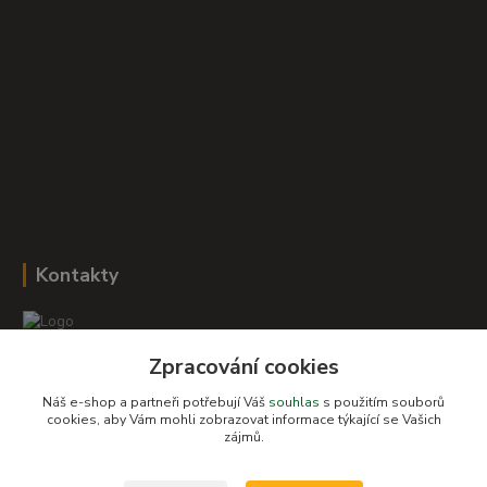
Kontakty
Zpracování cookies
Romana Šebestová
+420 604 278 943
Náš e-shop a partneři potřebují Váš
souhlas
s použitím souborů
cookies, aby Vám mohli zobrazovat informace týkající se Vašich
zájmů.
obchod-detskysvet@seznam.cz