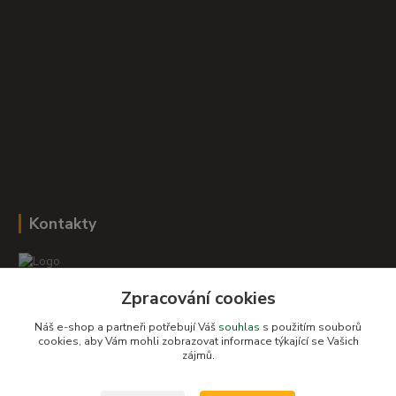
Kontakty
Zpracování cookies
Romana Šebestová
+420 604 278 943
Náš e-shop a partneři potřebují Váš
souhlas
s použitím souborů
cookies, aby Vám mohli zobrazovat informace týkající se Vašich
zájmů.
obchod-detskysvet@seznam.cz