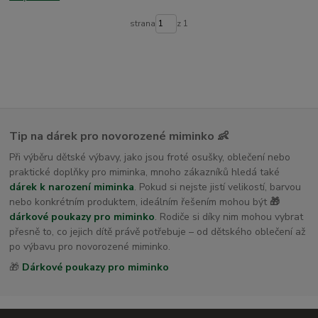
dětské osušky s kapucí
strana
z 1
Tip na dárek pro novorozené miminko 👶
Při výběru dětské výbavy, jako jsou froté osušky, oblečení nebo
praktické doplňky pro miminka, mnoho zákazníků hledá také
dárek k narození miminka
. Pokud si nejste jistí velikostí, barvou
nebo konkrétním produktem, ideálním řešením mohou být
🎁
dárkové poukazy pro miminko
. Rodiče si díky nim mohou vybrat
přesně to, co jejich dítě právě potřebuje – od dětského oblečení až
po výbavu pro novorozené miminko.
🎁
Dárkové poukazy pro miminko