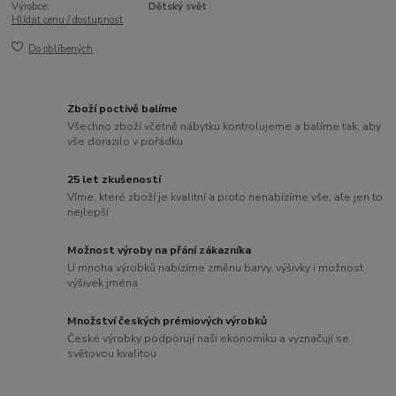
Výrobce:
Dětský svět
Hlídat cenu / dostupnost
Do oblíbených
Zboží poctivě balíme
Všechno zboží včetně nábytku kontrolujeme a balíme tak, aby
vše dorazilo v pořádku
25 let zkušeností
Víme, které zboží je kvalitní a proto nenabízíme vše, ale jen to
nejlepší
Možnost výroby na přání zákazníka
U mnoha výrobků nabízíme změnu barvy, výšivky i možnost
výšivek jména
Množství českých prémiových výrobků
České výrobky podporují naši ekonomiku a vyznačují se
světovou kvalitou