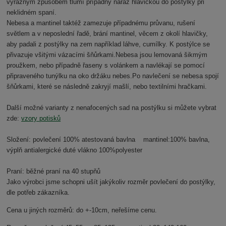
výrazným způsobem tlumí případný náraz hlavičkou do postýlky při
neklidném spaní.
Nebesa a mantinel taktéž zamezuje případnému průvanu, rušení
světlem a v neposlední řadě, brání mantinel, věcem z okolí hlavičky,
aby padali z postýlky na zem například láhve, cumílky. K postýlce se
přivazuje všitými vázacími šňůrkami.Nebesa jsou lemovaná šikmým
proužkem, nebo případně řaseny s volánkem a navlékají se pomocí
připraveného tunýlku na oko držáku nebes.Po navlečení se nebesa spojí
šňůrkami, které se následně zakryjí mašlí, nebo textilními hračkami.
Další možné varianty z nenafocených sad na postýlku si můžete vybrat
zde:
vzory potisků
Složení: povlečení 100% atestovaná bavlna mantinel:100% bavlna,
výplň antialergické duté vlákno 100%polyester
Praní: běžné praní na 40 stupňů
Jako výrobci jsme schopni ušít jakýkoliv rozměr povlečení do postýlky,
dle potřeb zákazníka.
Cena u jiných rozměrů: do +-10cm, neřešíme cenu.