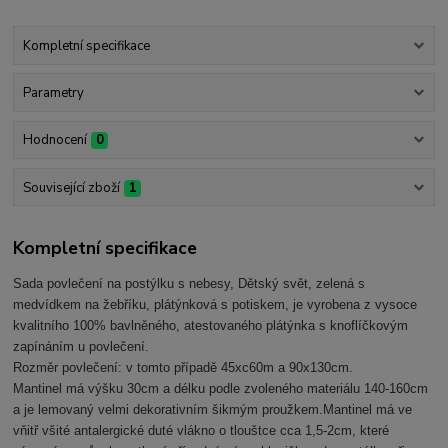
Kompletní specifikace
Parametry
Hodnocení
0
Související zboží
1
Kompletní specifikace
Sada povlečení na postýlku s nebesy, Dětský svět, zelená s
medvídkem na žebříku, plátýnková s potiskem, je vyrobena z vysoce
kvalitního 100% bavlněného, atestovaného plátýnka s knoflíčkovým
zapínáním u povlečení.
Rozměr povlečení: v tomto případě 45xc60m a 90x130cm.
Mantinel má výšku 30cm a délku podle zvoleného materiálu 140-160cm
a je lemovaný velmi dekorativním šikmým proužkem.Mantinel má ve
vňitř všité antalergické duté vlákno o tlouštce cca 1,5-2cm, které