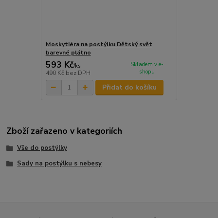
Moskytiéra na postýlku Dětský svět
barevné plátno
593 Kč
Skladem v e-
/
ks
shopu
490 Kč
bez DPH
Přidat do košíku
Zboží zařazeno v kategoriích
Vše do postýlky
Sady na postýlku s nebesy