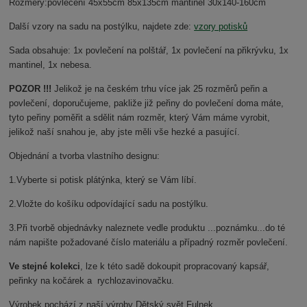
Rozměry:povlečení 45x55cm 85x135cm mantinel 30x140-160cm
Další vzory na sadu na postýlku, najdete zde:
vzory potisků
Sada obsahuje: 1x povlečení na polštář, 1x povlečení na přikrývku, 1x
mantinel, 1x nebesa.
POZOR !!!
Jelikož je na českém trhu více jak 25 rozměrů peřin a
povlečení, doporučujeme, pakliže již peřiny do povlečení doma máte,
tyto peřiny poměřit a sdělit nám rozměr, který Vám máme vyrobit,
jelikož naší snahou je, aby jste měli vše hezké a pasující.
Objednání a tvorba vlastního designu:
1.Vyberte si potisk plátýnka, který se Vám líbí.
2.Vložte do košíku odpovídající sadu na postýlku.
3.Při tvorbě objednávky naleznete vedle produktu ...poznámku...do té
nám napište požadované číslo materiálu a případný rozměr povlečení.
Ve stejné kolekci
, lze k této sadě dokoupit propracovaný kapsář,
peřinky na kočárek a rychlozavinovačku.
Výrobek pochází z naší výroby Dětský svět Fulnek