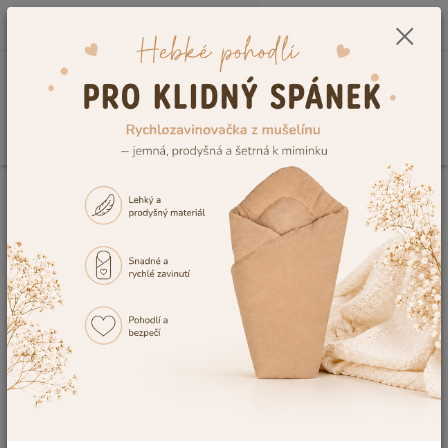
0
ks
CZK
+420 604 278 943
za
0,00 Kč
Menu
Hledat
Úvod
Vše do postýlky
Sady na postýlku s nebesy
Sada povlečení na
postýlku Dětský svět zelená s medvídkem na žebříku
Sada povlečení na postýlku
Dětský svět zelená s medvídkem
na žebříku