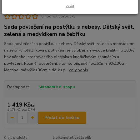
Zavřít
Ohodnotit produkt
Sada povlečení na postýlku s nebesy, Dětský svět,
zelená s medvídkem na žebříku
Sada povlečení na postýlku s nebesy, Dětský svět, zelená s medvídkem
na žebříku, plátýnková s potiskem, je vyrobena z vysoce kvalitního 100%
bavlněného, atestovaného plátýnka s knoflíčkovým zapínáním u
povlečení. Rozměr povlečení: v tomto případě 45xc60m a 90x130cm.
Mantinel má výšku 30cm a délku p...
celý popis
Dostupnost
Skladem v e-shopu
1 419 Kč
/
ks
1 173 Kč
bez DPH
Přidat do košíku
Číslo produktu:
trojkomplet zel žebřík