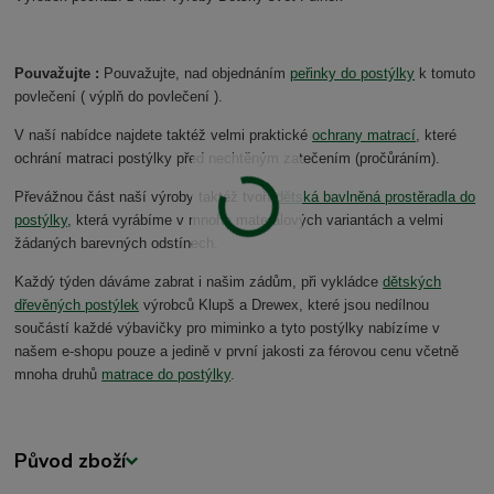
Pouvažujte :
Pouvažujte, nad objednáním
peřinky do postýlky
k tomuto
povlečení ( výplň do povlečení ).
V naší nabídce najdete taktéž velmi praktické
ochrany matrací
, které
ochrání matraci postýlky před nechtěným zatečením (pročůráním).
Převážnou část naší výroby taktéž tvoří
dětská bavlněná prostěradla do
postýlky
, která vyrábíme v mnoha materálových variantách a velmi
žádaných barevných odstínech.
Každý týden dáváme zabrat i našim zádům, při vykládce
dětských
dřevěných postýlek
výrobců Klupš a Drewex, které jsou nedílnou
součástí každé výbavičky pro miminko a tyto postýlky nabízíme v
našem e-shopu pouze a jedině v první jakosti za férovou cenu včetně
mnoha druhů
matrace do postýlky
.
Původ zboží