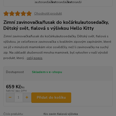
Ohodnotit produkt
Zimní zavinovačka/fusak do kočárku/autosedačky,
Dětský svět, fialová s výšivkou Hello Kitty
Zimní zavinovačka/fusak do kočárku/autosedačky, Dětský svět, fialová s
výšivkou, je celofleece zavinovačka s kvalitním zipovým zapínáním, které
se již v minulosti maminkám více osvědčily, než li zavinovačky na suchý
zip. Na základě zkušeností mnoha maminek, byl vytvořen v naší výrobě
produkt, který...
celý popis
Dostupnost
Skladem v e-shopu
659 Kč
/
ks
545 Kč
bez DPH
Přidat do košíku
Číslo produktu:
flis zavin fialová výšivka