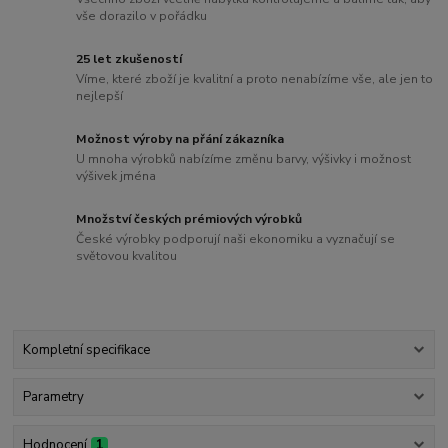
vše dorazilo v pořádku
25 let zkušeností
Víme, které zboží je kvalitní a proto nenabízíme vše, ale jen to
nejlepší
Možnost výroby na přání zákazníka
U mnoha výrobků nabízíme změnu barvy, výšivky i možnost
výšivek jména
Množství českých prémiových výrobků
České výrobky podporují naši ekonomiku a vyznačují se
světovou kvalitou
Kompletní specifikace
Parametry
Hodnocení
1