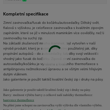
Kompletní specifikace
Zimní zavinovačka/fusak do kočárku/autosedačky, Dětský svět,
fialová s výšivkou, je celofleece zavinovačka s kvalitním zipovým
zapínáním, které se již v minulosti maminkám více osvědčily, než li
zavinovačky na suchý zip.
Na základě zkušeností mnoha maminek, byl vytvořen v naší
výrobě produkt, který je svými vlasnostmi použitelný jak, díky
propínání autopásů - do autosedačky, tak díky svojí velikostí i
vhodný jako fusak do kočárku. Zipová zimní zavinovačka do
autosedačky/kočárku je vyrobena z kvalitního thermofleece s
antipilingovou nežmolkovací úpravou a se všitým velmi hřejivým
dutým vláknem.
Jako galenterie je použit taktéž kvalitní český zip i druky na pásy.
Jako galenterie je použit taktéž kvalitní český zip i druky na pásy.
Barvy: možnost výběru barvy z celkové naší nabídky thermofleece:
barevnice thermofleece
Na přání jsme schopni na zavinovačku vyšít výšivku dle vlastního výběru.