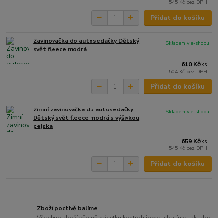
545 Kč
bez DPH
Přidat do košíku
Zavinovačka do autosedačky Dětský
Skladem v e-shopu
svět fleece modrá
610 Kč
/
ks
504 Kč
bez DPH
Přidat do košíku
Zimní zavinovačka do autosedačky
Skladem v e-shopu
Dětský svět fleece modrá s výšivkou
pejska
659 Kč
/
ks
545 Kč
bez DPH
Přidat do košíku
Zboží poctivě balíme
Všechno zboží včetně nábytku kontrolujeme a balíme tak, aby