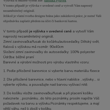
Výšivku si můžete vybrat zde:
nabídka výšivek
V tomto případě je výšivka v uvedené ceně a vytvoří Vám naprostý
nezaměnitelný originál.
Jelikož je vlatní tvorba designu brána jako zakázková práce, je nutné Vaši
objednávku zaplatit předem na účet či bankovní kartou.
V tomto případě
je výšivka v uvedené ceně
a vytvoří Vám
naprostý nezaměnitelný originál.
Zimní zavinovačka/fusak do kočárku/autosedačky, Dětský svět,
fialová s výšivkou má rozměr: 90x40cm
Složení zimní zavinovačky do autosedačky: 100% polyester
Údržba: běžné praní
Barevné a výrobní možnosti pro výrobu vlastního vzoru:
1. Podle přiložené barevnice si vyberte barvu materiálu fleece
2. Dle přiložené barevnice, nebo v hlavní nabídce ...výšivky.... si
vyberte výšivku, a pouvažujte nad barvou vyšívací nitě.
3. Do košíku vložte zavinovačku/fusak a při placení košíku
naleznete ...poznámku...do této poznámky, prosím napište Váš
požadavek na barvu a výšivku.Poznámky respektujeme, a mají
větší váhu, než li zboží v košíku.