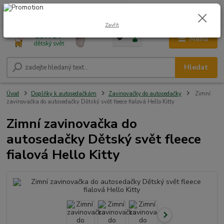
0
ks
CZK
+420 604 278 943
za
0,00 Kč
Zavřít
Menu
Hledat
Úvod
Doplňky k autosedačkám
Zavinovačky do autosedačky
Zimní
zavinovačka do autosedačky Dětský svět fleece fialová Hello Kitty
Zimní zavinovačka do
autosedačky Dětský svět fleece
fialová Hello Kitty