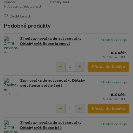
Výrobce:
Dětský svět
Hlídat cenu / dostupnost
Do oblíbených
Podobné produkty
Zimní zavinovačka do autosedačky
Skladem v e-shopu
Dětský svět fleece krémová
610 Kč
/
ks
504 Kč
bez DPH
Přidat do košíku
Zavinovačka do autosedačky Dětský
Skladem v e-shopu
svět fleece světle šedá
610 Kč
/
ks
504 Kč
bez DPH
Přidat do košíku
Zimní zavinovačka do autosedačky
Skladem v e-shopu
Dětský svět fleece bílá