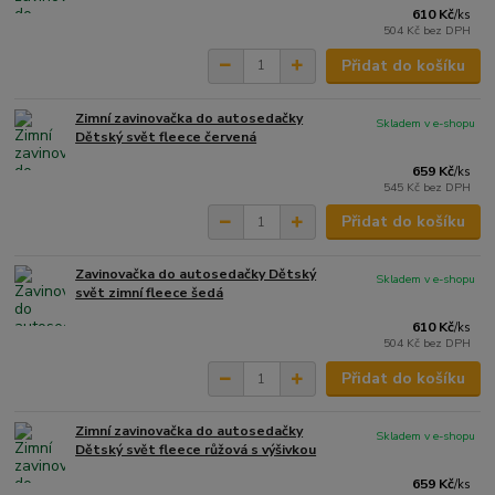
610 Kč
/
ks
504 Kč
bez DPH
Přidat do košíku
Zimní zavinovačka do autosedačky
Skladem v e-shopu
Dětský svět fleece červená
659 Kč
/
ks
545 Kč
bez DPH
Přidat do košíku
Zavinovačka do autosedačky Dětský
Skladem v e-shopu
svět zimní fleece šedá
610 Kč
/
ks
504 Kč
bez DPH
Přidat do košíku
Zimní zavinovačka do autosedačky
Skladem v e-shopu
Dětský svět fleece růžová s výšivkou
659 Kč
/
ks