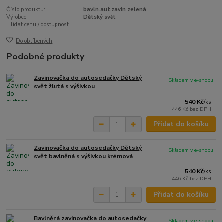
Číslo produktu:
bavln.aut.zavin zelená
Výrobce:
Dětský svět
Hlídat cenu / dostupnost
Do oblíbených
Podobné produkty
Zavinovačka do autosedačky Dětský
Skladem v e-shopu
svět žlutá s výšivkou
540 Kč
/
ks
446 Kč
bez DPH
Přidat do košíku
Zavinovačka do autosedačky Dětský
Skladem v e-shopu
svět bavlněná s výšivkou krémová
540 Kč
/
ks
446 Kč
bez DPH
Přidat do košíku
Bavlněná zavinovačka do autosedačky
Skladem v e-shopu