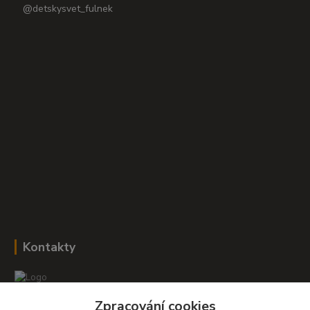
@detskysvet_fulnek
Kontakty
Zpracování cookies
Romana Šebestová