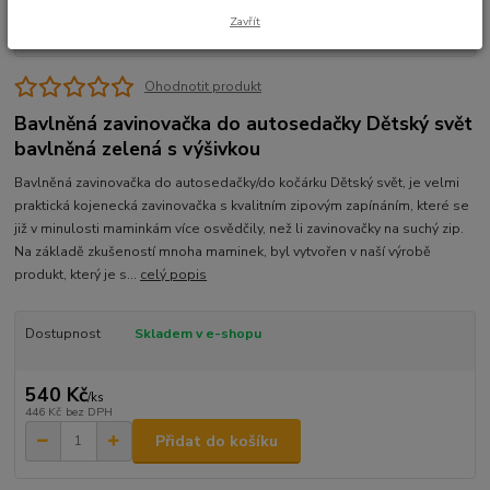
Zavřít
Ohodnotit produkt
Bavlněná zavinovačka do autosedačky Dětský svět
bavlněná zelená s výšivkou
Bavlněná zavinovačka do autosedačky/do kočárku Dětský svět, je velmi
praktická kojenecká zavinovačka s kvalitním zipovým zapínáním, které se
již v minulosti maminkám více osvědčily, než li zavinovačky na suchý zip.
Na základě zkušeností mnoha maminek, byl vytvořen v naší výrobě
produkt, který je s...
celý popis
Dostupnost
Skladem v e-shopu
540 Kč
/
ks
446 Kč
bez DPH
Přidat do košíku