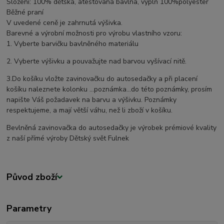
Složení: 100% dětská, atestovaná bavlna, výplň 100%polyester
Běžné praní
V uvedené ceně je zahrnutá výšivka.
Barevné a výrobní možnosti pro výrobu vlastního vzoru:
1. Vyberte barvičku bavlněného materiálu
2. Vyberte výšivku a pouvažujte nad barvou vyšívací nitě.
3.Do košíku vložte zavinovačku do autosedačky a při placení
košíku naleznete kolonku ...poznámka...do této poznámky, prosím
napište Váš požadavek na barvu a výšivku. Poznámky
respektujeme, a mají větší váhu, než li zboží v košíku.
Bevlněná zavinovačka do autosedačky je výrobek prémiové kvality
z naší přímé výroby Dětský svět Fulnek
Původ zboží
Parametry