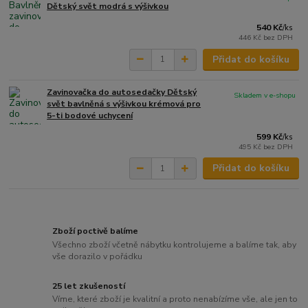
Dětský svět modrá s výšivkou
540 Kč
/
ks
446 Kč
bez DPH
Přidat do košíku
Zavinovačka do autosedačky Dětský
Skladem v e-shopu
svět bavlněná s výšivkou krémová pro
5-ti bodové uchycení
599 Kč
/
ks
495 Kč
bez DPH
Přidat do košíku
Zboží poctivě balíme
Všechno zboží včetně nábytku kontrolujeme a balíme tak, aby
vše dorazilo v pořádku
25 let zkušeností
Víme, které zboží je kvalitní a proto nenabízíme vše, ale jen to