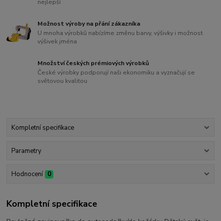
nejlepší
Možnost výroby na přání zákazníka
U mnoha výrobků nabízíme změnu barvy, výšivky i možnost
výšivek jména
Množství českých prémiových výrobků
České výrobky podporují naši ekonomiku a vyznačují se
světovou kvalitou
Kompletní specifikace
Parametry
Hodnocení
0
Kompletní specifikace