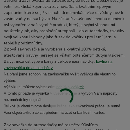
Bavlněná zavinovačka do autosedačky/do kočárku Dětský svět, je
velmi praktická kojenecká zavinovačka s kvalitním zipovým
zapínáním, které se již v minulosti maminkám více osvědčily, než li
zavinovačky na suchý zip. Na základě zkušeností mnoha maminek,
byl vytvořen v naší výrobě produkt, který je svými vlasnostmi
použitelný jak, díky propínání autopásů - do autosedačky, tak díky
svojí velikostí i vhodný jako fusak do kočárku pro letní, jarní a
teplejší podzimní dny.
Zipová zavinovačka je vyrobena z kvalitní 100% dětské,
atestované bavlny (jersey) se všitým odlehčeným dutým vláknem.
Barvy: možnost výběru barvy z celkové naší nabídky:
bavlna na
zavinovačku do autosedačky
Na přání jsme schopni na zavinovačku vyšít výšivku dle vlastního
výběru.
Výšivku si můžete vybrat zde:
nabídka výšivek
V tomto případě je výšivka v uvedené ceně a vytvoří Vám naprostý
nezaměnitelný originál.
Jelikož je vlatní tvorba designu brána jako zakázková práce, je nutné
Vaši objednávku zaplatit předem na účet či bankovní kartou.
Zavinovačka do autosedačky má rozměry: 90x40cm