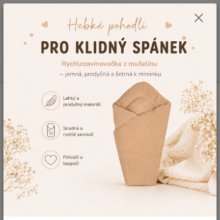
0
ks
CZK
+420 604 278 943
za
0,00 Kč
Menu
Hledat
Úvod
Doplňky k autosedačkám
Zavinovačky do autosedačky
Zavinovačka do autosedačky Dětský svět bavlněná zelená s výšivkou
Zavinovačka do autosedačky
Dětský svět bavlněná zelená s
výšivkou
Akce