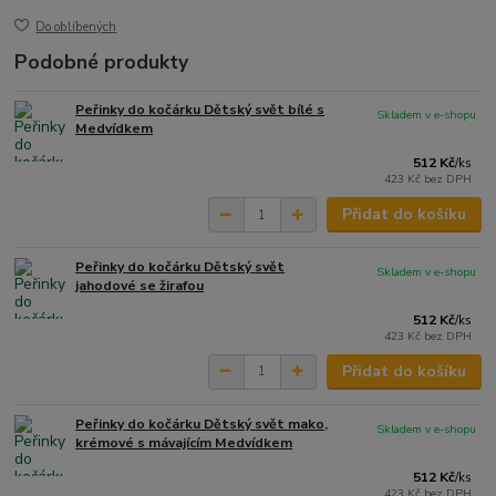
Do oblíbených
Podobné produkty
Peřinky do kočárku Dětský svět bílé s
Skladem v e-shopu
Medvídkem
512 Kč
/
ks
423 Kč
bez DPH
Přidat do košíku
Peřinky do kočárku Dětský svět
Skladem v e-shopu
jahodové se žirafou
512 Kč
/
ks
423 Kč
bez DPH
Přidat do košíku
Peřinky do kočárku Dětský svět mako,
Skladem v e-shopu
krémové s mávajícím Medvídkem
512 Kč
/
ks
423 Kč
bez DPH