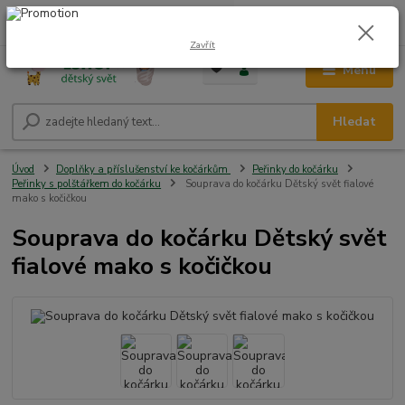
0
ks
CZK
+420 604 278 943
za
0,00 Kč
Zavřít
Menu
Hledat
Úvod
Doplňky a příslušenství ke kočárkům
Peřinky do kočárku
Peřinky s polštářkem do kočárku
Souprava do kočárku Dětský svět fialové
mako s kočičkou
Souprava do kočárku Dětský svět
fialové mako s kočičkou