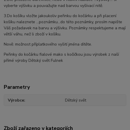
vyberte výšivku a pouvažujte nad barvou vyšívací nitě.
3.Do košíku vložte jakoukoliv peřinku do kočárku a při placení
košíku naleznete ...poznámku...do této poznámky, prosím napište
Váš požadavek na barvu a výšivku. Poznámky respektujeme a mají
větší váhu, než li zboží v košíku.
Nově: možnost příplatkového vyšití jména dítěte.
Peřinky do kočárku fialové mako s kočičkou jsou výrobek z naší
přímé výroby Dětský svět Fulnek
Parametry
Výrobce
Dětský svět
Zboží zařazeno v kategoriích