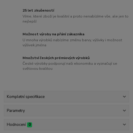
25 let zkušeností
Víme, které zboží je kvalitní a proto nenabízíme vše, ale jen to
nejlepší
Možnost výroby na přání zákazníka
U mnoha výrobků nabízíme změnu barvy, výšivky i možnost
výšivek jména
Množství českých prémiových výrobků
České výrobky podporují naši ekonomiku a vyznačují se
světovou kvalitou
Kompletní specifikace
Parametry
Hodnocení
0