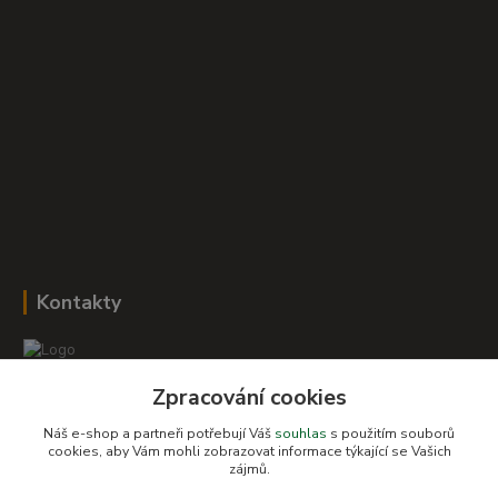
Kontakty
Zpracování cookies
Romana Šebestová
+420 604 278 943
Náš e-shop a partneři potřebují Váš
souhlas
s použitím souborů
cookies, aby Vám mohli zobrazovat informace týkající se Vašich
zájmů.
obchod-detskysvet@seznam.cz