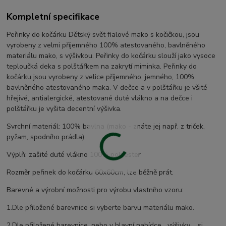
Kompletní specifikace
Peřinky do kočárku Dětský svět fialové mako s kočičkou, jsou
vyrobeny z velmi příjemného 100% atestovaného, bavlněného
materiálu mako, s výšivkou. Peřinky do kočárku slouží jako vysoce
teploučká deka s polštářkem na zakrytí miminka. Peřinky do
kočárku jsou vyrobeny z velice příjemného, jemného, 100%
bavlněného atestovaného maka. V dečce a v polštářku je všité
hřejivé, antialergické, atestované duté vlákno a na dečce i
polštářku je vyšita decentní výšivka.
Svrchní materiál: 100% bavlna (mako - znáte jej např. z triček,
pyžam, spodního prádla)
Výplň: zašité duté vlákno 100% polyester
Rozměr peřinek do kočárku 60x60cm, lze běžně prát.
Barevné a výrobní možnosti pro výrobu vlastního vzoru:
1.Dle přiložené barevnice si vyberte barvu materiálu mako.
2.Dle přiložené barevnice, nebo v hlavní nabídce ...výšivky.... si