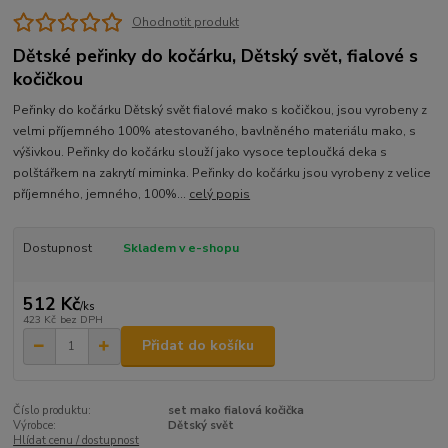
Ohodnotit produkt
Dětské peřinky do kočárku, Dětský svět, fialové s
kočičkou
Peřinky do kočárku Dětský svět fialové mako s kočičkou, jsou vyrobeny z
velmi příjemného 100% atestovaného, bavlněného materiálu mako, s
výšivkou. Peřinky do kočárku slouží jako vysoce teploučká deka s
polštářkem na zakrytí miminka. Peřinky do kočárku jsou vyrobeny z velice
příjemného, jemného, 100%...
celý popis
Dostupnost
Skladem v e-shopu
512 Kč
/
ks
423 Kč
bez DPH
Přidat do košíku
Číslo produktu:
set mako fialová kočička
Výrobce:
Dětský svět
Hlídat cenu / dostupnost