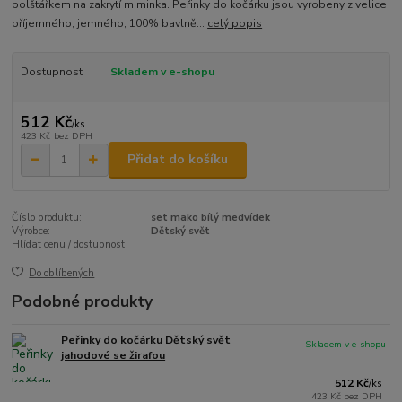
polštářkem na zakrytí miminka. Peřinky do kočárku jsou vyrobeny z velice
příjemného, jemného, 100% bavlně...
celý popis
Dostupnost
Skladem v e-shopu
512 Kč
/
ks
423 Kč
bez DPH
Přidat do košíku
Číslo produktu:
set mako bílý medvídek
Výrobce:
Dětský svět
Hlídat cenu / dostupnost
Do oblíbených
Podobné produkty
Peřinky do kočárku Dětský svět
Skladem v e-shopu
jahodové se žirafou
512 Kč
/
ks
423 Kč
bez DPH