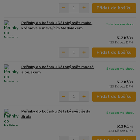
Přidat do košíku
Peřinky do kočárku Dětský svět mako,
Skladem v e-shopu
krémové s mávajícím Medvídkem
512 Kč
/
ks
423 Kč
bez DPH
Přidat do košíku
Peřinky do kočárku Dětský svět modré
Skladem v e-shopu
s pejskem
512 Kč
/
ks
423 Kč
bez DPH
Přidat do košíku
Peřinky do kočárku Dětský svět šedá
Skladem v e-shopu
žirafa
512 Kč
/
ks
423 Kč
bez DPH