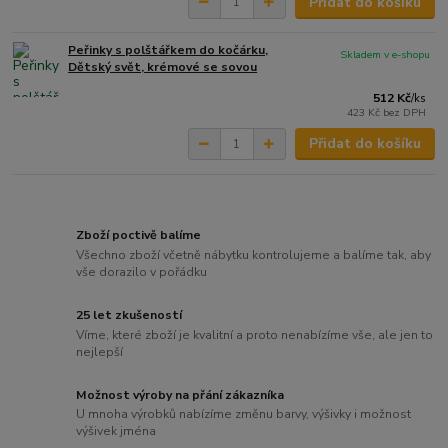
Přidat do košíku
Peřinky s polštářkem do kočárku,
Skladem v e-shopu
Dětský svět, krémové se sovou
512 Kč
/
ks
423 Kč
bez DPH
Přidat do košíku
Zboží poctivě balíme
Všechno zboží včetně nábytku kontrolujeme a balíme tak, aby
vše dorazilo v pořádku
25 let zkušeností
Víme, které zboží je kvalitní a proto nenabízíme vše, ale jen to
nejlepší
Možnost výroby na přání zákazníka
U mnoha výrobků nabízíme změnu barvy, výšivky i možnost
výšivek jména