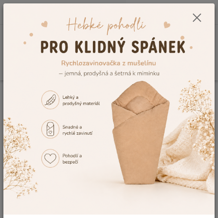
0
ks
CZK
+420 604 278 943
za
0,00 Kč
Menu
Hledat
Úvod
Doplňky a příslušenství ke kočárkům
Peřinky do kočárku
Peřinky s polštářkem do kočárku
Peřinky do kočárku Dětský svět bílé s
Medvídkem
Peřinky do kočárku Dětský svět
bílé s Medvídkem