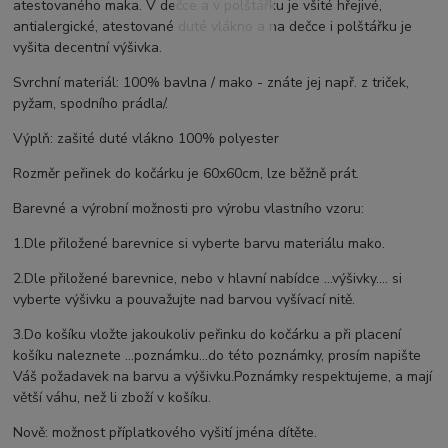
atestovaného maka. V dečce a v polštářku je všité hřejivé,
antialergické, atestované duté vlákno a na dečce i polštářku je
vyšita decentní výšivka.
Svrchní materiál: 100% bavlna / mako - znáte jej např. z triček,
pyžam, spodního prádla/.
Výplň: zašité duté vlákno 100% polyester
Rozměr peřinek do kočárku je 60x60cm, lze běžně prát.
Barevné a výrobní možnosti pro výrobu vlastního vzoru:
1.Dle přiložené barevnice si vyberte barvu materiálu mako.
2.Dle přiložené barevnice, nebo v hlavní nabídce ...výšivky.... si
vyberte výšivku a pouvažujte nad barvou vyšívací nitě.
3.Do košíku vložte jakoukoliv peřinku do kočárku a při placení
košíku naleznete ...poznámku...do této poznámky, prosím napište
Váš požadavek na barvu a výšivku.Poznámky respektujeme, a mají
větší váhu, než li zboží v košíku.
Nově: možnost příplatkového vyšití jména dítěte.