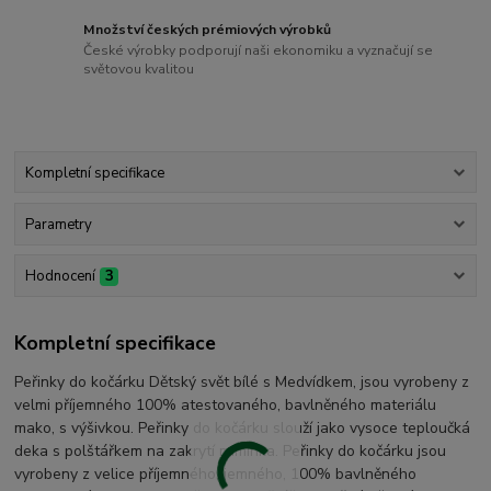
Množství českých prémiových výrobků
České výrobky podporují naši ekonomiku a vyznačují se
světovou kvalitou
Kompletní specifikace
Parametry
Hodnocení
3
Kompletní specifikace
Peřinky do kočárku Dětský svět bílé s Medvídkem, jsou vyrobeny z
velmi příjemného 100% atestovaného, bavlněného materiálu
mako, s výšivkou. Peřinky do kočárku slouží jako vysoce teploučká
deka s polštářkem na zakrytí miminka. Peřinky do kočárku jsou
vyrobeny z velice příjemného, jemného, 100% bavlněného