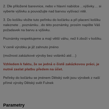
2. Dle přiložené barevnice, nebo v hlavní nabídce ...výšivky.... si
vyberte výšivku a pouvažujte nad barvou vyšívací nitě.
3. Do košíku vložte tuto peřinku do kočárku a při placení košíku
naleznete ...poznámku...do této poznámky, prosím napište Váš
požadavek na barvu a výšivku.
Poznámky respektujeme a mají větší váhu, než li zboží v košíku.
V ceně výrobku je již zahnuto jméno
(možnost zakázkové výroby bez volánků atd....)
Vzhledem k faktu, že se jedná o čistě zakázkovou práci, je
nutné zaslat platbu předem na účet.
Peřinky do kočárku se jménem Dětský svět jsou výrobek z naší
přímé výroby Dětský svět Fulnek
Parametry