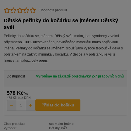
Ohodnotit produkt
Dětské peřinky do kočárku se jménem Dětský
svět
Peřinky do kočárku se jménem, Dětský svět, mako, jsou vyrobeny z velmi
příjemného 100% atestovaného, bavlněného materiálu mako s výšivkou
jména. Peřinky do kočárku se jménem, slouží jako vysoce teploučká deka s
polštářkem na zakrytí miminka v kočárku. V dečce a v polštářku je všité
hřejivé, antialer...
celý popis
Dostupnost
Vyrobíme na základě objednávky 2-7 pracovních dnů
578 Kč
/
ks
478 Kč
bez DPH
Přidat do košíku
Číslo produktu:
set mako jméno
Výrobce:
Dětský svět