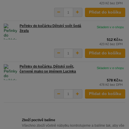
423 Kč
bez DPH
Přidat do košíku
Peřinky do kočárku Dětský svět šedá
Skladem v e-shopu
žirafa
512 Kč
/
ks
423 Kč
bez DPH
Přidat do košíku
Peřinky do kočárku, Dětský svět,
Skladem v e-shopu
červené mako se jménem Lucinka
578 Kč
/
ks
478 Kč
bez DPH
Přidat do košíku
Zboží poctivě balíme
Všechno zboží včetně nábytku kontrolujeme a balíme tak, aby vše