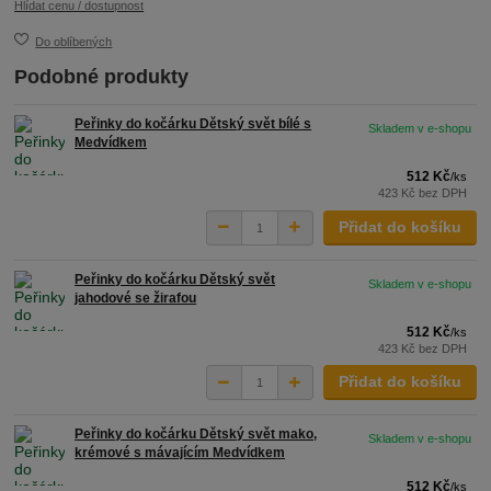
Hlídat cenu / dostupnost
Do oblíbených
Podobné produkty
Peřinky do kočárku Dětský svět bílé s
Skladem v e-shopu
Medvídkem
512 Kč
/
ks
423 Kč
bez DPH
Přidat do košíku
Peřinky do kočárku Dětský svět
Skladem v e-shopu
jahodové se žirafou
512 Kč
/
ks
423 Kč
bez DPH
Přidat do košíku
Peřinky do kočárku Dětský svět mako,
Skladem v e-shopu
krémové s mávajícím Medvídkem
512 Kč
/
ks