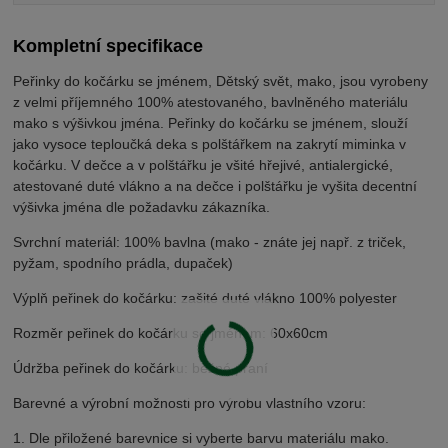
Kompletní specifikace
Peřinky do kočárku se jménem, Dětský svět, mako, jsou vyrobeny
z velmi příjemného 100% atestovaného, bavlněného materiálu
mako s výšivkou jména. Peřinky do kočárku se jménem, slouží
jako vysoce teploučká deka s polštářkem na zakrytí miminka v
kočárku. V dečce a v polštářku je všité hřejivé, antialergické,
atestované duté vlákno a na dečce i polštářku je vyšita decentní
výšivka jména dle požadavku zákazníka.
Svrchní materiál: 100% bavlna (mako - znáte jej např. z triček,
pyžam, spodního prádla, dupaček)
Výplň peřinek do kočárku: zašité duté vlákno 100% polyester
Rozměr peřinek do kočárku se jménem: 60x60cm
Údržba peřinek do kočárku: běžné praní
Barevné a výrobní možnosti pro výrobu vlastního vzoru:
1. Dle přiložené barevnice si vyberte barvu materiálu mako.