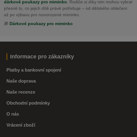
dárkové poukazy pro miminko
. Rodiče si díky nim mohou vybrat
přesně to, co jejich dítě právě potřebuje – od dětského oblečení
až po výbavu pro novorozené miminko.
🎁
Dárkové poukazy pro miminko
Informace pro zákazníky
Platby a bankovní spojení
Naše doprava
Naše recenze
Obchodní podmínky
O nás
Vrácení zboží