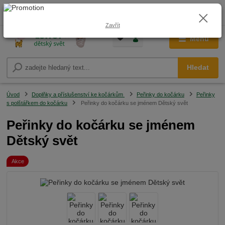
0
ks
CZK
+420 604 278 943
za
0,00 Kč
Zavřít
Menu
Hledat
Úvod
Doplňky a příslušenství ke kočárkům
Peřinky do kočárku
Peřinky
s polštářkem do kočárku
Peřinky do kočárku se jménem Dětský svět
Peřinky do kočárku se jménem
Dětský svět
Akce