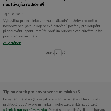
dětské osušky s kapucí
nastávající rodiče 👶
10
.
03
.
2026
Výbavička pro miminko zahrnuje základní potřeby pro péči o
novorozence, jako je kojenecké oblečení, potřeby pro koupání,
přebalování i spaní. Pomůže rodičům připravit vše důležité ještě
před narozením dítěte.
celý článek
strana
z 1
Tip na dárek pro novorozené miminko 👶
Při výběru dětské výbavy, jako jsou froté osušky, oblečení nebo
praktické doplňky pro miminka, mnoho zákazníků hledá také
dárek k narození miminka
. Pokud si nejste jistí velikostí, barvou