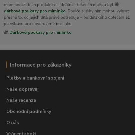
nebo konkrétním produktem, ideálním řešením mohou být
🎁
dárkové poukazy pro miminko
. Rodiče si díky nim mohou vybrat
přesně to, co jejich dítě právě potřebuje – od dětského oblečení až
po výbavu pro novorozené miminko.
🎁
Dárkové poukazy pro miminko
Informace pro zákazníky
Platby a bankovní spojení
Naše doprava
Naše recenze
Obchodní podmínky
O nás
Vrácení zboží