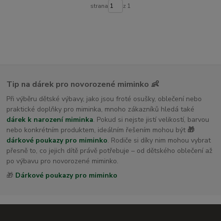
dětské osušky s kapucí
strana
z 1
Tip na dárek pro novorozené miminko 👶
Při výběru dětské výbavy, jako jsou froté osušky, oblečení nebo
praktické doplňky pro miminka, mnoho zákazníků hledá také
dárek k narození miminka
. Pokud si nejste jistí velikostí, barvou
nebo konkrétním produktem, ideálním řešením mohou být
🎁
dárkové poukazy pro miminko
. Rodiče si díky nim mohou vybrat
přesně to, co jejich dítě právě potřebuje – od dětského oblečení až
po výbavu pro novorozené miminko.
🎁
Dárkové poukazy pro miminko