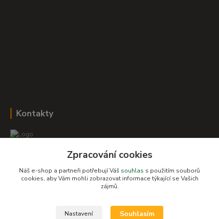
Kontakty
Zpracování cookies
Romana Šebestová
+420 604 278 943
Náš e-shop a partneři potřebují Váš
souhlas
s použitím souborů
cookies, aby Vám mohli zobrazovat informace týkající se Vašich
zájmů.
obchod-detskysvet@seznam.cz
Souhlasím
Nastavení