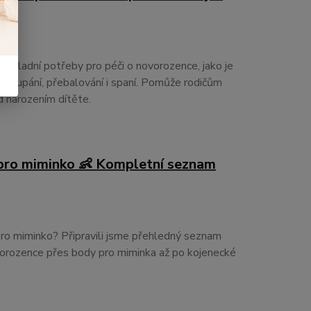
základní potřeby pro péči o novorozence, jako je
 koupání, přebalování i spaní. Pomůže rodičům
d narozením dítěte.
 pro miminko 👶 Kompletní seznam
pro miminko? Připravili jsme přehledný seznam
vorozence přes body pro miminka až po kojenecké