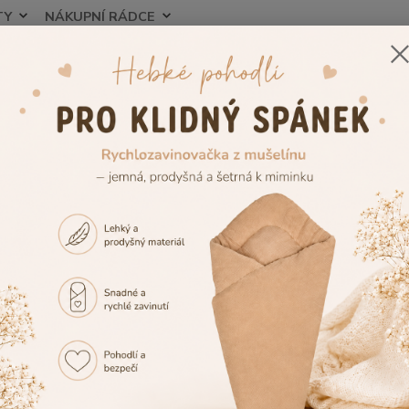
TY
NÁKUPNÍ RÁDCE
Nevíte
Hledat
+420
Blog
ovější články
Výbavička pro miminko 