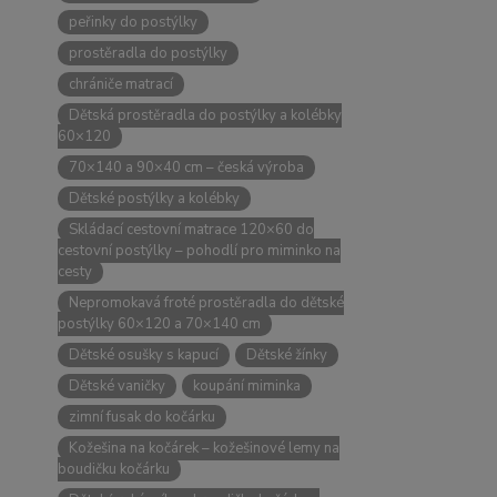
peřinky do postýlky
prostěradla do postýlky
chrániče matrací
Dětská prostěradla do postýlky a kolébky
60×120
70×140 a 90×40 cm – česká výroba
Dětské postýlky a kolébky
Skládací cestovní matrace 120×60 do
cestovní postýlky – pohodlí pro miminko na
cesty
Nepromokavá froté prostěradla do dětské
postýlky 60×120 a 70×140 cm
Dětské osušky s kapucí
Dětské žínky
Dětské vaničky
koupání miminka
zimní fusak do kočárku
Kožešina na kočárek – kožešinové lemy na
boudičku kočárku