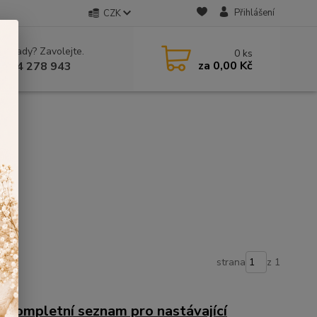
Přihlášení
CZK
 si rady? Zavolejte.
0
ks
za
0,00 Kč
 604 278 943
strana
z 1
– kompletní seznam pro nastávající