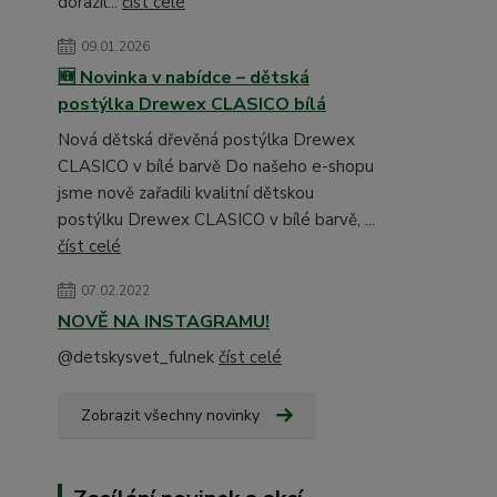
dorazil...
číst celé
09.01.2026
🆕 Novinka v nabídce – dětská
postýlka Drewex CLASICO bílá
Nová dětská dřevěná postýlka Drewex
CLASICO v bílé barvě Do našeho e-shopu
jsme nově zařadili kvalitní dětskou
postýlku Drewex CLASICO v bílé barvě, ...
číst celé
07.02.2022
NOVĚ NA INSTAGRAMU!
@detskysvet_fulnek
číst celé
Zobrazit všechny novinky