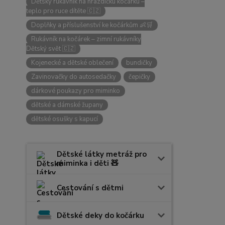
Dětský rukávník na hrazdičku kočárku –
teplo pro ruce dítěte 🇨🇿
Doplňky a příslušenství ke kočárkům 👶🛒
Rukávník na kočárek – zimní rukávníky
Dětský svět 🇨🇿
Kojenecké a dětské oblečení
bundičky
Zavinovačky do autosedačky
čepičky
dárkové poukazy pro miminko
dětské a dámské župany
dětské osušky s kapucí
Dětské látky metráž pro
miminka i děti 🧸
Cestování s dětmi
Dětské deky do kočárku