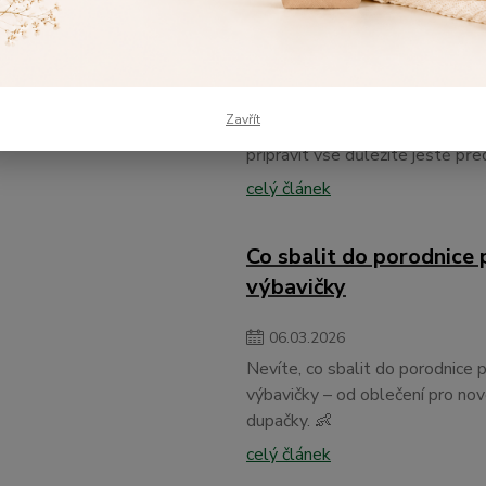
rodiče 👶
10
.
03
.
2026
Výbavička pro miminko zahrnuje 
Zavřít
kojenecké oblečení, potřeby pro
připravit vše důležité ještě pře
celý článek
Co sbalit do porodnice
výbavičky
06
.
03
.
2026
Nevíte, co sbalit do porodnice 
výbavičky – od oblečení pro no
dupačky. 👶
celý článek