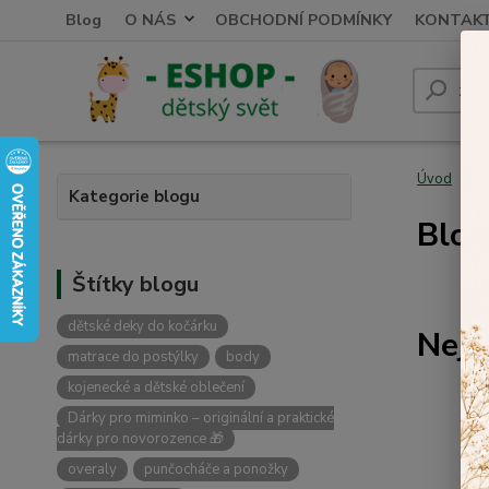
Blog
O NÁS
OBCHODNÍ PODMÍNKY
KONTAK
Úvod
Kategorie blogu
Blog
Štítky blogu
dětské deky do kočárku
Nejn
matrace do postýlky
body
kojenecké a dětské oblečení
Dárky pro miminko – originální a praktické
dárky pro novorozence 🎁
overaly
punčocháče a ponožky