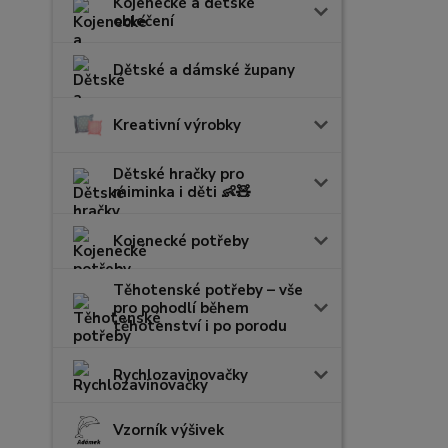
Kojenecké a dětské
oblečení
Dětské a dámské župany
Kreativní výrobky
Dětské hračky pro
miminka i děti 👶🧸
Kojenecké potřeby
Těhotenské potřeby – vše
pro pohodlí během
těhotenství i po porodu
Rychlozavinovačky
Vzorník výšivek