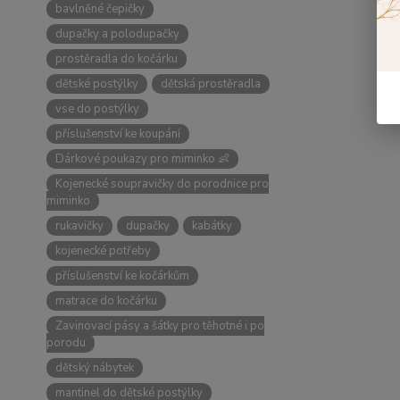
bavlněné čepičky
dupačky a polodupačky
prostěradla do kočárku
dětské postýlky
dětská prostěradla
vse do postýlky
příslušenství ke koupání
Dárkové poukazy pro miminko 👶
Kojenecké soupravičky do porodnice pro
miminko
rukavičky
dupačky
kabátky
kojenecké potřeby
příslušenství ke kočárkům
matrace do kočárku
Zavinovací pásy a šátky pro těhotné i po
porodu
dětský nábytek
mantinel do dětské postýlky