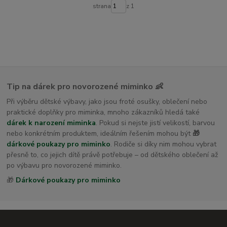
dětské osušky s kapucí
strana
z 1
Tip na dárek pro novorozené miminko 👶
Při výběru dětské výbavy, jako jsou froté osušky, oblečení nebo
praktické doplňky pro miminka, mnoho zákazníků hledá také
dárek k narození miminka
. Pokud si nejste jistí velikostí, barvou
nebo konkrétním produktem, ideálním řešením mohou být
🎁
dárkové poukazy pro miminko
. Rodiče si díky nim mohou vybrat
přesně to, co jejich dítě právě potřebuje – od dětského oblečení až
po výbavu pro novorozené miminko.
🎁
Dárkové poukazy pro miminko