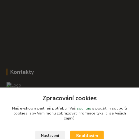
Kontakty
Zpracování cookies
Romana Šebestová
+420 604 278 943
Náš e-shop a partneři potřebují Váš
souhlas
s použitím souborů
cookies, aby Vám mohli zobrazovat informace týkající se Vašich
zájmů.
obchod-detskysvet@seznam.cz
Souhlasím
Nastavení