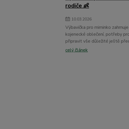
rodiče 👶
10
.
03
.
2026
Výbavička pro miminko zahrnuje 
kojenecké oblečení, potřeby pro
připravit vše důležité ještě pře
celý článek