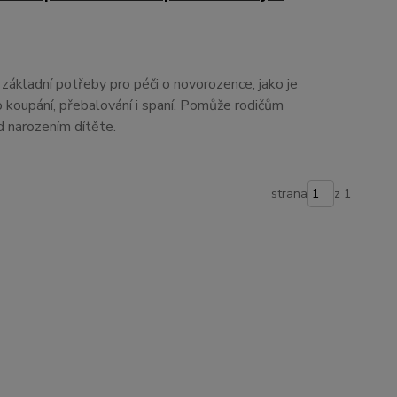
základní potřeby pro péči o novorozence, jako je
 koupání, přebalování i spaní. Pomůže rodičům
d narozením dítěte.
strana
z 1