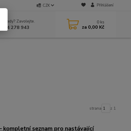
Přihlášení
CZK
 si rady? Zavolejte.
0
ks
za
0,00 Kč
 604 278 943
strana
z 1
– kompletní seznam pro nastávající