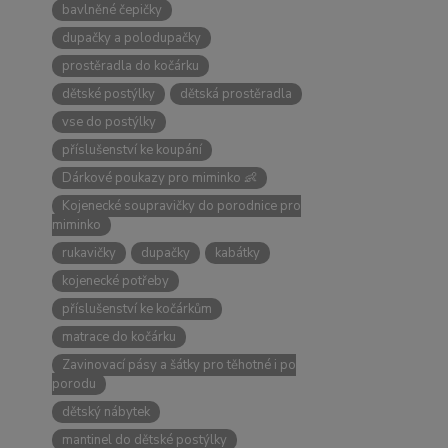
bavlněné čepičky
dupačky a polodupačky
prostěradla do kočárku
dětské postýlky
dětská prostěradla
vse do postýlky
příslušenství ke koupání
Dárkové poukazy pro miminko 👶
Kojenecké soupravičky do porodnice pro
miminko
rukavičky
dupačky
kabátky
kojenecké potřeby
příslušenství ke kočárkům
matrace do kočárku
Zavinovací pásy a šátky pro těhotné i po
porodu
dětský nábytek
mantinel do dětské postýlky