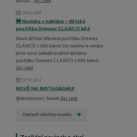
dorazil...
číst celé
09.01.2026
🆕 Novinka v nabídce – dětská
postýlka Drewex CLASICO bílá
Nová dětská dřevěná postýlka Drewex
CLASICO v bílé barvě Do našeho e-shopu
jsme nově zařadili kvalitní dětskou
postýlku Drewex CLASICO v bílé barvě, ...
číst celé
07.02.2022
NOVĚ NA INSTAGRAMU!
@detskysvet_fulnek
číst celé
Zobrazit všechny novinky