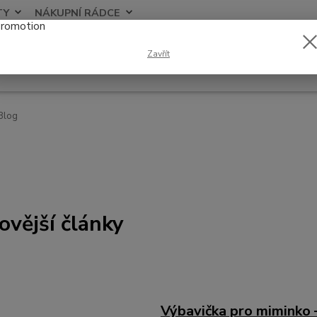
TY
NÁKUPNÍ RÁDCE
Nevíte
Zavřít
Hledat
+420
Blog
ovější články
Výbavička pro miminko 