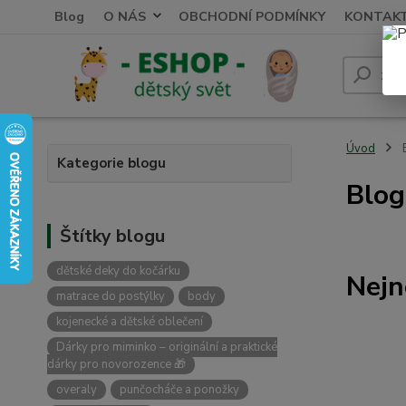
Blog
O NÁS
OBCHODNÍ PODMÍNKY
KONTAK
Úvod
Kategorie blogu
Blog
Štítky blogu
dětské deky do kočárku
Nejn
matrace do postýlky
body
kojenecké a dětské oblečení
Dárky pro miminko – originální a praktické
dárky pro novorozence 🎁
overaly
punčocháče a ponožky