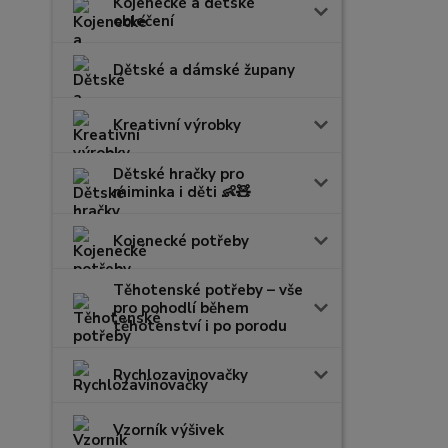
Kojenecké a dětské
oblečení
Dětské a dámské župany
Kreativní výrobky
Dětské hračky pro
miminka i děti 👶🧸
Kojenecké potřeby
Těhotenské potřeby – vše
pro pohodlí během
těhotenství i po porodu
Rychlozavinovačky
Vzorník výšivek