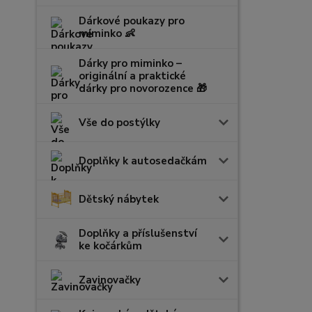
Dárkové poukazy pro
miminko 👶
Dárky pro miminko –
originální a praktické
dárky pro novorozence 🎁
Vše do postýlky
Doplňky k autosedačkám
Dětský nábytek
Doplňky a příslušenství
ke kočárkům
Zavinovačky