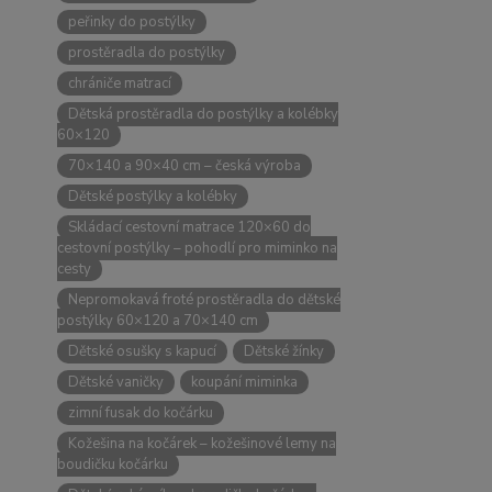
peřinky do postýlky
prostěradla do postýlky
chrániče matrací
Dětská prostěradla do postýlky a kolébky
60×120
70×140 a 90×40 cm – česká výroba
Dětské postýlky a kolébky
Skládací cestovní matrace 120×60 do
cestovní postýlky – pohodlí pro miminko na
cesty
Nepromokavá froté prostěradla do dětské
postýlky 60×120 a 70×140 cm
Dětské osušky s kapucí
Dětské žínky
Dětské vaničky
koupání miminka
zimní fusak do kočárku
Kožešina na kočárek – kožešinové lemy na
boudičku kočárku