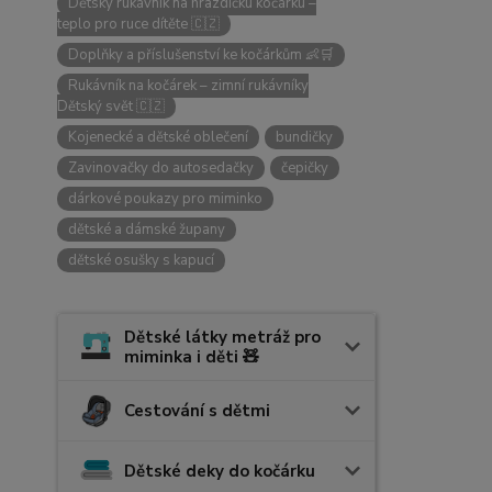
Dětský rukávník na hrazdičku kočárku –
teplo pro ruce dítěte 🇨🇿
Doplňky a příslušenství ke kočárkům 👶🛒
Rukávník na kočárek – zimní rukávníky
Dětský svět 🇨🇿
Kojenecké a dětské oblečení
bundičky
Zavinovačky do autosedačky
čepičky
dárkové poukazy pro miminko
dětské a dámské župany
dětské osušky s kapucí
Dětské látky metráž pro
miminka i děti 🧸
Cestování s dětmi
Dětské deky do kočárku