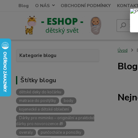
Blog
O NÁS
OBCHODNÍ PODMÍNKY
KONTAK
Úvod
Kategorie blogu
Blog
Štítky blogu
dětské deky do kočárku
Nejn
matrace do postýlky
body
kojenecké a dětské oblečení
Dárky pro miminko – originální a praktické
dárky pro novorozence 🎁
overaly
punčocháče a ponožky