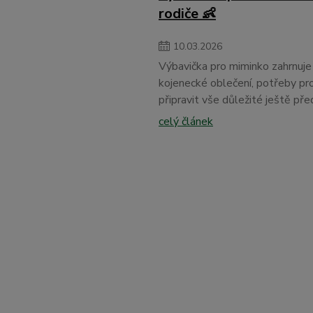
rodiče 👶
10
.
03
.
2026
Výbavička pro miminko zahrnuje 
kojenecké oblečení, potřeby pro
připravit vše důležité ještě pře
celý článek