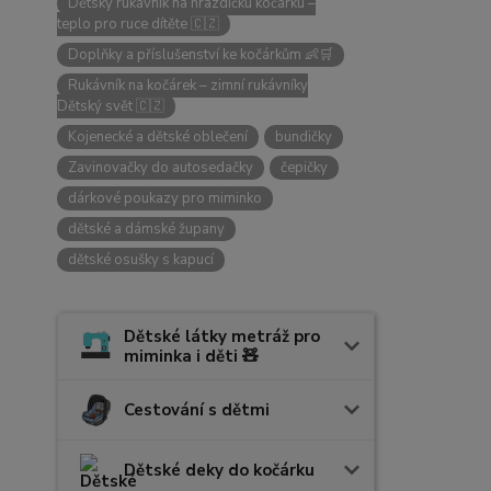
Dětský rukávník na hrazdičku kočárku –
teplo pro ruce dítěte 🇨🇿
Doplňky a příslušenství ke kočárkům 👶🛒
Rukávník na kočárek – zimní rukávníky
Dětský svět 🇨🇿
Kojenecké a dětské oblečení
bundičky
Zavinovačky do autosedačky
čepičky
dárkové poukazy pro miminko
dětské a dámské župany
dětské osušky s kapucí
Dětské látky metráž pro
miminka i děti 🧸
Cestování s dětmi
Dětské deky do kočárku