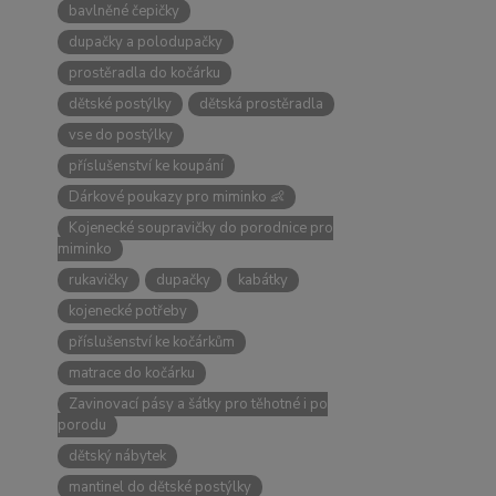
bavlněné čepičky
dupačky a polodupačky
prostěradla do kočárku
dětské postýlky
dětská prostěradla
vse do postýlky
příslušenství ke koupání
Dárkové poukazy pro miminko 👶
Kojenecké soupravičky do porodnice pro
miminko
rukavičky
dupačky
kabátky
kojenecké potřeby
příslušenství ke kočárkům
matrace do kočárku
Zavinovací pásy a šátky pro těhotné i po
porodu
dětský nábytek
mantinel do dětské postýlky