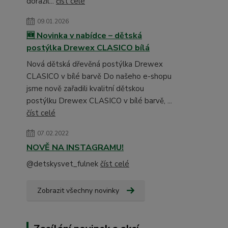
dorazil...
číst celé
09.01.2026
🆕 Novinka v nabídce – dětská
postýlka Drewex CLASICO bílá
Nová dětská dřevěná postýlka Drewex
CLASICO v bílé barvě Do našeho e-shopu
jsme nově zařadili kvalitní dětskou
postýlku Drewex CLASICO v bílé barvě, ...
číst celé
07.02.2022
NOVĚ NA INSTAGRAMU!
@detskysvet_fulnek
číst celé
Zobrazit všechny novinky