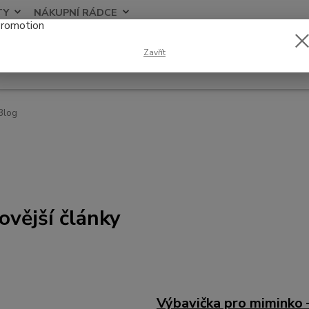
TY
NÁKUPNÍ RÁDCE
Nevíte
Zavřít
Hledat
+420
Blog
ovější články
Výbavička pro miminko 