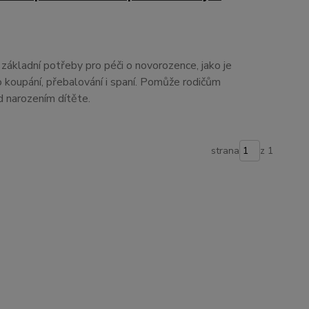
základní potřeby pro péči o novorozence, jako je
 koupání, přebalování i spaní. Pomůže rodičům
d narozením dítěte.
strana
z 1