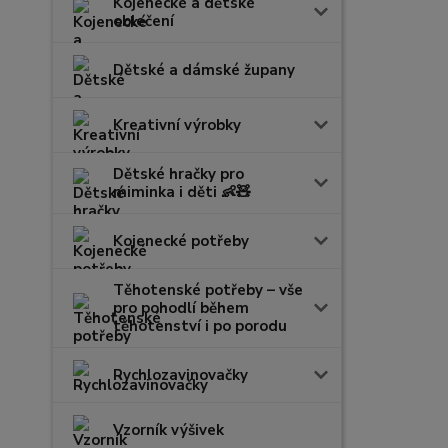
Kojenecké a dětské
oblečení
Dětské a dámské župany
Kreativní výrobky
Dětské hračky pro
miminka i děti 👶🧸
Kojenecké potřeby
Těhotenské potřeby – vše
pro pohodlí během
těhotenství i po porodu
Rychlozavinovačky
Vzorník výšivek