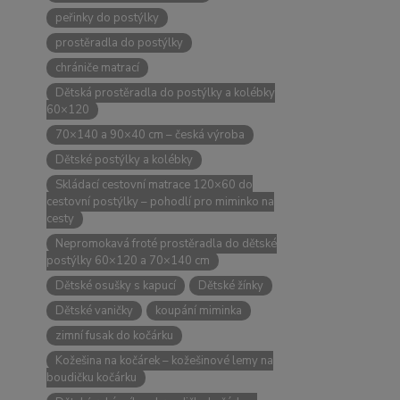
peřinky do postýlky
prostěradla do postýlky
chrániče matrací
Dětská prostěradla do postýlky a kolébky
60×120
70×140 a 90×40 cm – česká výroba
Dětské postýlky a kolébky
Skládací cestovní matrace 120×60 do
cestovní postýlky – pohodlí pro miminko na
cesty
Nepromokavá froté prostěradla do dětské
postýlky 60×120 a 70×140 cm
Dětské osušky s kapucí
Dětské žínky
Dětské vaničky
koupání miminka
zimní fusak do kočárku
Kožešina na kočárek – kožešinové lemy na
boudičku kočárku