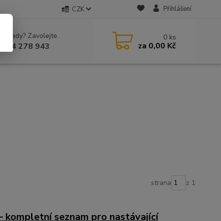
Přihlášení
CZK
 si rady? Zavolejte.
0
ks
za
0,00 Kč
 604 278 943
strana
z 1
– kompletní seznam pro nastávající