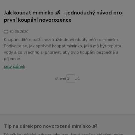
dětské osušky s kapucí
Jak koupat miminko 👶 – jednoduchý návod pro
první koupání novorozence
31
.
05
.
2020
Koupání dítěte patří mezi každodenní rituály péče o miminko.
Podívejte se, jak správně koupat miminko, jaká má být teplota
vody a co všechno si připravit, aby bylo koupání bezpečné a
příjemné.
celý článek
strana
z 1
Tip na dárek pro novorozené miminko 👶
Při výběru dětské výbavy, jako jsou froté osušky, oblečení nebo