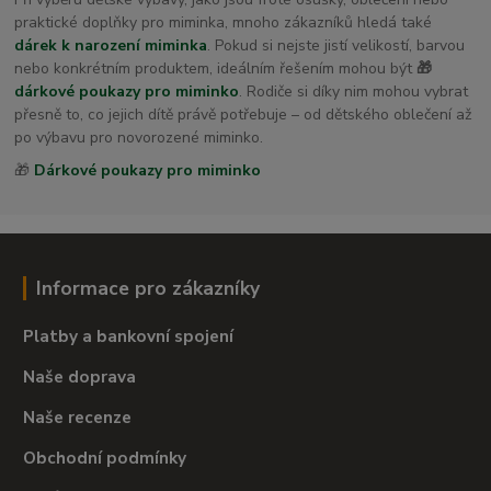
praktické doplňky pro miminka, mnoho zákazníků hledá také
dárek k narození miminka
. Pokud si nejste jistí velikostí, barvou
nebo konkrétním produktem, ideálním řešením mohou být
🎁
dárkové poukazy pro miminko
. Rodiče si díky nim mohou vybrat
přesně to, co jejich dítě právě potřebuje – od dětského oblečení až
po výbavu pro novorozené miminko.
🎁
Dárkové poukazy pro miminko
Informace pro zákazníky
Platby a bankovní spojení
Naše doprava
Naše recenze
Obchodní podmínky