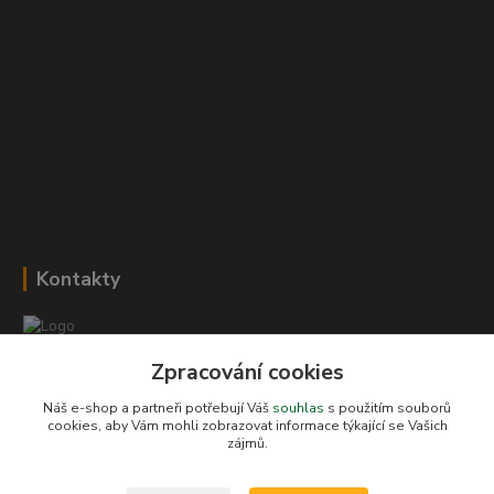
Kontakty
Zpracování cookies
Romana Šebestová
+420 604 278 943
Náš e-shop a partneři potřebují Váš
souhlas
s použitím souborů
cookies, aby Vám mohli zobrazovat informace týkající se Vašich
zájmů.
obchod-detskysvet@seznam.cz