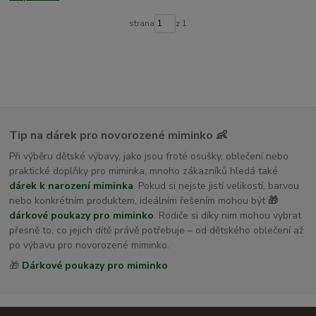
dětské osušky s kapucí
strana
z 1
Tip na dárek pro novorozené miminko 👶
Při výběru dětské výbavy, jako jsou froté osušky, oblečení nebo
praktické doplňky pro miminka, mnoho zákazníků hledá také
dárek k narození miminka
. Pokud si nejste jistí velikostí, barvou
nebo konkrétním produktem, ideálním řešením mohou být
🎁
dárkové poukazy pro miminko
. Rodiče si díky nim mohou vybrat
přesně to, co jejich dítě právě potřebuje – od dětského oblečení až
po výbavu pro novorozené miminko.
🎁
Dárkové poukazy pro miminko