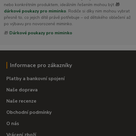
dětské osušky s kapucí
nebo konkrétním produktem, ideálním řešením mohou být
🎁
dárkové poukazy pro miminko
. Rodiče si díky nim mohou vybrat
přesně to, co jejich dítě právě potřebuje – od dětského oblečení až
po výbavu pro novorozené miminko.
🎁
Dárkové poukazy pro miminko
Informace pro zákazníky
Platby a bankovní spojení
Naše doprava
Naše recenze
Obchodní podmínky
O nás
Vrácení zboží