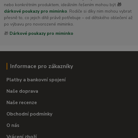
dětské osušky s kapucí
nebo konkrétním produktem, ideálním řešením mohou být
🎁
dárkové poukazy pro miminko
. Rodiče si díky nim mohou vybrat
přesně to, co jejich dítě právě potřebuje – od dětského oblečení až
po výbavu pro novorozené miminko.
🎁
Dárkové poukazy pro miminko
Informace pro zákazníky
Platby a bankovní spojení
Naše doprava
Naše recenze
Obchodní podmínky
O nás
Vrácení zboží