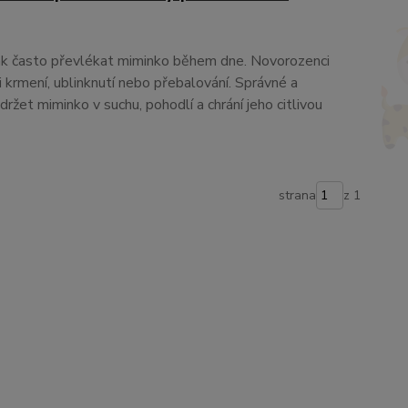
jak často převlékat miminko během dne. Novorozenci
i krmení, ublinknutí nebo přebalování. Správné a
ržet miminko v suchu, pohodlí a chrání jeho citlivou
strana
z 1