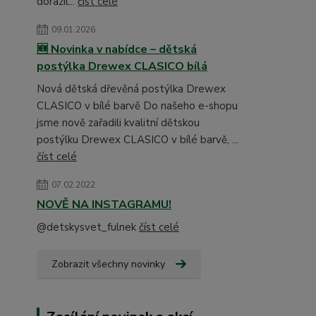
dorazil...
číst celé
09.01.2026
🆕 Novinka v nabídce – dětská
postýlka Drewex CLASICO bílá
Nová dětská dřevěná postýlka Drewex
CLASICO v bílé barvě Do našeho e-shopu
jsme nově zařadili kvalitní dětskou
postýlku Drewex CLASICO v bílé barvě, ...
číst celé
07.02.2022
NOVĚ NA INSTAGRAMU!
@detskysvet_fulnek
číst celé
Zobrazit všechny novinky