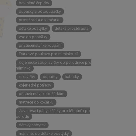
bavlněné čepičky
dupačky a polodupačky
prostěradla do kočárku
dětské postýlky
dětská prostěradla
vse do postýlky
příslušenství ke koupání
Dárkové poukazy pro miminko 👶
Kojenecké soupravičky do porodnice pro
miminko
rukavičky
dupačky
kabátky
kojenecké potřeby
příslušenství ke kočárkům
matrace do kočárku
Zavinovací pásy a šátky pro těhotné i po
porodu
dětský nábytek
mantinel do dětské postýlky