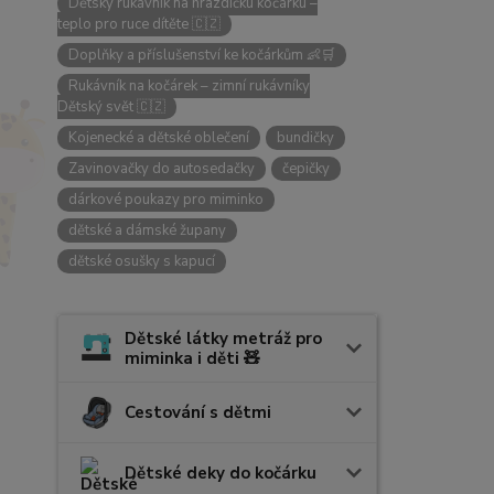
Dětský rukávník na hrazdičku kočárku –
teplo pro ruce dítěte 🇨🇿
Doplňky a příslušenství ke kočárkům 👶🛒
Rukávník na kočárek – zimní rukávníky
Dětský svět 🇨🇿
Kojenecké a dětské oblečení
bundičky
Zavinovačky do autosedačky
čepičky
dárkové poukazy pro miminko
dětské a dámské župany
dětské osušky s kapucí
Dětské látky metráž pro
miminka i děti 🧸
Cestování s dětmi
Dětské deky do kočárku