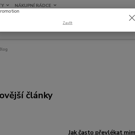
TY
NÁKUPNÍ RÁDCE
Nevíte
Zavřít
Hledat
+420
Blog
ovější články
Jak často převlékat mim