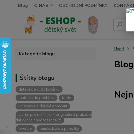
Blog
O NÁS
OBCHODNÍ PODMÍNKY
KONTAK
Úvod
Kategorie blogu
Blog
Štítky blogu
dětské deky do kočárku
Nejn
matrace do postýlky
body
kojenecké a dětské oblečení
Dárky pro miminko – originální a praktické
dárky pro novorozence 🎁
overaly
punčocháče a ponožky