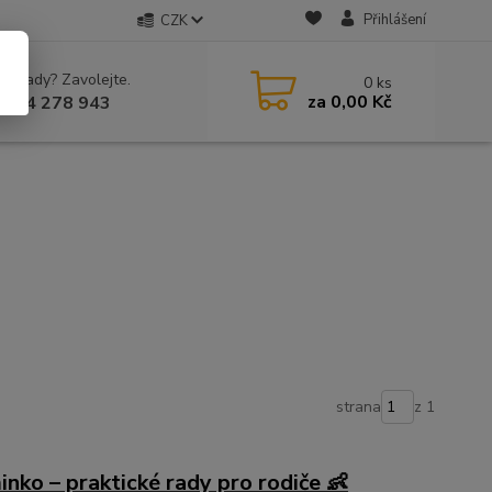
Přihlášení
CZK
 si rady? Zavolejte.
0
ks
za
0,00 Kč
 604 278 943
strana
z 1
inko – praktické rady pro rodiče 👶