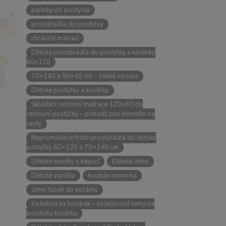
peřinky do postýlky
prostěradla do postýlky
chrániče matrací
Dětská prostěradla do postýlky a kolébky
60×120
70×140 a 90×40 cm – česká výroba
Dětské postýlky a kolébky
Skládací cestovní matrace 120×60 do
cestovní postýlky – pohodlí pro miminko na
cesty
Nepromokavá froté prostěradla do dětské
postýlky 60×120 a 70×140 cm
Dětské osušky s kapucí
Dětské žínky
Dětské vaničky
koupání miminka
zimní fusak do kočárku
Kožešina na kočárek – kožešinové lemy na
boudičku kočárku