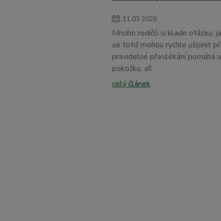
11
.
03
.
2026
Mnoho rodičů si klade otázku, 
se totiž mohou rychle ušpinit př
pravidelné převlékání pomáhá ud
pokožku. 👶
celý článek