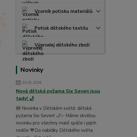
Vzorník potisku materiálů
Potisk dětského textilu
Výprodej dětského zboží
Novinky
23.01.2026
Nová dětská pyžama Six Seven jsou
tady! 🌙
🆕 Novinka v Dětském světě: dětská
pyžama Six Seven! 🌙✨ Máme skvělou
novinku pro všechny malé spáče i jejich
rodiče 💙Do nabídky Dětského světa