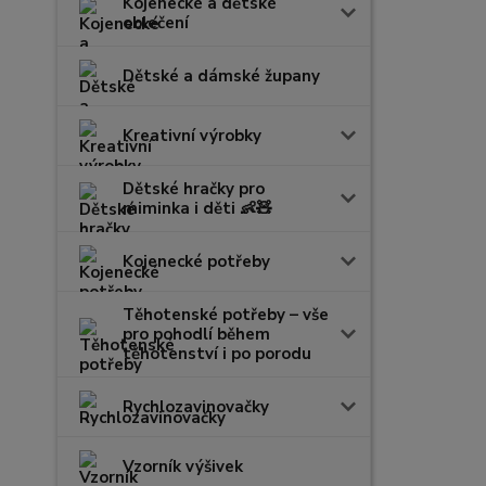
Kojenecké a dětské
oblečení
Dětské a dámské župany
Kreativní výrobky
Dětské hračky pro
miminka i děti 👶🧸
Kojenecké potřeby
Těhotenské potřeby – vše
pro pohodlí během
těhotenství i po porodu
Rychlozavinovačky
Vzorník výšivek