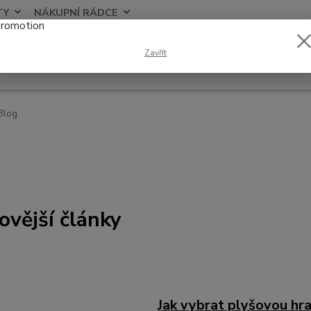
TY
NÁKUPNÍ RÁDCE
Nevíte
Zavřít
Hledat
+420
Blog
ovější články
Jak vybrat plyšovou hr