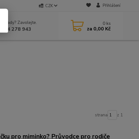
Přihlášení
CZK
 si rady? Zavolejte.
0
ks
za
0,00 Kč
 604 278 943
strana
z 1
ačku pro miminko? Průvodce pro rodiče