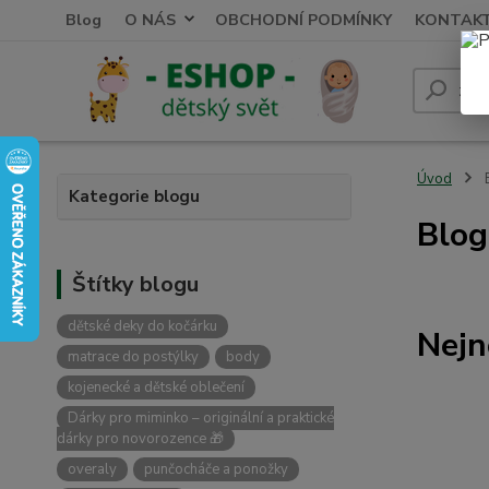
Blog
O NÁS
OBCHODNÍ PODMÍNKY
KONTAK
Úvod
Kategorie blogu
Blog
Štítky blogu
dětské deky do kočárku
Nejn
matrace do postýlky
body
kojenecké a dětské oblečení
Dárky pro miminko – originální a praktické
dárky pro novorozence 🎁
overaly
punčocháče a ponožky