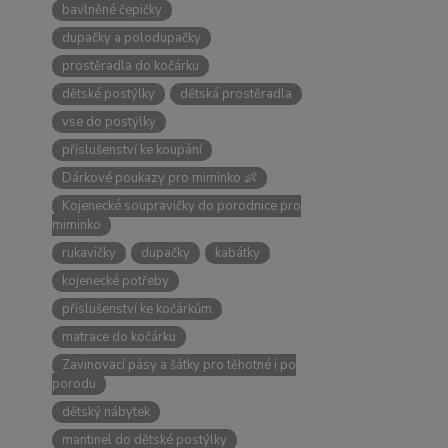
bavlněné čepičky
dupačky a polodupačky
prostěradla do kočárku
dětské postýlky
dětská prostěradla
vse do postýlky
příslušenství ke koupání
Dárkové poukazy pro miminko 👶
Kojenecké soupravičky do porodnice pro
miminko
rukavičky
dupačky
kabátky
kojenecké potřeby
příslušenství ke kočárkům
matrace do kočárku
Zavinovací pásy a šátky pro těhotné i po
porodu
dětský nábytek
mantinel do dětské postýlky