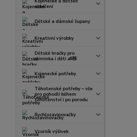
Kojenecké a dětské
oblečení
Dětské a dámské župany
Kreativní výrobky
Dětské hračky pro
miminka i děti 👶🧸
Kojenecké potřeby
Těhotenské potřeby – vše
pro pohodlí během
těhotenství i po porodu
Rychlozavinovačky
Vzorník výšivek