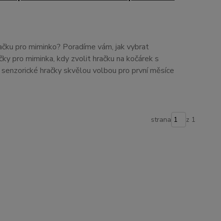
ačku pro miminko? Poradíme vám, jak vybrat
čky pro miminka, kdy zvolit hračku na kočárek s
o senzorické hračky skvělou volbou pro první měsíce
strana
z 1