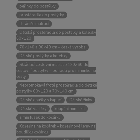
peřinky do postýlky
prostěradla do postýlky
chrániče matrací
Dětská prostěradla do postýlky a kolébky
60×120
70×140 a 90×40 cm – česká výroba
Dětské postýlky a kolébky
Skládací cestovní matrace 120×60 do
cestovní postýlky – pohodlí pro miminko na
cesty
Nepromokavá froté prostěradla do dětské
postýlky 60×120 a 70×140 cm
Dětské osušky s kapucí
Dětské žínky
Dětské vaničky
koupání miminka
zimní fusak do kočárku
Kožešina na kočárek – kožešinové lemy na
boudičku kočárku