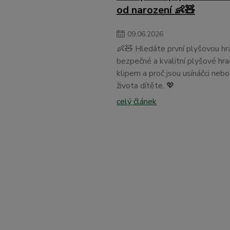
od narození 👶🧸
09
.
06
.
2026
👶🧸 Hledáte první plyšovou hr
bezpečné a kvalitní plyšové hra
klipem a proč jsou usínáčci neb
života dítěte. 💖
celý článek