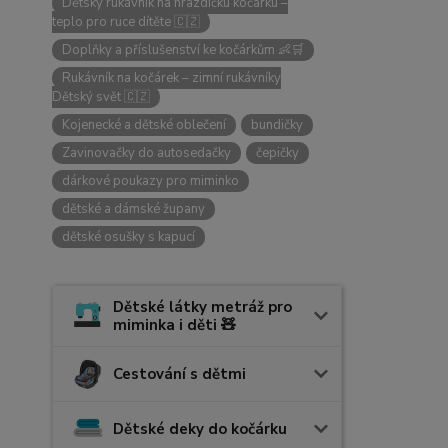
Dětský rukávník na hrazdičku kočárku –
teplo pro ruce dítěte 🇨🇿
Doplňky a příslušenství ke kočárkům 👶🛒
Rukávník na kočárek – zimní rukávníky
Dětský svět 🇨🇿
Kojenecké a dětské oblečení
bundičky
Zavinovačky do autosedačky
čepičky
dárkové poukazy pro miminko
dětské a dámské župany
dětské osušky s kapucí
Dětské látky metráž pro
miminka i děti 🧸
Cestování s dětmi
Dětské deky do kočárku