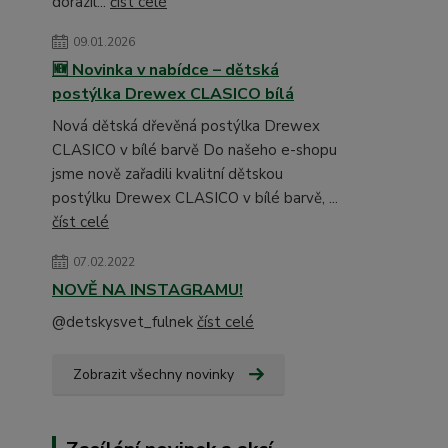
dorazil...
číst celé
09.01.2026
🆕 Novinka v nabídce – dětská
postýlka Drewex CLASICO bílá
Nová dětská dřevěná postýlka Drewex
CLASICO v bílé barvě Do našeho e-shopu
jsme nově zařadili kvalitní dětskou
postýlku Drewex CLASICO v bílé barvě, ...
číst celé
07.02.2022
NOVĚ NA INSTAGRAMU!
@detskysvet_fulnek
číst celé
Zobrazit všechny novinky