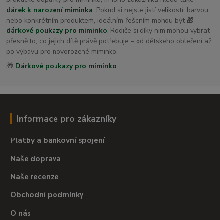
dárek k narození miminka
. Pokud si nejste jistí velikostí, barvou
nebo konkrétním produktem, ideálním řešením mohou být
🎁
dárkové poukazy pro miminko
. Rodiče si díky nim mohou vybrat
přesně to, co jejich dítě právě potřebuje – od dětského oblečení až
po výbavu pro novorozené miminko.
🎁
Dárkové poukazy pro miminko
Informace pro zákazníky
Platby a bankovní spojení
Naše doprava
Naše recenze
Obchodní podmínky
O nás