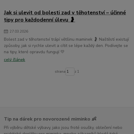
dětské osušky s kapucí
Jak si ulevit od bolesti zad v těhotenství – účinné
tipy pro každodenní úlevu 🤰
27
.
03
.
2026
Bolest zad v těhotenství trápí většinu maminek 🤰 Naštěstí existují
způsoby, jak si rychle ulevit a cítit se lépe každý den. Podívejte se
na tipy, které opravdu fungují 💛
celý článek
strana
z 1
Tip na dárek pro novorozené miminko 👶
Při výběru dětské výbavy, jako jsou froté osušky, oblečení nebo
praktické doplňky pro miminka, mnoho zákazníků hledá také