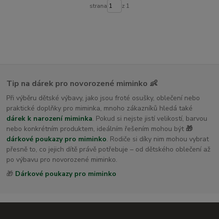
dětské osušky s kapucí
strana
z 1
Tip na dárek pro novorozené miminko 👶
Při výběru dětské výbavy, jako jsou froté osušky, oblečení nebo
praktické doplňky pro miminka, mnoho zákazníků hledá také
dárek k narození miminka
. Pokud si nejste jistí velikostí, barvou
nebo konkrétním produktem, ideálním řešením mohou být
🎁
dárkové poukazy pro miminko
. Rodiče si díky nim mohou vybrat
přesně to, co jejich dítě právě potřebuje – od dětského oblečení až
po výbavu pro novorozené miminko.
🎁
Dárkové poukazy pro miminko