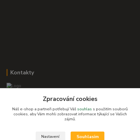
Kontakty
Zpracování cookies
Romana Šebestová
+420 604 278 943
Náš e-shop a partneři potřebují Váš
souhlas
s použitím souborů
cookies, aby Vám mohli zobrazovat informace týkající se Vašich
zájmů.
obchod-detskysvet@seznam.cz
Souhlasím
Nastavení