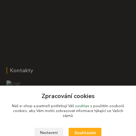
Kontakty
Zpracování cookies
Romana Šebestová
+420 604 278 943
Náš e-shop a partneři potřebují Váš
souhlas
s použitím souborů
cookies, aby Vám mohli zobrazovat informace týkající se Vašich
zájmů.
obchod-detskysvet@seznam.cz
Souhlasím
Nastavení