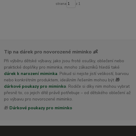
dětské osušky s kapucí
strana
z 1
Tip na dárek pro novorozené miminko 👶
Při výběru dětské výbavy, jako jsou froté osušky, oblečení nebo
praktické doplňky pro miminka, mnoho zákazníků hledá také
dárek k narození miminka
. Pokud si nejste jistí velikostí, barvou
nebo konkrétním produktem, ideálním řešením mohou být
🎁
dárkové poukazy pro miminko
. Rodiče si díky nim mohou vybrat
přesně to, co jejich dítě právě potřebuje – od dětského oblečení až
po výbavu pro novorozené miminko.
🎁
Dárkové poukazy pro miminko