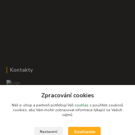
Kontakty
Zpracování cookies
Romana Šebestová
+420 604 278 943
Náš e-shop a partneři potřebují Váš
souhlas
s použitím souborů
cookies, aby Vám mohli zobrazovat informace týkající se Vašich
zájmů.
obchod-detskysvet@seznam.cz
Souhlasím
Nastavení