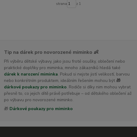
dětské osušky s kapucí
strana
z 1
Tip na dárek pro novorozené miminko 👶
Při výběru dětské výbavy, jako jsou froté osušky, oblečení nebo
praktické doplňky pro miminka, mnoho zákazníků hledá také
dárek k narození miminka
. Pokud si nejste jistí velikostí, barvou
nebo konkrétním produktem, ideálním řešením mohou být
🎁
dárkové poukazy pro miminko
. Rodiče si díky nim mohou vybrat
přesně to, co jejich dítě právě potřebuje – od dětského oblečení až
po výbavu pro novorozené miminko.
🎁
Dárkové poukazy pro miminko