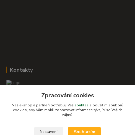
Kontakty
Zpracování cookies
Romana Šebestová
+420 604 278 943
Náš e-shop a partneři potřebují Váš
souhlas
s použitím souborů
cookies, aby Vám mohli zobrazovat informace týkající se Vašich
zájmů.
obchod-detskysvet@seznam.cz
Souhlasím
Nastavení