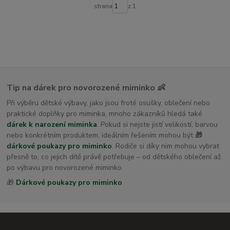
dětské osušky s kapucí
strana
z 1
Tip na dárek pro novorozené miminko 👶
Při výběru dětské výbavy, jako jsou froté osušky, oblečení nebo
praktické doplňky pro miminka, mnoho zákazníků hledá také
dárek k narození miminka
. Pokud si nejste jistí velikostí, barvou
nebo konkrétním produktem, ideálním řešením mohou být
🎁
dárkové poukazy pro miminko
. Rodiče si díky nim mohou vybrat
přesně to, co jejich dítě právě potřebuje – od dětského oblečení až
po výbavu pro novorozené miminko.
🎁
Dárkové poukazy pro miminko