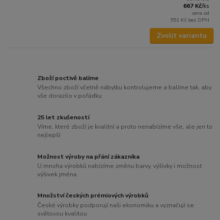
667 Kč
/
ks
cena od
551 Kč
bez DPH
Zvolit variantu
Zboží poctivě balíme
Všechno zboží včetně nábytku kontrolujeme a balíme tak, aby
vše dorazilo v pořádku
25 let zkušeností
Víme, které zboží je kvalitní a proto nenabízíme vše, ale jen to
nejlepší
Možnost výroby na přání zákazníka
U mnoha výrobků nabízíme změnu barvy, výšivky i možnost
výšivek jména
Množství českých prémiových výrobků
České výrobky podporují naši ekonomiku a vyznačují se
světovou kvalitou