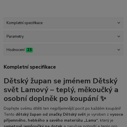
Kompletní specifikace
Parametry
Hodnocení
23
Kompletní specifikace
Dětský župan se jménem Dětský
svět Lamový
– teplý, měkoučký a
osobní doplněk po koupání ✨
Dopřejte svému dítěti ten nejpříjemnější pocit po každém koupání!
Tento
dětský župan od značky Dětský svět
je vyroben z
vysoce
příjemného, hebkého a savého materiálu „Lama“
, který je
sametově jemňoučký na dotek
a zaručuje pohodlí a teplo pro