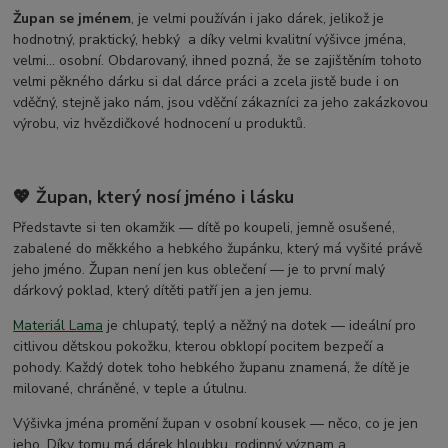
Župan se jménem
, je velmi používán i jako dárek, jelikož je
hodnotný, praktický, hebký a díky velmi kvalitní výšivce jména,
velmi... osobní. Obdarovaný, ihned pozná, že se zajištěním tohoto
velmi pěkného dárku si dal dárce práci a zcela jistě bude i on
vděčný, stejně jako nám, jsou vděční zákazníci za jeho zakázkovou
výrobu, viz hvězdičkové hodnocení u produktů.
💖 Župan, který nosí jméno i lásku
Představte si ten okamžik — dítě po koupeli, jemně osušené,
zabalené do měkkého a hebkého župánku, který má vyšité právě
jeho jméno. Župan není jen kus oblečení — je to první malý
dárkový poklad, který dítěti patří jen a jen jemu.
Materiál Lama
je chlupatý, teplý a něžný na dotek — ideální pro
citlivou dětskou pokožku, kterou obklopí pocitem bezpečí a
pohody. Každý dotek toho hebkého županu znamená, že dítě je
milované, chráněné, v teple a útulnu.
Výšivka jména promění župan v osobní kousek — něco, co je jen
jeho. Díky tomu má dárek hloubku, rodinný význam a