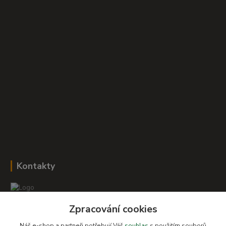
Kontakty
Zpracování cookies
Romana Šebestová
+420 604 278 943
Náš e-shop a partneři potřebují Váš
souhlas
s použitím souborů