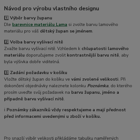
Návod pro výrobu vlastního designu
1️⃣
Výběr barvy županu
Dle
barevnice materiálu Lama
si zvolte barvu lamového
materiálu pro váš
dětský župan se jménem
.
2️⃣
Volba barvy vyšívací nitě
Zvažte barvu vyšívací nitě. Vzhledem k
chlupatosti lamového
materiálu
doporučujeme zvolit
kontrastnější barvu nitě
, aby
byla výšivka dobře viditelná.
3️⃣
Zadání požadavku v košíku
Vložte dětský župan do košíku ve
vámi zvolené velikosti
. Při
dokončení objednávky naleznete kolonku
Poznámka
, do kterého
prosím uveďte svůj požadavek na
barvu županu, jméno a
případně barvu vyšívací nitě
.
ℹ️
Poznámky zákazníků vždy respektujeme a mají přednost
před informacemi uvedenými u zboží v košíku.
Pro snazší výběr velikosti přikládáme tabulku naměřených