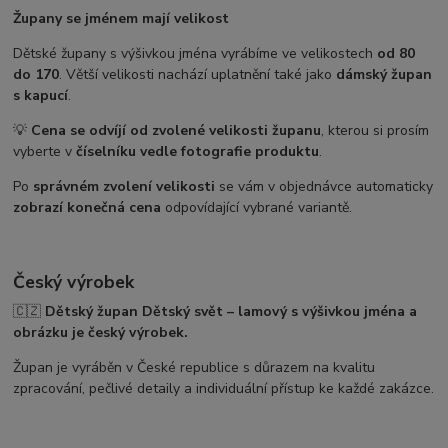
Župany se jménem mají velikost
Dětské župany s výšivkou jména vyrábíme ve velikostech
od 80
do 170
. Větší velikosti nachází uplatnění také jako
dámský župan
s kapucí
.
💡
Cena se odvíjí od zvolené velikosti županu
, kterou si prosím
vyberte v
číselníku vedle fotografie produktu
.
Po
správném zvolení velikosti
se vám v objednávce automaticky
zobrazí konečná cena
odpovídající vybrané variantě.
Český výrobek
🇨🇿
Dětský župan Dětský svět – lamový s výšivkou jména a
obrázku je český výrobek.
Župan je vyráběn v České republice s důrazem na kvalitu
zpracování, pečlivé detaily a individuální přístup ke každé zakázce.