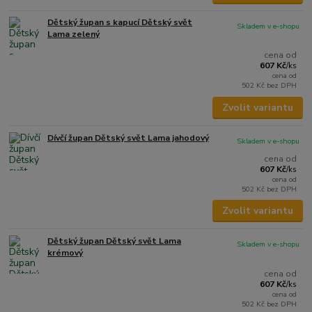
Dětský župan s kapucí Dětský svět
Skladem v e-shopu
Lama zelený
cena od
607 Kč
/
ks
cena od
502 Kč
bez DPH
Zvolit variantu
Dívčí župan Dětský svět Lama jahodový
Skladem v e-shopu
cena od
607 Kč
/
ks
cena od
502 Kč
bez DPH
Zvolit variantu
Dětský župan Dětský svět Lama
Skladem v e-shopu
krémový
cena od
607 Kč
/
ks
cena od
502 Kč
bez DPH