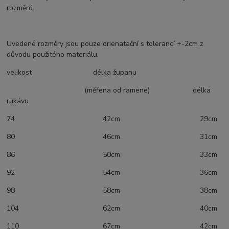
rozměrů.
Uvedené rozměry jsou pouze orienatační s tolerancí +-2cm z
důvodu použitého materiálu.
velikost délka županu
(měřena od ramene) délka
rukávu
74 42cm 29cm
80 46cm 31cm
86 50cm 33cm
92 54cm 36cm
98 58cm 38cm
104 62cm 40cm
110 67cm 42cm