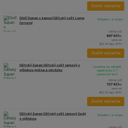
Zvolit variantu
Dívčí župan s kapucí Dětský svět Lama
Skladem v e-shopu
červený
cena od
607 Kč
/
ks
cena od
502 Kč
bez DPH
Zvolit variantu
Dětský župan Dětský svět lamový s
Vyrobíme na základě
výšivkou jména a obrázku
objednávky 2-7
pracovních dnů
cena od
727 Kč
/
ks
cena od
601 Kč
bez DPH
Zvolit variantu
Dětský župan Dětský svět lamový šedý
Skladem v e-shopu
s výšivkou
cena od