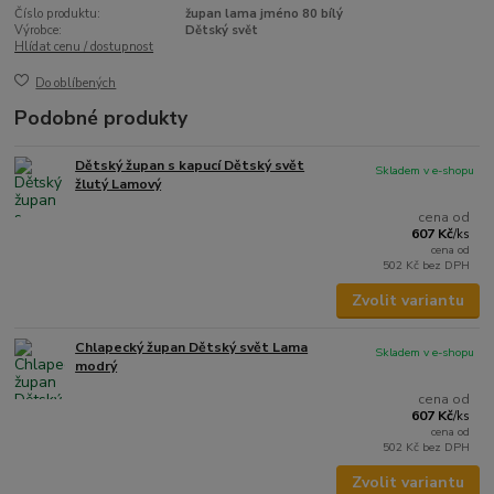
Číslo produktu:
župan lama jméno 80 bílý
Výrobce:
Dětský svět
Hlídat cenu / dostupnost
Do oblíbených
Podobné produkty
Dětský župan s kapucí Dětský svět
Skladem v e-shopu
žlutý Lamový
cena od
607 Kč
/
ks
cena od
502 Kč
bez DPH
Zvolit variantu
Chlapecký župan Dětský svět Lama
Skladem v e-shopu
modrý
cena od
607 Kč
/
ks
cena od
502 Kč
bez DPH
Zvolit variantu