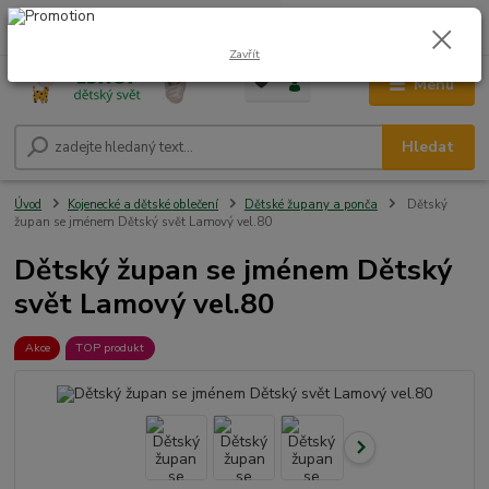
0
ks
CZK
+420 604 278 943
za
0,00 Kč
Zavřít
Menu
Hledat
Úvod
Kojenecké a dětské oblečení
Dětské župany a ponča
Dětský
župan se jménem Dětský svět Lamový vel.80
Dětský župan se jménem Dětský
svět Lamový vel.80
Akce
TOP produkt