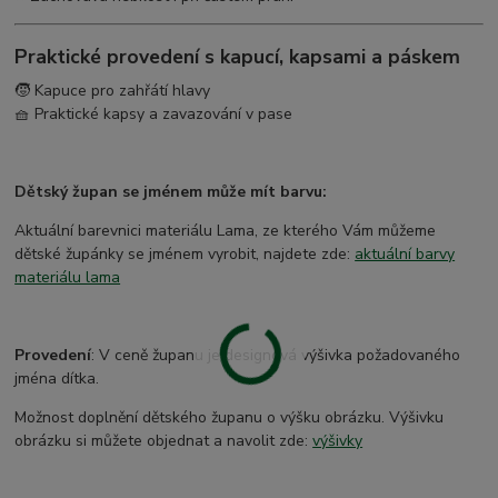
Praktické provedení s kapucí, kapsami a páskem
🧒 Kapuce pro zahřátí hlavy
🧺 Praktické kapsy a zavazování v pase
Dětský župan se jménem může mít barvu:
Aktuální barevnici materiálu Lama, ze kterého Vám můžeme
dětské župánky se jménem vyrobit, najdete zde:
aktuální barvy
materiálu lama
Provedení
: V ceně županu je designová výšivka požadovaného
jména dítka.
Možnost doplnění dětského županu o výšku obrázku. Výšivku
obrázku si můžete objednat a navolit zde:
výšivky