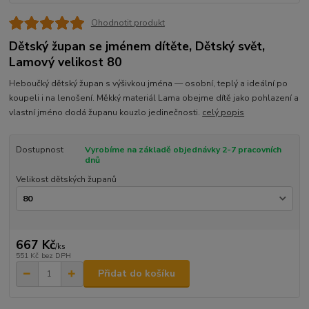
Ohodnotit produkt
Dětský župan se jménem dítěte, Dětský svět,
Lamový velikost 80
Heboučký dětský župan s výšivkou jména — osobní, teplý a ideální po
koupeli i na lenošení. Měkký materiál Lama obejme dítě jako pohlazení a
vlastní jméno dodá županu kouzlo jedinečnosti.
celý popis
Dostupnost
Vyrobíme na základě objednávky 2-7 pracovních
dnů
Velikost dětských županů
667 Kč
/
ks
551 Kč
bez DPH
Přidat do košíku