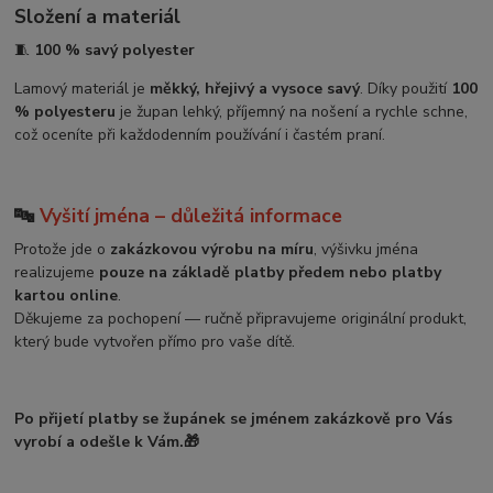
Složení a materiál
🧵
100 % savý polyester
Lamový materiál je
měkký, hřejivý a vysoce savý
. Díky použití
100
% polyesteru
je župan lehký, příjemný na nošení a rychle schne,
což oceníte při každodenním používání i častém praní.
🔤
Vyšití jména – důležitá informace
Protože jde o
zakázkovou výrobu na míru
, výšivku jména
realizujeme
pouze na základě platby předem nebo platby
kartou online
.
Děkujeme za pochopení — ručně připravujeme originální produkt,
který bude vytvořen přímo pro vaše dítě.
Po přijetí platby se župánek se jménem zakázkově pro Vás
vyrobí a odešle k Vám.🎁