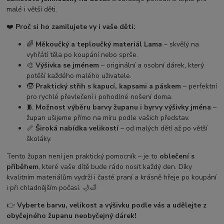
malé i větší děti.
❤️
Proč si ho zamilujete vy i vaše děti:
🌈
Měkoučký a teploučký materiál Lama
– skvělý na
vyhřátí těla po koupání nebo sprše.
🎨
Výšivka se jménem
– originální a osobní dárek, který
potěší každého malého uživatele.
🧒
Praktický střih s kapucí, kapsami a páskem
– perfektní
pro rychlé převlečení i pohodlné nošení doma.
🧵
Možnost výběru barvy županu i byrvy výšivky jména
–
župan ušijeme přímo na míru podle vašich představ.
📏
Široká nabídka velikostí
– od malých dětí až po větší
školáky.
Tento župan není jen praktický pomocník – je to
oblečení s
příběhem
, které vaše dítě bude rádo nosit každý den. Díky
kvalitním materiálům vydrží i časté praní a krásně hřeje po koupání
i při chladnějším počasí. 🌙🛁
👉
Vyberte barvu, velikost a výšivku podle vás a udělejte z
obyčejného županu neobyčejný dárek!