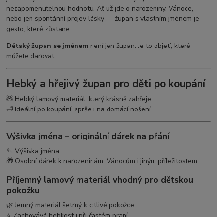
nezapomenutelnou hodnotu. Ať už jde o narozeniny, Vánoce,
nebo jen spontánní projev lásky — župan s vlastním jménem je
gesto, které zůstane.
Dětský župan se jménem
není jen župan. Je to objetí, které
můžete darovat.
Hebký a hřejivý župan pro děti po koupání
🧸 Hebký lamový materiál, který krásně zahřeje
🛁 Ideální po koupání, sprše i na domácí nošení
Výšivka jména – originální dárek na přání
🪡 Výšivka jména
🎁 Osobní dárek k narozeninám, Vánocům i jiným příležitostem
Příjemný lamový materiál vhodný pro dětskou
pokožku
🌿 Jemný materiál šetrný k citlivé pokožce
⭐ Zachovává hebkost i při častém praní