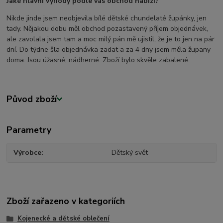
Jaké hlavní výhody podle vás obchod nabízí?
Nikde jinde jsem neobjevila bílé dětské chundelaté župánky, jen
tady. Nějakou dobu měl obchod pozastavený příjem objednávek,
ale zavolala jsem tam a moc milý pán mě ujistil, že je to jen na pár
dní. Do týdne šla objednávka zadat a za 4 dny jsem měla župany
doma. Jsou úžasné, nádherné. Zboží bylo skvěle zabalené.
Původ zboží
Parametry
Výrobce
Dětský svět
Zboží zařazeno v kategoriích
Kojenecké a dětské oblečení