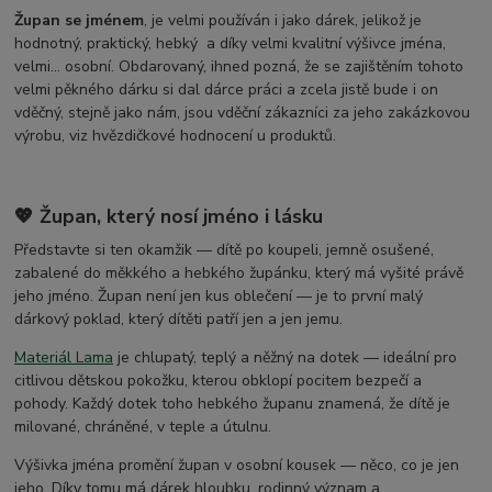
Župan se jménem
, je velmi používán i jako dárek, jelikož je
hodnotný, praktický, hebký a díky velmi kvalitní výšivce jména,
velmi... osobní. Obdarovaný, ihned pozná, že se zajištěním tohoto
velmi pěkného dárku si dal dárce práci a zcela jistě bude i on
vděčný, stejně jako nám, jsou vděční zákazníci za jeho zakázkovou
výrobu, viz hvězdičkové hodnocení u produktů.
💖 Župan, který nosí jméno i lásku
Představte si ten okamžik — dítě po koupeli, jemně osušené,
zabalené do měkkého a hebkého župánku, který má vyšité právě
jeho jméno. Župan není jen kus oblečení — je to první malý
dárkový poklad, který dítěti patří jen a jen jemu.
Materiál Lama
je chlupatý, teplý a něžný na dotek — ideální pro
citlivou dětskou pokožku, kterou obklopí pocitem bezpečí a
pohody. Každý dotek toho hebkého županu znamená, že dítě je
milované, chráněné, v teple a útulnu.
Výšivka jména promění župan v osobní kousek — něco, co je jen
jeho. Díky tomu má dárek hloubku, rodinný význam a