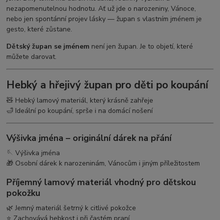
nezapomenutelnou hodnotu. Ať už jde o narozeniny, Vánoce,
nebo jen spontánní projev lásky — župan s vlastním jménem je
gesto, které zůstane.
Dětský župan se jménem
není jen župan. Je to objetí, které
můžete darovat.
Hebký a hřejivý župan pro děti po koupání
🧸 Hebký lamový materiál, který krásně zahřeje
🛁 Ideální po koupání, sprše i na domácí nošení
Výšivka jména – originální dárek na přání
🪡 Výšivka jména
🎁 Osobní dárek k narozeninám, Vánocům i jiným příležitostem
Příjemný lamový materiál vhodný pro dětskou
pokožku
🌿 Jemný materiál šetrný k citlivé pokožce
⭐ Zachovává hebkost i při častém praní