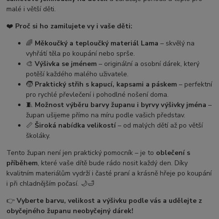
malé i větší děti.
❤️
Proč si ho zamilujete vy i vaše děti:
🌈
Měkoučký a teploučký materiál Lama
– skvělý na
vyhřátí těla po koupání nebo sprše.
🎨
Výšivka se jménem
– originální a osobní dárek, který
potěší každého malého uživatele.
🧒
Praktický střih s kapucí, kapsami a páskem
– perfektní
pro rychlé převlečení i pohodlné nošení doma.
🧵
Možnost výběru barvy županu i byrvy výšivky jména
–
župan ušijeme přímo na míru podle vašich představ.
📏
Široká nabídka velikostí
– od malých dětí až po větší
školáky.
Tento župan není jen praktický pomocník – je to
oblečení s
příběhem
, které vaše dítě bude rádo nosit každý den. Díky
kvalitním materiálům vydrží i časté praní a krásně hřeje po koupání
i při chladnějším počasí. 🌙🛁
👉
Vyberte barvu, velikost a výšivku podle vás a udělejte z
obyčejného županu neobyčejný dárek!