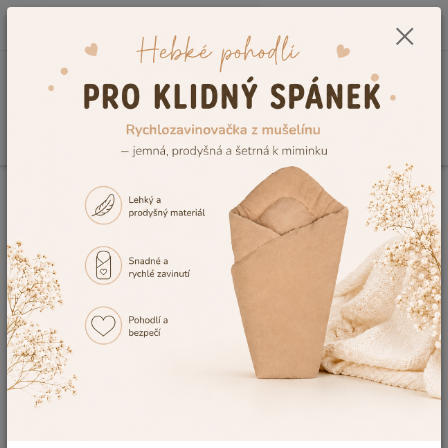
0
ks
CZK
+420 604 278 943
za
0,00 Kč
Menu
Hledat
Úvod
Kojenecké a dětské oblečení
Dětské župany a ponča
Dětský
župan se jménem Dětský svět Lamový vel.164
Dětský župan se jménem Dětský
svět Lamový vel.164
Akce
TOP produkt