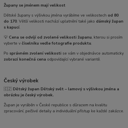
Župany se jménem mají velikost
Dětské župany s výšivkou jména vyrábíme ve velikostech
od 80
do 170
. Větší velikosti nachází uplatnění také jako
dámský župan
s kapucí
.
💡
Cena se odvíjí od zvolené velikosti županu
, kterou si prosím
vyberte v
číselníku vedle fotografie produktu
.
Po
správném zvolení velikosti
se vám v objednávce automaticky
zobrazí konečná cena
odpovídající vybrané variantě.
Český výrobek
🇨🇿
Dětský župan Dětský svět – lamový s výšivkou jména a
obrázku je český výrobek.
Župan je vyráběn v České republice s důrazem na kvalitu
zpracování, pečlivé detaily a individuální přístup ke každé zakázce.