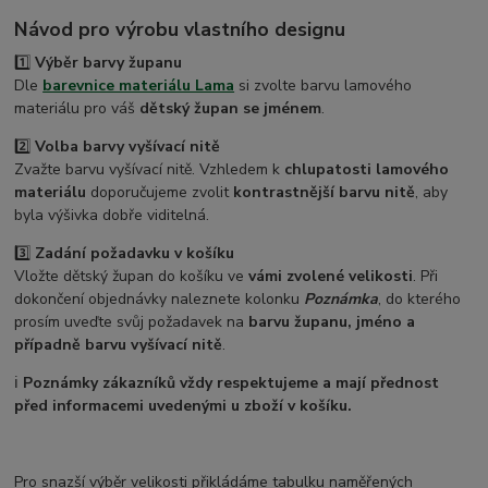
Návod pro výrobu vlastního designu
1️⃣
Výběr barvy županu
Dle
barevnice materiálu Lama
si zvolte barvu lamového
materiálu pro váš
dětský župan se jménem
.
2️⃣
Volba barvy vyšívací nitě
Zvažte barvu vyšívací nitě. Vzhledem k
chlupatosti lamového
materiálu
doporučujeme zvolit
kontrastnější barvu nitě
, aby
byla výšivka dobře viditelná.
3️⃣
Zadání požadavku v košíku
Vložte dětský župan do košíku ve
vámi zvolené velikosti
. Při
dokončení objednávky naleznete kolonku
Poznámka
, do kterého
prosím uveďte svůj požadavek na
barvu županu, jméno a
případně barvu vyšívací nitě
.
ℹ️
Poznámky zákazníků vždy respektujeme a mají přednost
před informacemi uvedenými u zboží v košíku.
Pro snazší výběr velikosti přikládáme tabulku naměřených