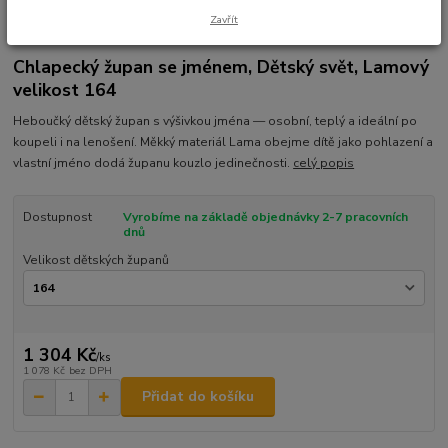
Zavřít
Ohodnotit produkt
Chlapecký župan se jménem, Dětský svět, Lamový
velikost 164
Heboučký dětský župan s výšivkou jména — osobní, teplý a ideální po
koupeli i na lenošení. Měkký materiál Lama obejme dítě jako pohlazení a
vlastní jméno dodá županu kouzlo jedinečnosti.
celý popis
Dostupnost
Vyrobíme na základě objednávky 2-7 pracovních
dnů
Velikost dětských županů
1 304 Kč
/
ks
1 078 Kč
bez DPH
Přidat do košíku