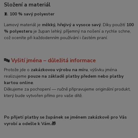
Složení a materiál
🧵
100 % savý polyester
Lamový materiál je
měkký, hřejivý a vysoce savý
. Díky použití
100
% polyesteru
je župan lehký, příjemný na nošení a rychle schne,
což oceníte při každodenním používání i častém praní.
🔤
Vyšití jména – důležitá informace
Protože jde o
zakázkovou výrobu na míru
, výšivku jména
realizujeme
pouze na základě platby předem nebo platby
kartou online
.
Děkujeme za pochopení — ručně připravujeme originální produkt,
který bude vytvořen přímo pro vaše dítě.
Po přijetí platby se župánek se jménem zakázkově pro Vás
vyrobí a odešle k Vám.🎁