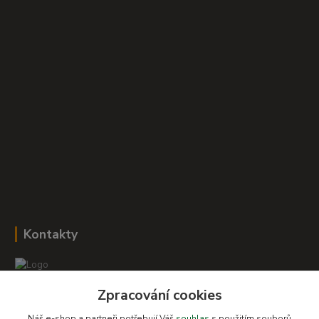
Kontakty
Zpracování cookies
Romana Šebestová
+420 604 278 943
Náš e-shop a partneři potřebují Váš
souhlas
s použitím souborů