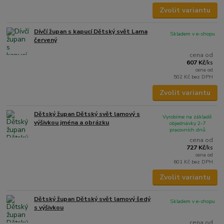
Zvolit variantu
Dívčí župan s kapucí Dětský svět Lama
Skladem v e-shopu
červený
cena od
607 Kč
/
ks
cena od
502 Kč
bez DPH
Zvolit variantu
Dětský župan Dětský svět lamový s
Vyrobíme na základě
výšivkou jména a obrázku
objednávky 2-7
pracovních dnů
cena od
727 Kč
/
ks
cena od
601 Kč
bez DPH
Zvolit variantu
Dětský župan Dětský svět lamový šedý
Skladem v e-shopu
s výšivkou
cena od