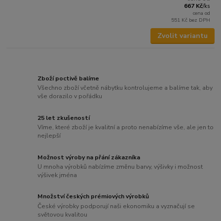
667 Kč
/
ks
cena od
551 Kč
bez DPH
Zvolit variantu
Zboží poctivě balíme
Všechno zboží včetně nábytku kontrolujeme a balíme tak, aby
vše dorazilo v pořádku
25 let zkušeností
Víme, které zboží je kvalitní a proto nenabízíme vše, ale jen to
nejlepší
Možnost výroby na přání zákazníka
U mnoha výrobků nabízíme změnu barvy, výšivky i možnost
výšivek jména
Množství českých prémiových výrobků
České výrobky podporují naši ekonomiku a vyznačují se
světovou kvalitou