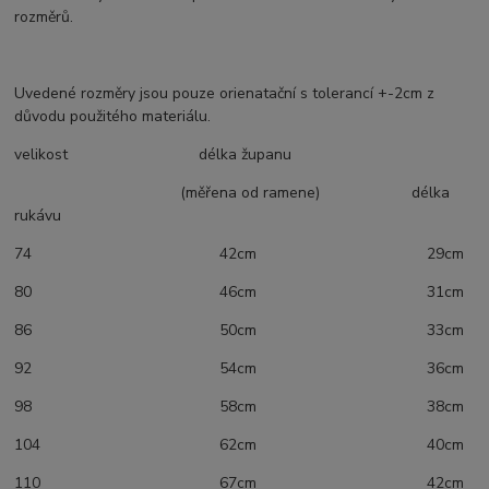
rozměrů.
Uvedené rozměry jsou pouze orienatační s tolerancí +-2cm z
důvodu použitého materiálu.
velikost délka županu
(měřena od ramene) délka
rukávu
74 42cm 29cm
80 46cm 31cm
86 50cm 33cm
92 54cm 36cm
98 58cm 38cm
104 62cm 40cm
110 67cm 42cm