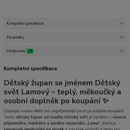
Kompletní specifikace
Parametry
Hodnocení
23
Kompletní specifikace
Dětský župan se jménem Dětský
svět Lamový
– teplý, měkoučký a
osobní doplněk po koupání ✨
Dopřejte svému dítěti ten nejpříjemnější pocit po každém koupání!
Tento
dětský župan od značky Dětský svět
je vyroben z
vysoce
příjemného, hebkého a savého materiálu „Lama“
, který je
sametově jemňoučký na dotek
a zaručuje pohodlí a teplo pro