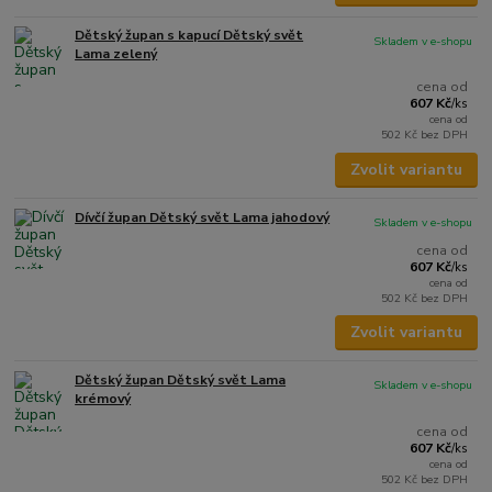
Dětský župan s kapucí Dětský svět
Skladem v e-shopu
Lama zelený
cena od
607 Kč
/
ks
cena od
502 Kč
bez DPH
Zvolit variantu
Dívčí župan Dětský svět Lama jahodový
Skladem v e-shopu
cena od
607 Kč
/
ks
cena od
502 Kč
bez DPH
Zvolit variantu
Dětský župan Dětský svět Lama
Skladem v e-shopu
krémový
cena od
607 Kč
/
ks
cena od
502 Kč
bez DPH