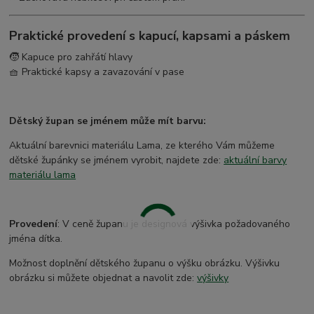
Praktické provedení s kapucí, kapsami a páskem
🧒 Kapuce pro zahřátí hlavy
🧺 Praktické kapsy a zavazování v pase
Dětský župan se jménem může mít barvu:
Aktuální barevnici materiálu Lama, ze kterého Vám můžeme
dětské župánky se jménem vyrobit, najdete zde:
aktuální barvy
materiálu lama
Provedení
: V ceně županu je designová výšivka požadovaného
jména dítka.
Možnost doplnění dětského županu o výšku obrázku. Výšivku
obrázku si můžete objednat a navolit zde:
výšivky