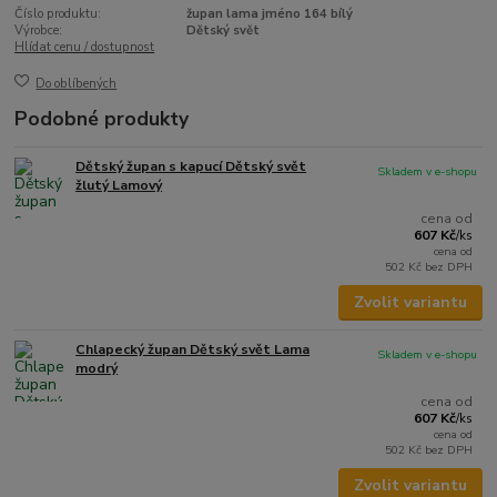
Číslo produktu:
župan lama jméno 164 bílý
Výrobce:
Dětský svět
Hlídat cenu / dostupnost
Do oblíbených
Podobné produkty
Dětský župan s kapucí Dětský svět
Skladem v e-shopu
žlutý Lamový
cena od
607 Kč
/
ks
cena od
502 Kč
bez DPH
Zvolit variantu
Chlapecký župan Dětský svět Lama
Skladem v e-shopu
modrý
cena od
607 Kč
/
ks
cena od
502 Kč
bez DPH
Zvolit variantu