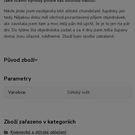
Jaké hlavní výhody podle vás obchod nabízí?
Nikde jinde jsem neobjevila bílé dětské chundelaté župánky, jen
tady. Nějakou dobu měl obchod pozastavený příjem objednávek,
ale zavolala jsem tam a moc milý pán mě ujistil, že je to jen na pár
dní. Do týdne šla objednávka zadat a za 4 dny jsem měla župany
doma. Jsou úžasné, nádherné. Zboží bylo skvěle zabalené.
Původ zboží
Parametry
Výrobce
Dětský svět
Zboží zařazeno v kategoriích
Kojenecké a dětské oblečení