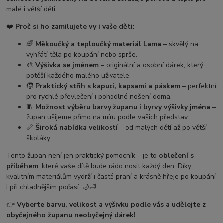
malé i větší děti.
❤️
Proč si ho zamilujete vy i vaše děti:
🌈
Měkoučký a teploučký materiál Lama
– skvělý na
vyhřátí těla po koupání nebo sprše.
🎨
Výšivka se jménem
– originální a osobní dárek, který
potěší každého malého uživatele.
🧒
Praktický střih s kapucí, kapsami a páskem
– perfektní
pro rychlé převlečení i pohodlné nošení doma.
🧵
Možnost výběru barvy županu i byrvy výšivky jména
–
župan ušijeme přímo na míru podle vašich představ.
📏
Široká nabídka velikostí
– od malých dětí až po větší
školáky.
Tento župan není jen praktický pomocník – je to
oblečení s
příběhem
, které vaše dítě bude rádo nosit každý den. Díky
kvalitním materiálům vydrží i časté praní a krásně hřeje po koupání
i při chladnějším počasí. 🌙🛁
👉
Vyberte barvu, velikost a výšivku podle vás a udělejte z
obyčejného županu neobyčejný dárek!