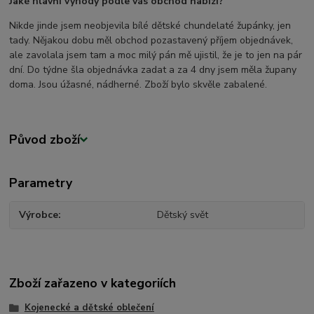
Jaké hlavní výhody podle vás obchod nabízí?
Nikde jinde jsem neobjevila bílé dětské chundelaté župánky, jen
tady. Nějakou dobu měl obchod pozastavený příjem objednávek,
ale zavolala jsem tam a moc milý pán mě ujistil, že je to jen na pár
dní. Do týdne šla objednávka zadat a za 4 dny jsem měla župany
doma. Jsou úžasné, nádherné. Zboží bylo skvěle zabalené.
Původ zboží
Parametry
Výrobce
Dětský svět
Zboží zařazeno v kategoriích
Kojenecké a dětské oblečení