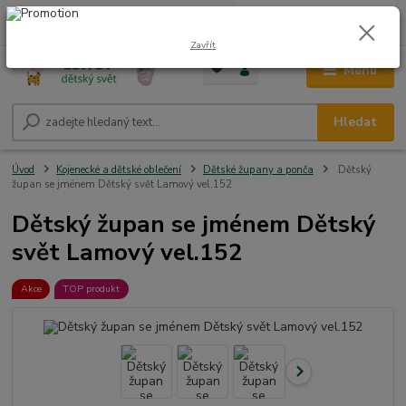
0
ks
CZK
+420 604 278 943
za
0,00 Kč
Zavřít
Menu
Hledat
Úvod
Kojenecké a dětské oblečení
Dětské župany a ponča
Dětský
župan se jménem Dětský svět Lamový vel.152
Dětský župan se jménem Dětský
svět Lamový vel.152
Akce
TOP produkt