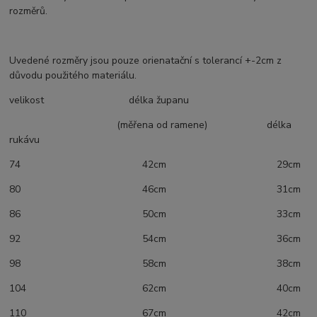
rozměrů.
Uvedené rozměry jsou pouze orienatační s tolerancí +-2cm z
důvodu použitého materiálu.
velikost délka županu
(měřena od ramene) délka
rukávu
74 42cm 29cm
80 46cm 31cm
86 50cm 33cm
92 54cm 36cm
98 58cm 38cm
104 62cm 40cm
110 67cm 42cm