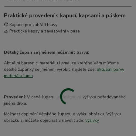
Praktické provedení s kapucí, kapsami a páskem
🧒 Kapuce pro zahřátí hlavy
🧺 Praktické kapsy a zavazování v pase
Dětský župan se jménem může mít barvu:
Aktuální barevnici materiálu Lama, ze kterého Vám můžeme
dětské župánky se jménem vyrobit, najdete zde:
aktuální barvy
materiálu lama
Provedení
: V ceně županu je designová výšivka požadovaného
jména dítka.
Možnost doplnění dětského županu o výšku obrázku. Výšivku
obrázku si můžete objednat a navolit zde:
výšivky