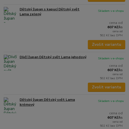
Dětský župan s kapucí Dětský svět
Skladem v e-shopu
Lama zelený
cena od
607 Kč
/
ks
cena od
502 Kč
bez DPH
Zvolit variantu
Dívčí župan Dětský svět Lama jahodový
Skladem v e-shopu
cena od
607 Kč
/
ks
cena od
502 Kč
bez DPH
Zvolit variantu
Dětský župan Dětský svět Lama
Skladem v e-shopu
krémový
cena od
607 Kč
/
ks
cena od
502 Kč
bez DPH