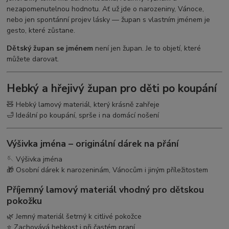
nezapomenutelnou hodnotu. Ať už jde o narozeniny, Vánoce,
nebo jen spontánní projev lásky — župan s vlastním jménem je
gesto, které zůstane.
Dětský župan se jménem
není jen župan. Je to objetí, které
můžete darovat.
Hebký a hřejivý župan pro děti po koupání
🧸 Hebký lamový materiál, který krásně zahřeje
🛁 Ideální po koupání, sprše i na domácí nošení
Výšivka jména – originální dárek na přání
🪡 Výšivka jména
🎁 Osobní dárek k narozeninám, Vánocům i jiným příležitostem
Příjemný lamový materiál vhodný pro dětskou
pokožku
🌿 Jemný materiál šetrný k citlivé pokožce
⭐ Zachovává hebkost i při častém praní