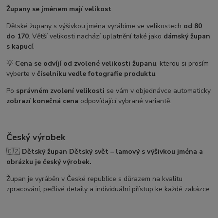
Župany se jménem mají velikost
Dětské župany s výšivkou jména vyrábíme ve velikostech
od 80
do 170
. Větší velikosti nachází uplatnění také jako
dámský župan
s kapucí
.
💡
Cena se odvíjí od zvolené velikosti županu
, kterou si prosím
vyberte v
číselníku vedle fotografie produktu
.
Po
správném zvolení velikosti
se vám v objednávce automaticky
zobrazí konečná cena
odpovídající vybrané variantě.
Český výrobek
🇨🇿
Dětský župan Dětský svět – lamový s výšivkou jména a
obrázku je český výrobek.
Župan je vyráběn v České republice s důrazem na kvalitu
zpracování, pečlivé detaily a individuální přístup ke každé zakázce.