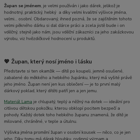
Župan se jménem
, je velmi používán i jako dárek, jelikož je
hodnotný, praktický, hebký a díky velmi kvalitní výšivce jména,
velmi... osobní. Obdarovaný, ihned pozná, že se zajištěním tohoto
velmi pěkného dárku si dal dárce práci a zcela jistě bude i on
vděčný, stejně jako nám, jsou vděční zákazníci za jeho zakázkovou
výrobu, viz hvězdičkové hodnocení u produktů.
💖 Župan, který nosí jméno i lásku
Představte si ten okamžik — dítě po koupeli, jemně osušené,
zabalené do měkkého a hebkého župánku, který má vyšité právě
jeho jméno. Župan není jen kus oblečení — je to první malý
dárkový poklad, který dítěti patří jen a jen jemu.
Materiál Lama
je chlupatý, teplý a něžný na dotek — ideální pro
citlivou dětskou pokožku, kterou obklopí pocitem bezpečí a
pohody. Každý dotek toho hebkého županu znamená, že dítě je
milované, chráněné, v teple a útulnu.
Výšivka jména promění župan v osobní kousek — něco, co je jen
jeho. Díky tomu má dárek hloubku, rodinný význam a