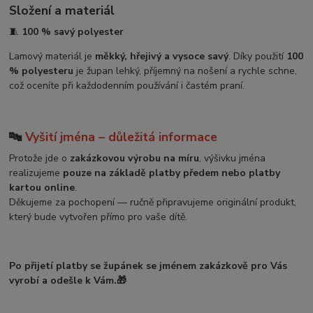
Složení a materiál
🧵
100 % savý polyester
Lamový materiál je
měkký, hřejivý a vysoce savý
. Díky použití
100
% polyesteru
je župan lehký, příjemný na nošení a rychle schne,
což oceníte při každodenním používání i častém praní.
🔤
Vyšití jména – důležitá informace
Protože jde o
zakázkovou výrobu na míru
, výšivku jména
realizujeme
pouze na základě platby předem nebo platby
kartou online
.
Děkujeme za pochopení — ručně připravujeme originální produkt,
který bude vytvořen přímo pro vaše dítě.
Po přijetí platby se župánek se jménem zakázkově pro Vás
vyrobí a odešle k Vám.🎁