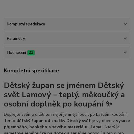
Kompletní specifikace
Parametry
Hodnocení
23
Kompletní specifikace
Dětský župan se jménem Dětský
svět Lamový
– teplý, měkoučký a
osobní doplněk po koupání ✨
Dopřejte svému dítěti ten nejpříjemnější pocit po každém koupání!
Tento
dětský župan od značky Dětský svět
je vyroben z
vysoce
příjemného, hebkého a savého materiálu „Lama“
, který je
sametově jemňoučký na dotek
a zaručuje pohodlí a teplo pro