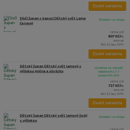
Zvolit variantu
Dívčí župan s kapucí Dětský svět Lama
Skladem v e-shopu
červený
cena od
607 Kč
/
ks
cena od
502 Kč
bez DPH
Zvolit variantu
Dětský župan Dětský svět lamový s
Vyrobíme na základě
výšivkou jména a obrázku
objednávky 2-7
pracovních dnů
cena od
727 Kč
/
ks
cena od
601 Kč
bez DPH
Zvolit variantu
Dětský župan Dětský svět lamový šedý
Skladem v e-shopu
s výšivkou
cena od