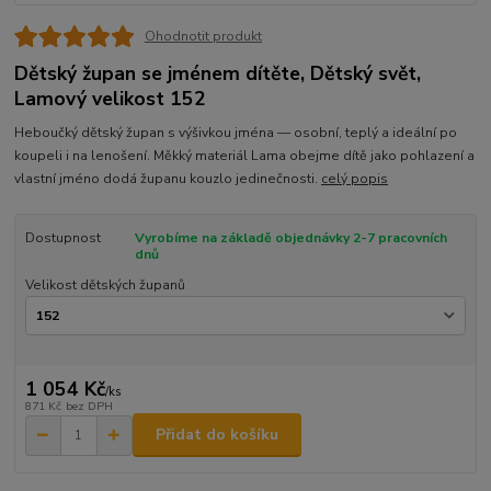
Ohodnotit produkt
Dětský župan se jménem dítěte, Dětský svět,
Lamový velikost 152
Heboučký dětský župan s výšivkou jména — osobní, teplý a ideální po
koupeli i na lenošení. Měkký materiál Lama obejme dítě jako pohlazení a
vlastní jméno dodá županu kouzlo jedinečnosti.
celý popis
Dostupnost
Vyrobíme na základě objednávky 2-7 pracovních
dnů
Velikost dětských županů
1 054 Kč
/
ks
871 Kč
bez DPH
Přidat do košíku