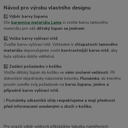
Návod pro výrobu vlastního designu
1️⃣
Výběr barvy županu
Dle
barevnice materiálu Lama
si zvolte barvu lamového
materiálu pro váš
dětský župan se jménem
.
2️⃣
Volba barvy vyšívací nitě
Zvažte barvu vyšívací nitě. Vzhledem k
chlupatosti lamového
materiálu
doporučujeme zvolit
kontrastnější barvu nitě
, aby
byla výšivka dobře viditelná.
3️⃣
Zadání požadavku v košíku
Vložte dětský župan do košíku ve
vámi zvolené velikosti
. Při
dokončení objednávky naleznete kolonku
Poznámka
, do kterého
prosím uveďte svůj požadavek na
barvu županu, jméno a
případně barvu vyšívací nitě
.
ℹ️
Poznámky zákazníků vždy respektujeme a mají přednost
před informacemi uvedenými u zboží v košíku.
Pro snazší výběr velikosti přikládáme tabulku naměřených