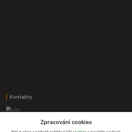
Kontakty
Zpracování cookies
Romana Šebestová
+420 604 278 943
Náš e-shop a partneři potřebují Váš
souhlas
s použitím souborů