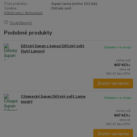
Číslo produktu:
župan lama jméno 152 bílý
Výrobce:
Dětský svět
Hlídat cenu / dostupnost
Do oblíbených
Podobné produkty
Dětský župan s kapucí Dětský svět
Skladem v e-shopu
žlutý Lamový
cena od
607 Kč
/
ks
cena od
502 Kč
bez DPH
Zvolit variantu
Chlapecký župan Dětský svět Lama
Skladem v e-shopu
modrý
cena od
607 Kč
/
ks
cena od
502 Kč
bez DPH
Zvolit variantu