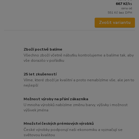
667 Kč
/
ks
cena od
551 Kč
bez DPH
Zvolit variantu
Zboží poctivě balíme
Všechno zboží včetně nábytku kontrolujeme a balíme tak, aby
vše dorazilo v pořádku
25 let zkušeností
Víme, které zboží je kvalitní a proto nenabízíme vše, ale jen to
nejlepší
Možnost výroby na přání zákazníka
U mnoha výrobků nabízíme změnu barvy, výšivky i možnost
výšivek jména
Množství českých prémiových výrobků
České výrobky podporují naši ekonomiku a vyznačují se
světovou kvalitou